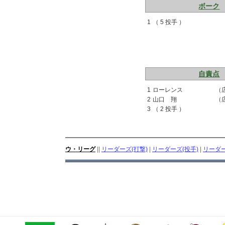
ボーク
1
（ 5 投手 ）
自責点
1
ローレンス
（
2
山口 翔
（
3
（ 2 投手 ）
ウ・リーグ
||
リーダーズ(打撃)
|
リーダーズ(投手)
|
リーダー