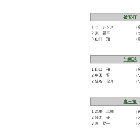
被安打
1
ローレンス
（
2
東 晃平
（
3
山口 翔
（
与四球
1
山口 翔
（
2
中田 賢一
（
2
笠谷 俊介
（
奪三振
1
馬場 皐輔
（
2
鈴木 優
（
3
東 晃平
（