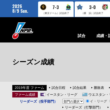
2026
7-3
3-0
8/9 Sun.
（東京ドーム）
試合終了
（横 浜）
試合終了
試合
成績・
シーズン成績
2019年度 ファーム
試合日程
試合結果
勝敗表
ファーム成績
イースタン・リーグ
ウエスタン・
イ・リーグ
リーダーズ（投手部門）
リーダーズ（打撃部門）