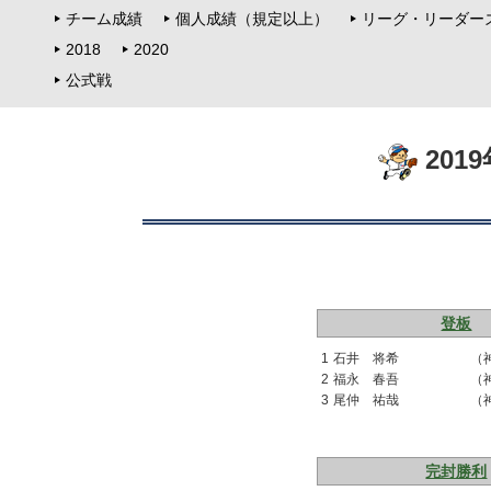
チーム成績
個人成績（規定以上）
リーグ・リーダー
2018
2020
公式戦
201
登板
1
石井 将希
（
2
福永 春吾
（
3
尾仲 祐哉
（
完封勝利