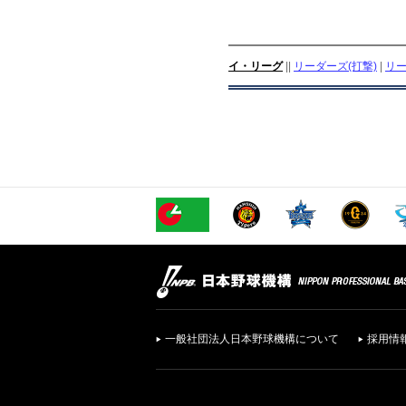
イ・リーグ
||
リーダーズ(打撃)
|
リー
一般社団法人日本野球機構について
採用情