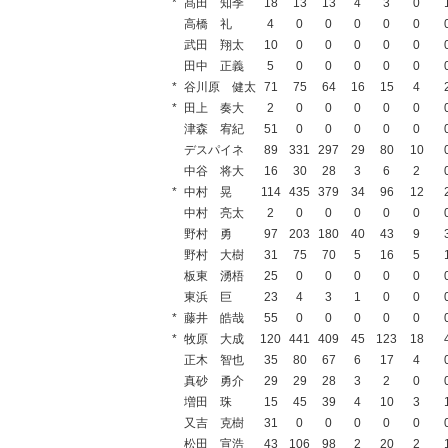
*
髙田 知季
18
13
13
4
3
0
高橋 礼
4
0
0
0
0
0
武田 翔太
10
0
0
0
0
0
田中 正義
5
0
0
0
0
0
*
谷川原 健太
71
75
64
16
15
4
*
田上 奏大
2
0
0
0
0
0
津森 宥紀
51
0
0
0
0
0
デスパイネ
89
331
297
29
80
10
中谷 将大
16
30
28
3
6
2
*
中村 晃
114
435
379
34
96
12
中村 亮太
2
0
0
0
0
0
野村 勇
97
203
180
40
43
9
野村 大樹
31
75
70
5
16
5
板東 湧梧
25
0
0
0
0
0
東浜 巨
23
4
3
1
0
0
*
藤井 皓哉
55
0
0
0
0
0
*
牧原 大成
120
441
409
45
123
18
正木 智也
35
80
67
6
17
4
真砂 勇介
29
29
28
3
2
0
増田 珠
15
45
39
4
10
3
又吉 克樹
31
0
0
0
0
0
松田 宣浩
43
106
98
2
20
2