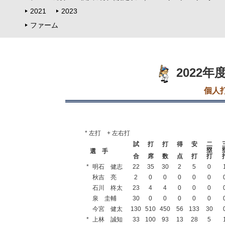
2021
2023
ファーム
2022
個人
* 左打 + 左右打
試
打
打
得
安
二
塁
選 手
合
席
数
点
打
打
*
明石 健志
22
35
30
2
5
0
秋吉 亮
2
0
0
0
0
0
石川 柊太
23
4
4
0
0
0
泉 圭輔
30
0
0
0
0
0
今宮 健太
130
510
450
56
133
30
*
上林 誠知
33
100
93
13
28
5