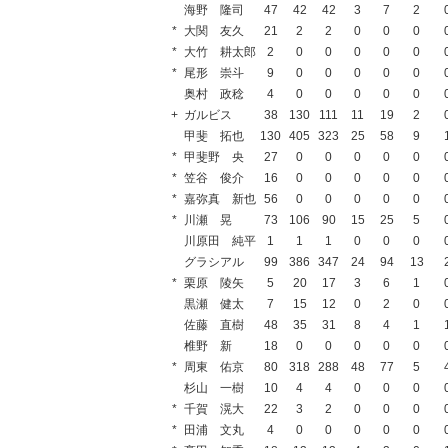
海野 隆司
47
42
42
3
7
2
*
大関 友久
21
2
2
0
0
0
*
大竹 耕太郎
2
0
0
0
0
0
*
尾形 崇斗
9
0
0
0
0
0
奥村 政稔
4
0
0
0
0
0
+
ガルビス
38
130
111
11
19
2
甲斐 拓也
130
405
323
25
58
9
*
甲斐野 央
27
0
0
0
0
0
*
笠谷 俊介
16
0
0
0
0
0
*
嘉弥真 新也
56
0
0
0
0
0
*
川瀬 晃
73
106
90
15
25
5
川原田 純平
1
1
1
0
0
0
グラシアル
99
386
347
24
94
13
*
栗原 陵矢
5
20
17
3
6
1
黒瀬 健太
7
15
12
0
2
0
佐藤 直樹
48
35
31
8
4
1
椎野 新
18
0
0
0
0
0
*
周東 佑京
80
318
288
48
77
5
杉山 一樹
10
4
4
0
0
0
*
千賀 滉大
22
3
2
0
0
0
*
田浦 文丸
4
0
0
0
0
0