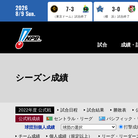
2026
7-3
3-0
8/9 Sun.
（東京ドーム）
試合終了
（横 浜）
試合終了
試合
成績・
シーズン成績
2022年度 公式戦
試合日程
試合結果
勝敗表
公式戦成績
セントラル・リーグ
パシフィック・
打撃成
球団別個人成績
チーム成績
個人成績（規定以上）
リーグ・リーダー