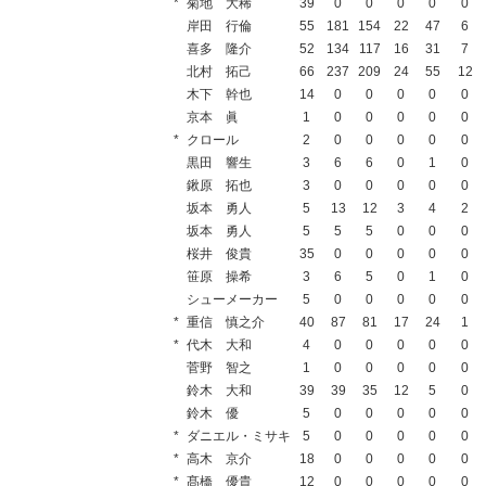
*
菊地 大稀
39
0
0
0
0
0
岸田 行倫
55
181
154
22
47
6
喜多 隆介
52
134
117
16
31
7
北村 拓己
66
237
209
24
55
12
木下 幹也
14
0
0
0
0
0
京本 眞
1
0
0
0
0
0
*
クロール
2
0
0
0
0
0
黒田 響生
3
6
6
0
1
0
鍬原 拓也
3
0
0
0
0
0
坂本 勇人
5
13
12
3
4
2
坂本 勇人
5
5
5
0
0
0
桜井 俊貴
35
0
0
0
0
0
笹原 操希
3
6
5
0
1
0
シューメーカー
5
0
0
0
0
0
*
重信 慎之介
40
87
81
17
24
1
*
代木 大和
4
0
0
0
0
0
菅野 智之
1
0
0
0
0
0
鈴木 大和
39
39
35
12
5
0
鈴木 優
5
0
0
0
0
0
*
ダニエル・ミサキ
5
0
0
0
0
0
*
高木 京介
18
0
0
0
0
0
*
髙橋 優貴
12
0
0
0
0
0