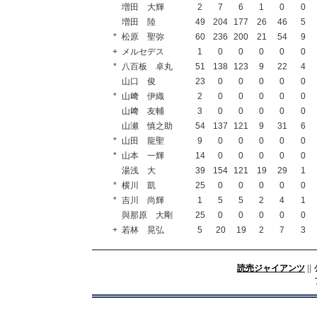
増田 大輝
2
7
6
1
0
0
増田 陸
49
204
177
26
46
5
*
松原 聖弥
60
236
200
21
54
9
+
メルセデス
1
0
0
0
0
0
*
八百板 卓丸
51
138
123
9
22
4
山口 俊
23
0
0
0
0
0
*
山﨑 伊織
2
0
0
0
0
0
山﨑 友輔
3
0
0
0
0
0
山瀬 慎之助
54
137
121
9
31
6
*
山田 龍聖
9
0
0
0
0
0
*
山本 一輝
14
0
0
0
0
0
湯浅 大
39
154
121
19
29
1
*
横川 凱
25
0
0
0
0
0
*
吉川 尚輝
1
5
5
2
4
1
與那原 大剛
25
0
0
0
0
0
+
若林 晃弘
5
20
19
2
7
3
読売ジャイアンツ
||