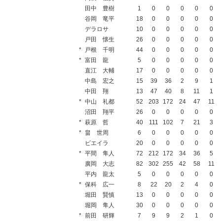
田中 豊樹
1
0
0
0
0
0
谷岡 竜平
18
0
0
0
0
0
デラロサ
10
0
0
0
0
0
戸田 懐生
26
0
0
0
0
0
*
戸根 千明
44
0
0
0
0
0
*
富田 龍
5
0
0
0
0
0
直江 大輔
17
0
0
0
0
0
中島 宏之
15
39
36
2
9
1
中田 翔
13
47
40
8
11
1
*
中山 礼都
52
203
172
24
47
11
沼田 翔平
26
0
0
0
0
0
*
萩原 哲
40
111
102
7
21
3
*
畠 世周
6
0
0
0
0
0
ビエイラ
20
0
0
0
0
0
*
平間 隼人
72
212
172
34
36
5
廣岡 大志
82
302
255
42
58
11
平内 龍太
5
0
0
0
0
0
*
保科 広一
8
22
20
2
4
0
堀田 賢慎
13
0
0
0
0
0
堀岡 隼人
30
0
0
0
0
0
*
前田 研輝
7
9
9
2
1
0