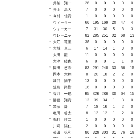
井納 翔一
28
0
0
0
0
0
*
井上 温大
7
0
0
0
0
0
*
今村 信貴
1
0
0
0
0
0
ウィーラー
66
195
169
20
47
4
ウォーカー
7
31
30
5
8
3
ウレーニャ
82
285
251
32
68
13
*
大江 竜聖
38
0
0
0
0
0
*
大城 卓三
6
17
14
1
3
0
太田 龍
11
0
0
0
0
0
大津 綾也
6
8
8
1
1
0
*
岡田 悠希
83
291
248
33
56
15
岡本 大翔
8
20
18
2
2
0
鍵谷 陽平
13
0
0
0
0
0
笠島 尚樹
16
0
0
0
0
0
*
香月 一也
95
326
286
30
64
15
*
勝俣 翔貴
12
39
34
1
3
0
*
加藤 廉
7
18
16
1
2
0
亀田 啓太
8
12
12
1
2
0
*
鴨打 瑛二
1
0
0
0
0
0
川嵜 陽仁
2
0
0
0
0
0
菊田 拡和
86
329
303
31
76
19