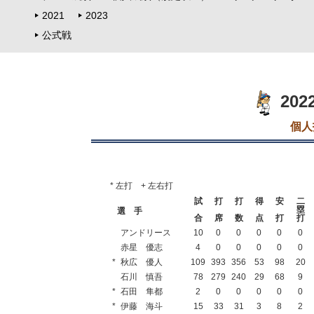
2021
2023
公式戦
20
個人
* 左打 + 左右打
試
打
打
得
安
二
塁
選 手
合
席
数
点
打
打
アンドリース
10
0
0
0
0
0
赤星 優志
4
0
0
0
0
0
*
秋広 優人
109
393
356
53
98
20
石川 慎吾
78
279
240
29
68
9
*
石田 隼都
2
0
0
0
0
0
*
伊藤 海斗
15
33
31
3
8
2