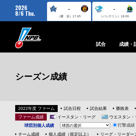
2026
-
-
8/6 Thu.
（横 浜）
17:45
（バンテリン）
18:00
試合
成績・
シーズン成績
2022年度 ファーム
試合日程
試合結果
勝敗表
ファーム成績
イースタン・リーグ
ウエスタン・
打撃成績
球団別個人成績
チーム成績
個人成績（規定以上）
リーグ・リーダー