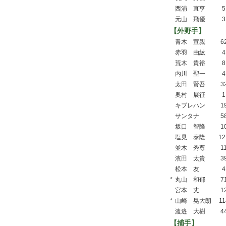
西浦 直亨
5
元山 飛優
3
【外野手】
青木 宣親
6
赤羽 由紘
4
荒木 貴裕
8
内川 聖一
4
太田 賢吾
3
奥村 展征
1
キブレハン
1
サンタナ
5
坂口 智隆
1
塩見 泰隆
12
並木 秀尊
1
濱田 太貴
3
松本 友
4
*
丸山 和郁
7
宮本 丈
1
*
山崎 晃大朗
11
渡邉 大樹
4
【捕手】