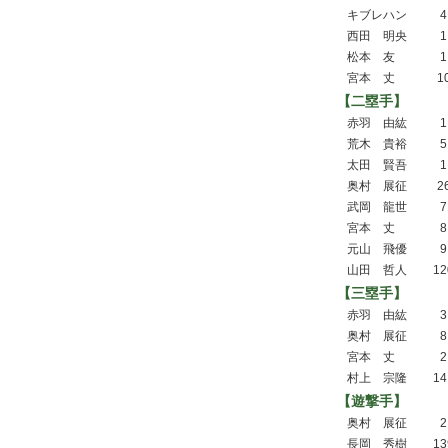
キブレハン
4
西田 明央
1
松本 友
1
宮本 丈
1
【二塁手】
赤羽 由紘
1
荒木 貴裕
5
太田 賢吾
1
奥村 展征
2
武岡 龍世
7
宮本 丈
8
元山 飛優
9
山田 哲人
12
【三塁手】
赤羽 由紘
3
奥村 展征
8
宮本 丈
2
村上 宗隆
14
【遊撃手】
奥村 展征
2
長岡 秀樹
13