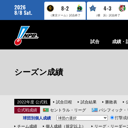
2026
8-2
4-3
8/8 Sat.
（東京ドーム）
試合終了
（横 浜）
試合終了
試合
成績・
シーズン成績
2022年度 公式戦
試合日程
試合結果
勝敗表
公式戦成績
セントラル・リーグ
パシフィック・
打撃成
球団別個人成績
チーム成績
個人成績（規定以上）
リーグ・リーダー