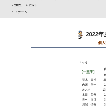
2021
2023
ファーム
2022
個人
* 左投
【一塁手】
荒木 貴裕
2
内川 聖一
1
オスナ
13
太田 賢吾
1
奥村 展征
3
川端 慎吾
3