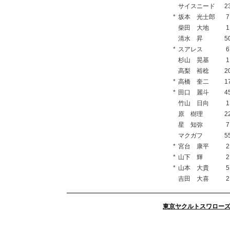
サイスニード
2
*
坂本 光士郎
7
柴田 大地
1
清水 昇
5
*
スアレス
6
杉山 晃基
1
高梨 裕稔
2
*
高橋 奎二
1
*
田口 麗斗
4
竹山 日向
1
原 樹理
2
星 知弥
7
マクガフ
5
*
宮台 康平
2
*
山下 輝
2
*
山本 大貴
5
吉田 大喜
2
東京ヤクルトスワロー