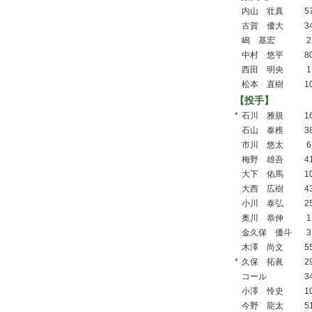
内山 壮真
5
古賀 優大
3
嶋 基宏
2
中村 悠平
8
西田 明央
1
松本 直樹
1
【投手】
*
石川 雅規
1
石山 泰稚
3
市川 悠太
6
梅野 雄吾
4
大下 佑馬
1
大西 広樹
4
小川 泰弘
2
奥川 恭伸
1
金久保 優斗
3
木澤 尚文
5
*
久保 拓眞
2
コール
3
小澤 怜史
1
今野 龍太
5