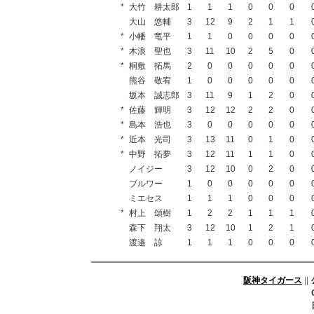
*
大竹 耕太郎
1
1
1
0
0
0
大山 悠輔
3
12
9
2
1
1
*
小幡 竜平
1
1
0
0
0
0
*
木浪 聖也
3
11
10
2
5
0
*
桐敷 拓馬
2
0
0
0
0
0
熊谷 敬宥
1
0
0
0
0
0
坂本 誠志郎
3
11
9
1
2
0
*
佐藤 輝明
3
12
12
2
2
0
*
島本 浩也
3
0
0
0
0
0
*
近本 光司
3
13
11
0
1
0
*
中野 拓夢
3
12
11
1
1
0
ノイジー
3
12
10
0
2
0
ブルワー
1
0
0
0
0
0
ミエセス
1
1
1
0
0
0
*
村上 頌樹
1
2
2
1
1
1
森下 翔太
3
12
10
1
2
1
渡邉 諒
1
1
1
0
0
0
阪神タイガース
||