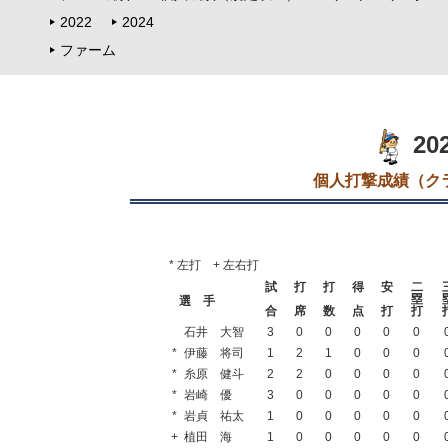
2022
2024
ファーム
2
個人打撃成績（クラ
* 左打 + 左右打
試
打
打
得
安
二
塁
選 手
合
席
数
点
打
打
石井 大智
3
0
0
0
0
0
*
伊藤 将司
1
2
1
0
0
0
*
糸原 健斗
2
2
0
0
0
0
*
岩崎 優
3
0
0
0
0
0
*
岩貞 祐太
1
0
0
0
0
0
+
植田 海
1
0
0
0
0
0