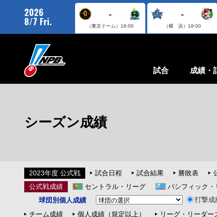
2026
-
-
8/7 Fri.
（東京ドーム）
18:00
（横 浜）
18:00
試合
成績・
シーズン成績
2023年度 公式戦
試合日程
試合結果
勝敗表
公式戦成績
セントラル・リーグ
パシフィック・
打撃成
球団別個人成績
チーム成績
個人成績（規定以上）
リーグ・リーダー