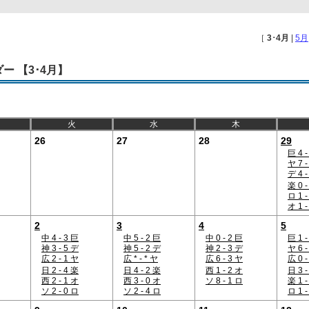
［
3･4月
|
5月
ダー 【3･4月】
火
水
木
26
27
28
29
巨 4 -
ヤ 7 -
デ 4 -
楽 0 -
ロ 1 -
オ 1 -
2
3
4
5
中 4 - 3 巨
中 5 - 2 巨
中 0 - 2 巨
巨 1 -
神 3 - 5 デ
神 5 - 2 デ
神 2 - 3 デ
ヤ 6 -
広 2 - 1 ヤ
広 * - * ヤ
広 6 - 3 ヤ
広 0 -
日 2 - 4 楽
日 4 - 2 楽
西 1 - 2 オ
日 3 -
西 2 - 1 オ
西 3 - 0 オ
ソ 8 - 1 ロ
楽 1 -
ソ 2 - 0 ロ
ソ 2 - 4 ロ
ロ 1 -