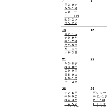
7
8
巨 3 - 0 デ
ヤ 3 - 1 神
広 0 - 1 中
日 1 - 11 西
楽 3 - 2 ソ
ロ 5 - 2 オ
14
15
巨 2 - 1 広
デ 0 - 9 ヤ
中 1 - 2 神
楽 2 - 9 ロ
西 1 - 4 ソ
オ 6 - 3 日
21
22
ヤ 3 - 8 デ
神 3 - 0 中
広 0 - 0 巨
日 5 - 0 ロ
西 0 - 1 楽
ソ 1 - 3 オ
28
29
デ 2 - 6 巨
巨 0 - 9 ヤ
中 0 - 0 広
中 11 - 1 
神 4 - 3 ヤ
広 * - * 神
日 4 - 5 オ
日 1 - 0 オ