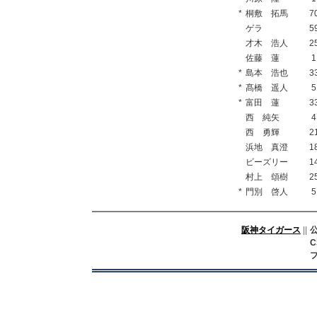
*
桐敷 拓馬
7
ゲラ
5
才木 浩人
2
佐藤 蓮
1
*
島本 浩也
3
*
髙橋 遥人
5
*
富田 蓮
3
西 純矢
4
西 勇輝
2
浜地 真澄
1
ビーズリー
1
村上 頌樹
2
*
門別 啓人
5
阪神タイガース
||
C