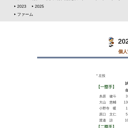
2023
2025
ファーム
2
個人
* 左投
【一塁手】
糸原 健斗
3
大山 悠輔
13
小野寺 暖
1
原口 文仁
5
渡邉 諒
1
【二塁手】