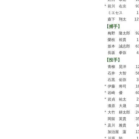
*
前川 右京
9
ミエセス
1
森下 翔太
12
【捕手】
梅野 隆太郎
9
榮枝 裕貴
1
坂本 誠志郎
6
長坂 拳弥
4
【投手】
青柳 晃洋
1
石井 大智
5
石黒 佑弥
3
*
伊藤 将司
1
*
岩崎 優
6
*
岩貞 祐太
2
漆原 大晟
3
*
大竹 耕太郎
2
岡留 英貴
3
*
及川 雅貴
9
加治屋 蓮
1
*
川原 陸
1