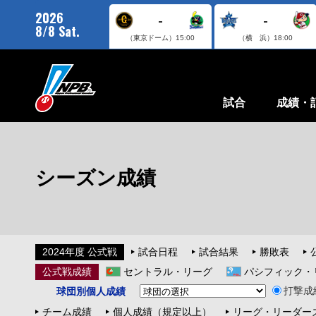
2026
-
-
8/8 Sat.
（東京ドーム）
15:00
（横 浜）
18:00
試合
成績・
シーズン成績
2024年度 公式戦
試合日程
試合結果
勝敗表
公式戦成績
セントラル・リーグ
パシフィック・
打撃成
球団別個人成績
チーム成績
個人成績（規定以上）
リーグ・リーダー