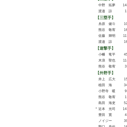
中野 拓夢
14
渡邉 諒
1
【三塁手】
糸原 健斗
1
熊谷 敬宥
1
佐藤 輝明
11
渡邉 諒
1
【遊撃手】
小幡 竜平
4
木浪 聖也
11
熊谷 敬宥
3
【外野手】
井上 広大
1
植田 海
3
小野寺 暖
9
熊谷 敬宥
1
島田 海吏
5
*
近本 光司
14
豊田 寛
4
ノイジー
3
野口 恭佑
1