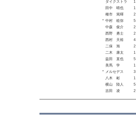
ダイクストラ
1
田中 晴也
1
種市 篤暉
2
*
中村 稔弥
5
中森 俊介
2
西野 勇士
2
西村 天裕
4
二保 旭
2
二木 康太
1
益田 直也
5
美馬 学
1
*
メルセデス
3
八木 彬
1
横山 陸人
5
吉田 凌
2