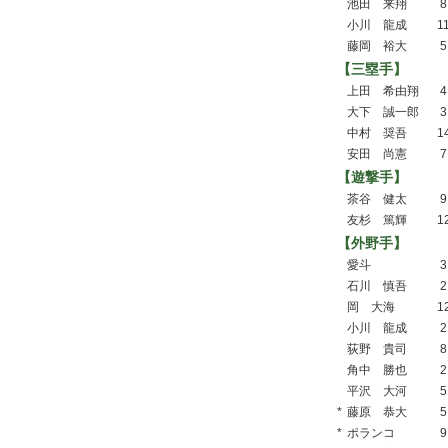
池田 来翔
8
小川 龍成
1
藤岡 裕大
5
【三塁手】
上田 希由翔
4
大下 誠一郎
3
中村 奨吾
1
安田 尚憲
7
【遊撃手】
茶谷 健太
9
友杉 篤輝
1
【外野手】
愛斗
3
石川 慎吾
2
岡 大海
1
小川 龍成
2
荻野 貴司
8
角中 勝也
2
平沢 大河
5
*
藤原 恭大
5
*
ポランコ
9