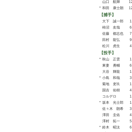
山口 航輝
1
*
和田 康士朗
1
【捕手】
大下 誠一郎
1
柿沼 友哉
6
佐藤 都志也
7
田村 龍弘
9
松川 虎生
4
【投手】
*
秋山 正雲
1
東妻 勇輔
6
大谷 輝龍
1
*
小島 和哉
3
菊地 吏玖
1
国吉 佑樹
4
コルデロ
1
*
坂本 光士郎
1
佐々木 朗希
3
澤田 圭佑
4
澤村 拓一
5
*
鈴木 昭汰
6