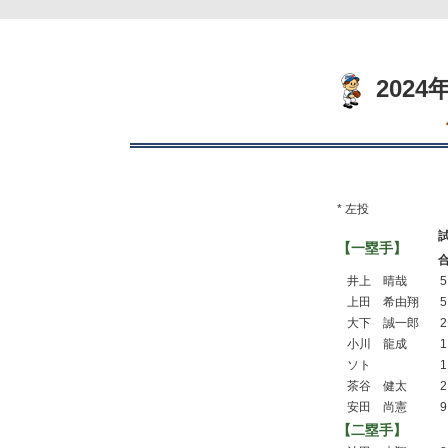
202
* 左投
【一塁手】
井上 晴哉
5
上田 希由翔
5
大下 誠一郎
2
小川 龍成
1
ソト
1
茶谷 健太
2
安田 尚憲
9
【二塁手】