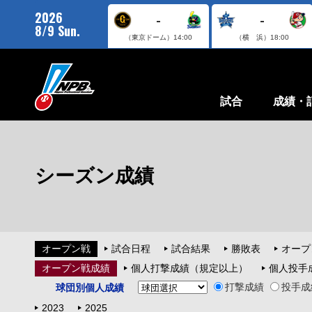
2026
-
-
8/9 Sun.
（東京ドーム）
14:00
（横 浜）
18:00
試合
成績・
シーズン成績
オープン戦
試合日程
試合結果
勝敗表
オープ
オープン戦成績
個人打撃成績（規定以上）
個人投手
打撃成績
投手成
球団別個人成績
2023
2025