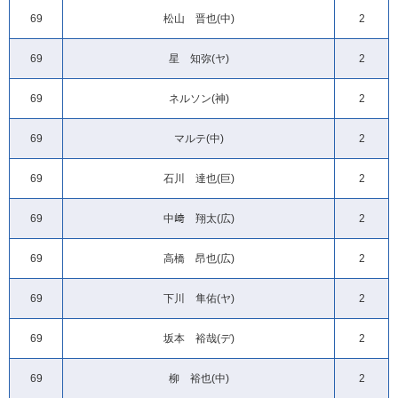
69
松山 晋也(中)
2
69
星 知弥(ヤ)
2
69
ネルソン(神)
2
69
マルテ(中)
2
69
石川 達也(巨)
2
69
中﨑 翔太(広)
2
69
高橋 昂也(広)
2
69
下川 隼佑(ヤ)
2
69
坂本 裕哉(デ)
2
69
柳 裕也(中)
2