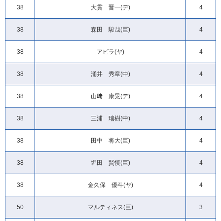
38
大貫 晋一(デ)
4
38
森田 駿哉(巨)
4
38
アビラ(ヤ)
4
38
涌井 秀章(中)
4
38
山﨑 康晃(デ)
4
38
三浦 瑞樹(中)
4
38
田中 将大(巨)
4
38
堀田 賢慎(巨)
4
38
金久保 優斗(ヤ)
4
50
マルティネス(巨)
3