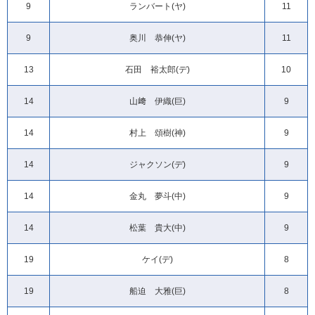
9
ランバート(ヤ)
11
9
奥川 恭伸(ヤ)
11
13
石田 裕太郎(デ)
10
14
山﨑 伊織(巨)
9
14
村上 頌樹(神)
9
14
ジャクソン(デ)
9
14
金丸 夢斗(中)
9
14
松葉 貴大(中)
9
19
ケイ(デ)
8
19
船迫 大雅(巨)
8