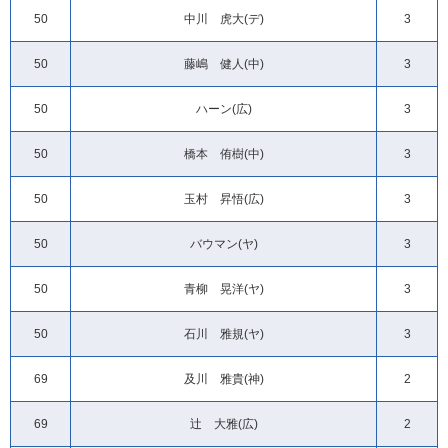
50
中川 虎大(デ)
3
50
藤嶋 健人(中)
3
50
ハーン(広)
3
50
橋本 侑樹(中)
3
50
玉村 昇悟(広)
3
50
バウマン(ヤ)
3
50
青柳 晃洋(ヤ)
3
50
石川 雅規(ヤ)
3
69
及川 雅貴(神)
2
69
辻 大雅(広)
2