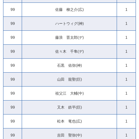
99
佐藤 柳之介(広)
1
99
ハートウィグ(神)
1
99
藤浪 晋太郎(デ)
1
99
佐々木 千隼(デ)
1
99
石黒 佑弥(神)
1
99
山田 龍聖(巨)
1
99
祖父江 大輔(中)
1
99
又木 鉄平(巨)
1
99
松本 竜也(広)
1
99
吉田 聖弥(中)
1