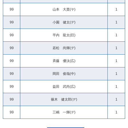
99
山本 大貴(ヤ)
1
99
小園 健太(デ)
1
99
平内 龍太(巨)
1
99
若松 尚輝(デ)
1
99
斉藤 優汰(広)
1
99
岡田 俊哉(中)
1
99
益田 武尚(広)
1
99
篠木 健太郎(デ)
1
99
三嶋 一輝(デ)
1