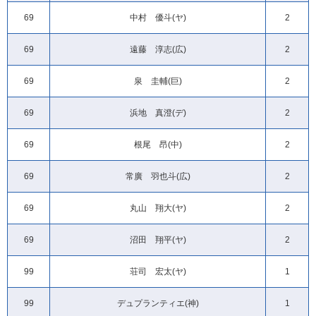
69
中村 優斗(ヤ)
2
69
遠藤 淳志(広)
2
69
泉 圭輔(巨)
2
69
浜地 真澄(デ)
2
69
根尾 昂(中)
2
69
常廣 羽也斗(広)
2
69
丸山 翔大(ヤ)
2
69
沼田 翔平(ヤ)
2
99
荘司 宏太(ヤ)
1
99
デュプランティエ(神)
1