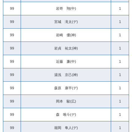
99
岩嵜 翔(中)
1
99
宮城 滝太(デ)
1
99
岩崎 優(神)
1
99
岩貞 祐太(神)
1
99
近藤 廉(中)
1
99
湯浅 京己(神)
1
99
森原 康平(デ)
1
99
岡本 駿(広)
1
99
森 唯斗(デ)
1
99
堀岡 隼人(デ)
1