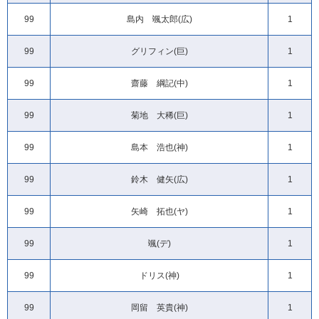
99
島内 颯太郎(広)
1
99
グリフィン(巨)
1
99
齋藤 綱記(中)
1
99
菊地 大稀(巨)
1
99
島本 浩也(神)
1
99
鈴木 健矢(広)
1
99
矢崎 拓也(ヤ)
1
99
颯(デ)
1
99
ドリス(神)
1
99
岡留 英貴(神)
1