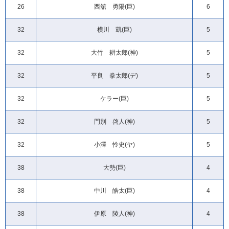
26
西舘 勇陽(巨)
6
32
横川 凱(巨)
5
32
大竹 耕太郎(神)
5
32
平良 拳太郎(デ)
5
32
ケラー(巨)
5
32
門別 啓人(神)
5
32
小澤 怜史(ヤ)
5
38
大勢(巨)
4
38
中川 皓太(巨)
4
38
伊原 陵人(神)
4