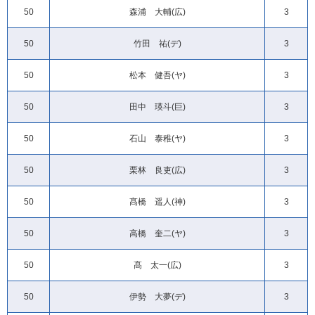
50
森浦 大輔(広)
3
50
竹田 祐(デ)
3
50
松本 健吾(ヤ)
3
50
田中 瑛斗(巨)
3
50
石山 泰稚(ヤ)
3
50
栗林 良吏(広)
3
50
髙橋 遥人(神)
3
50
高橋 奎二(ヤ)
3
50
髙 太一(広)
3
50
伊勢 大夢(デ)
3