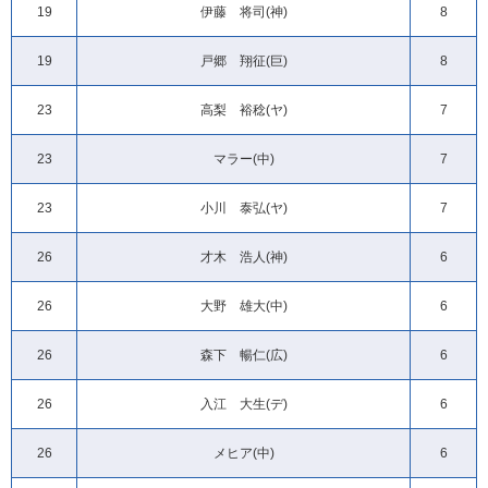
19
伊藤 将司(神)
8
19
戸郷 翔征(巨)
8
23
高梨 裕稔(ヤ)
7
23
マラー(中)
7
23
小川 泰弘(ヤ)
7
26
才木 浩人(神)
6
26
大野 雄大(中)
6
26
森下 暢仁(広)
6
26
入江 大生(デ)
6
26
メヒア(中)
6