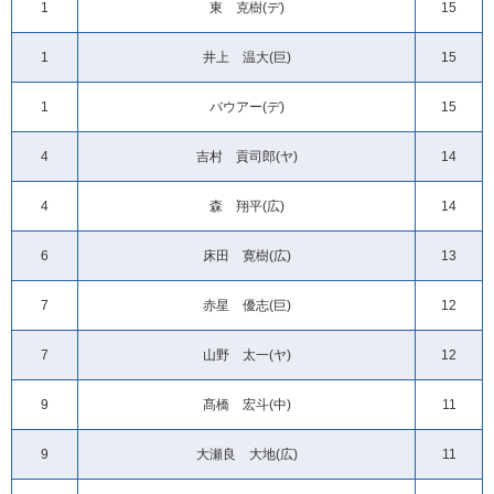
1
東 克樹(デ)
15
1
井上 温大(巨)
15
1
バウアー(デ)
15
4
吉村 貢司郎(ヤ)
14
4
森 翔平(広)
14
6
床田 寛樹(広)
13
7
赤星 優志(巨)
12
7
山野 太一(ヤ)
12
9
髙橋 宏斗(中)
11
9
大瀬良 大地(広)
11