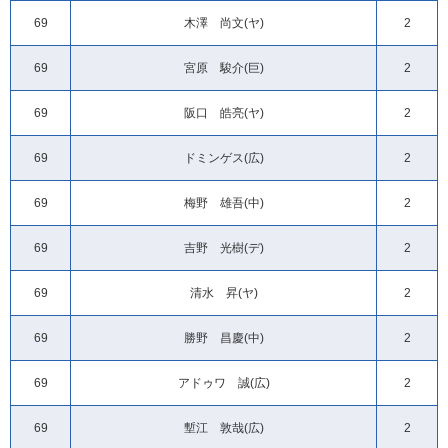
69
木澤 尚文(ヤ)
2
69
宮原 駿介(巨)
2
69
阪口 皓亮(ヤ)
2
69
ドミンゲス(広)
2
69
梅野 雄吾(中)
2
69
吉野 光樹(デ)
2
69
清水 昇(ヤ)
2
69
勝野 昌慶(中)
2
69
アドゥワ 誠(広)
2
69
塹江 敦哉(広)
2