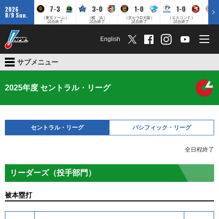
7-3
3-0
1-0
1-0
2026
8/9 Sun.
（東京ドーム）
（横 浜）
（京セラD大阪）
（エスコンＦ）
（
試合終了
試合終了
試合終了
試合終了
English
サブメニュー
2025年度 セントラル・リーグ
セントラル・リーグ
パシフィック・リーグ
全日程終了
リーダーズ（投手部門）
被本塁打