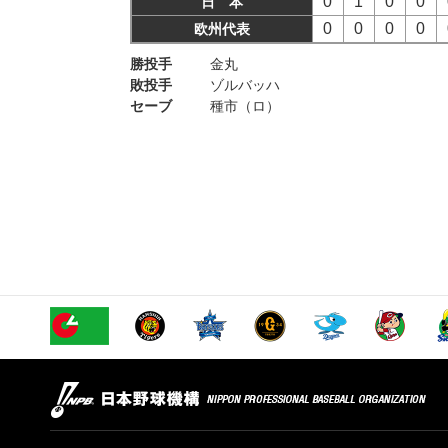
0
1
0
0
日 本
0
0
0
0
欧州代表
勝投手
金丸
敗投手
ゾルバッハ
セーブ
種市（ロ）