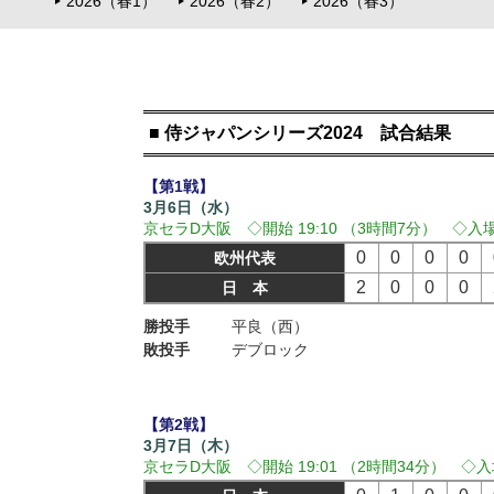
2026（春1）
2026（春2）
2026（春3）
■ 侍ジャパンシリーズ2024 試合結果
【第1戦】
3月6日（水）
京セラD大阪 ◇開始 19:10 （3時間7分） ◇入場者
0
0
0
0
欧州代表
2
0
0
0
日 本
勝投手
平良（西）
敗投手
デブロック
【第2戦】
3月7日（木）
京セラD大阪 ◇開始 19:01 （2時間34分） ◇入場者