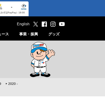
-
（みずほPayPay）
18:00
English
ュース
事業・振興
グッズ
9
2020 -