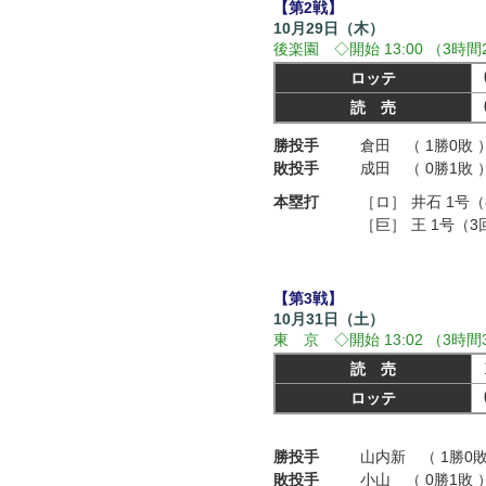
【第2戦】
10月29日（木）
後楽園 ◇開始 13:00 （3時間
ロッテ
読 売
勝投手
倉田 （ 1勝0敗 
敗投手
成田 （ 0勝1敗 
本塁打
［ロ］
井石 1号
［巨］
王 1号（
【第3戦】
10月31日（土）
東 京 ◇開始 13:02 （3時間
読 売
ロッテ
勝投手
山内新 （ 1勝0敗
敗投手
小山 （ 0勝1敗 