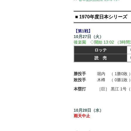
■ 1970年度日本シリーズ
【第1戦】
10月27日（火）
後楽園 ◇開始 13:02 （3時間
ロッテ
読 売
勝投手
堀内 （ 1勝0敗 
敗投手
木樽 （ 0勝1敗 
本塁打
［巨］
黒江 1号
10月28日（水）
雨天中止