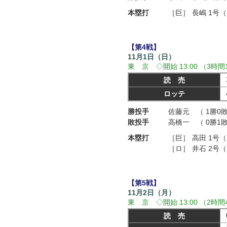
本塁打
［巨］
長嶋 1号
【第4戦】
11月1日（日）
東 京 ◇開始 13:00 （3時間
読 売
ロッテ
勝投手
佐藤元 （ 1勝0敗
敗投手
高橋一 （ 0勝1敗
本塁打
［巨］
高田 1号
［ロ］
井石 2号
【第5戦】
11月2日（月）
東 京 ◇開始 13:00 （2時間
読 売