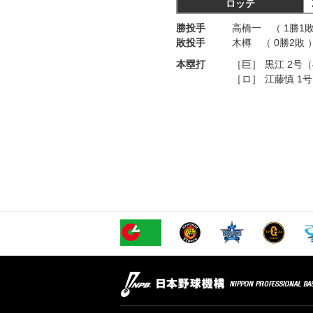
ロッテ
勝投手
高橋一 （ 1勝1敗
敗投手
木樽 （ 0勝2敗 
本塁打
［巨］
黒江 2号
［ロ］
江藤慎 1