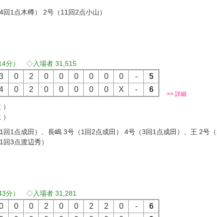
（4回1点木樽） 2号（11回2点小山）
14分） ◇入場者 31,515
3
0
2
0
0
0
0
0
0
-
5
4
0
2
0
0
0
0
0
X
-
6
>> 詳細
 ）
 ）
（1回1点成田）、長嶋 3号（1回2点成田） 4号（3回1点成田）、王 2号
（1回3点渡辺秀）
43分） ◇入場者 31,281
0
0
0
2
0
0
2
2
0
-
6