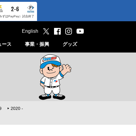
2-6
みずほPayPay）
試合終了
English
ュース
事業・振興
グッズ
9
2020 -