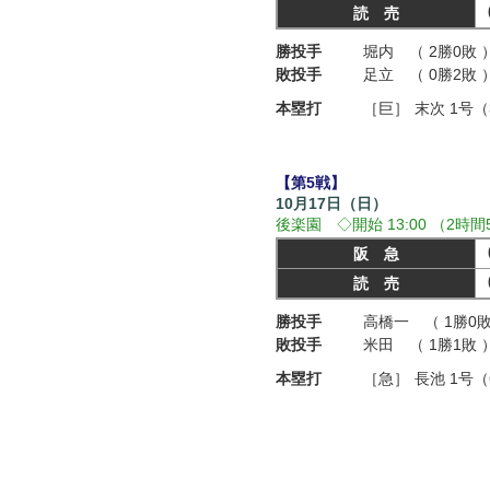
読 売
勝投手
堀内 （ 2勝0敗 
敗投手
足立 （ 0勝2敗 
本塁打
［巨］
末次 1号
【第5戦】
10月17日（日）
後楽園 ◇開始 13:00 （2時間
阪 急
読 売
勝投手
高橋一 （ 1勝0敗
敗投手
米田 （ 1勝1敗 
本塁打
［急］
長池 1号