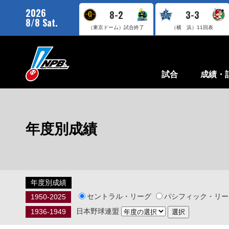
2026
8-2
3-3
8/8 Sat.
（東京ドーム）
試合終了
（横 浜）
11回表
試合
成績・
年度別成績
年度別成績
セントラル・リーグ
パシフィック・リー
1950-2025
日本野球連盟
1936-1949