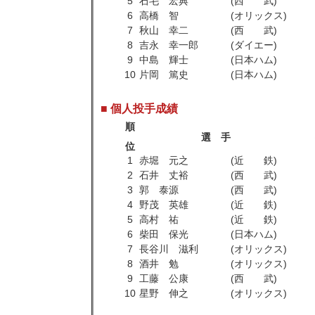
5
石毛 宏典
(西 武)
6
高橋 智
(オリックス)
7
秋山 幸二
(西 武)
8
吉永 幸一郎
(ダイエー)
9
中島 輝士
(日本ハム)
10
片岡 篤史
(日本ハム)
■ 個人投手成績
順
選 手
位
1
赤堀 元之
(近 鉄)
2
石井 丈裕
(西 武)
3
郭 泰源
(西 武)
4
野茂 英雄
(近 鉄)
5
高村 祐
(近 鉄)
6
柴田 保光
(日本ハム)
7
長谷川 滋利
(オリックス)
8
酒井 勉
(オリックス)
9
工藤 公康
(西 武)
10
星野 伸之
(オリックス)