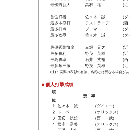
最優秀新人
高村 祐
(
首位打者
佐々木 誠
(ダ
最多本塁打
デストラーデ
(
最多打点
ブーマー
(ダ
最多盗塁
佐々木 誠
(ダ
最優秀防御率
赤堀 元之
(
最多勝利
野茂 英雄
(
最高勝率
石井 丈裕
(
最多奪三振
野茂 英雄
(
(注)：実際の表彰の有無、名称とは異なる場合があ
■ 個人打撃成績
順
選 手
位
1
佐々木 誠
(ダイエー)
2
トーベ
(オリックス)
3
田辺 徳雄
(西 武)
4
松永 浩美
(オリックス)