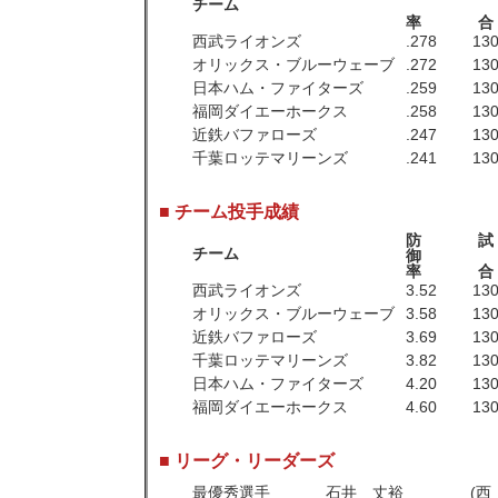
チーム
率
合
西武ライオンズ
.278
13
オリックス・ブルーウェーブ
.272
13
日本ハム・ファイターズ
.259
13
福岡ダイエーホークス
.258
13
近鉄バファローズ
.247
13
千葉ロッテマリーンズ
.241
13
■ チーム投手成績
防
試
チーム
御
率
合
西武ライオンズ
3.52
13
オリックス・ブルーウェーブ
3.58
13
近鉄バファローズ
3.69
13
千葉ロッテマリーンズ
3.82
13
日本ハム・ファイターズ
4.20
13
福岡ダイエーホークス
4.60
13
■ リーグ・リーダーズ
最優秀選手
石井 丈裕
(