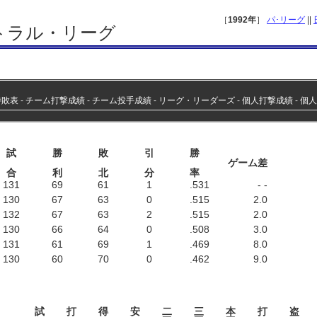
［
1992年
］
パ･リーグ
||
ントラル・リーグ
勝敗表
‐
チーム打撃成績
‐
チーム投手成績
‐
リーグ・リーダーズ
‐
個人打撃成績
‐
個人
試
勝
敗
引
勝
ゲーム差
合
利
北
分
率
131
69
61
1
.531
- -
130
67
63
0
.515
2.0
132
67
63
2
.515
2.0
130
66
64
0
.508
3.0
131
61
69
1
.469
8.0
130
60
70
0
.462
9.0
試
打
得
安
二
三
本
打
盗