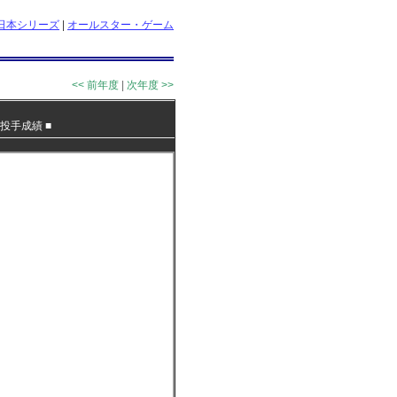
日本シリーズ
|
オールスター・ゲーム
<< 前年度
|
次年度 >>
投手成績
■