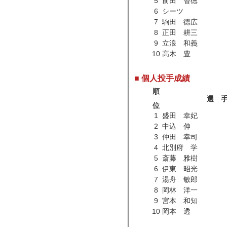
5
前田 智徳
6
シーツ
7
駒田 徳広
8
正田 耕三
9
立浪 和義
10
高木 豊
■ 個人投手成績
順
選 
位
1
盛田 幸妃
2
中込 伸
3
仲田 幸司
4
北別府 学
5
斎藤 雅樹
6
伊東 昭光
7
湯舟 敏郎
8
岡林 洋一
9
宮本 和知
10
岡本 透