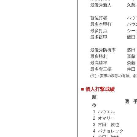
最優秀新人
久慈
首位打者
ハウ
最多本塁打
ハウ
最多打点
シー
最多盗塁
飯田
最優秀防御率
盛田
最多勝利
斎藤
最高勝率
斎藤
最多奪三振
仲田
(注)：実際の表彰の有無、
■ 個人打撃成績
順
選 
位
1
ハウエル
2
オマリー
3
古田 敦也
4
パチョレック