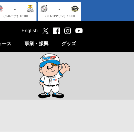
-
-
（ベルーナ）
18:00
（ZOZOマリン）
18:00
English
ュース
事業・振興
グッズ