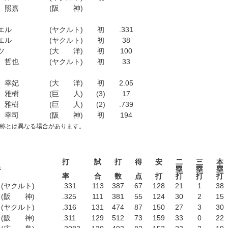
 照嘉
(阪 神)
エル
(ヤクルト)
初
.331
エル
(ヤクルト)
初
38
ツ
(大 洋)
初
100
 哲也
(ヤクルト)
初
33
 幸妃
(大 洋)
初
2.05
 雅樹
(巨 人)
(3)
17
 雅樹
(巨 人)
(2)
.739
 幸司
(阪 神)
初
194
名称とは異なる場合があります。
打
試
打
得
安
二
三
本
手
塁
塁
塁
率
合
数
点
打
打
打
打
(ヤクルト)
.331
113
387
67
128
21
1
38
(阪 神)
.325
111
381
55
124
30
2
15
(ヤクルト)
.316
131
474
87
150
27
3
30
(阪 神)
.311
129
512
73
159
33
0
22