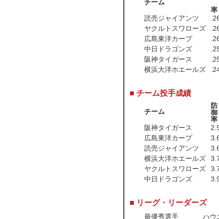
チーム
率
読売ジャイアンツ
.2
ヤクルトスワローズ
.2
広島東洋カープ
.2
中日ドラゴンズ
.2
阪神タイガース
.2
横浜大洋ホエールズ
.2
■ チーム投手成績
防
チーム
御
率
阪神タイガース
2.
広島東洋カープ
3.
読売ジャイアンツ
3.
横浜大洋ホエールズ
3.
ヤクルトスワローズ
3.
中日ドラゴンズ
3.
■ リーグ・リーダーズ
最優秀選手
ハウ