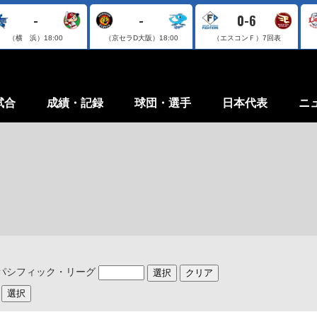
-
-
0-6
（横 浜）
18:00
（京セラD大阪）
18:00
（エスコンＦ）
7回表
試合
成績・記録
球団・選手
日本代表
ニ
パシフィック・リーグ