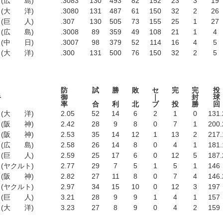
(広 島)
.3083
130
493
82
152
23
3
19
(大 洋)
.3080
131
487
61
150
32
2
26
(巨 人)
.307
130
505
73
155
25
1
27
(広 島)
.3008
89
359
49
108
21
1
4
(中 日)
.3007
98
379
52
114
16
4
5
(大 洋)
.300
131
500
76
150
32
2
5
防
試
勝
敗
セ
完
完
投
手
御
｜
封
球
率
合
利
北
ブ
投
勝
回
(大 洋)
2.05
52
14
6
2
1
0
131
.
(阪 神)
2.42
28
9
8
0
7
1
200
.
(阪 神)
2.53
35
14
12
1
13
2
217
.
(広 島)
2.58
26
14
8
0
4
1
181
.
(巨 人)
2.59
25
17
6
0
12
5
187
.
(ヤクルト)
2.77
29
7
5
1
5
1
146
(阪 神)
2.82
27
11
8
0
7
4
146
.
(ヤクルト)
2.97
34
15
10
0
12
3
197
(巨 人)
3.21
28
9
9
1
4
1
157
(大 洋)
3.23
27
8
9
0
4
2
159