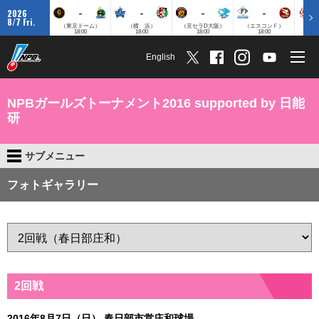
-
-
-
-
2026
8/7 Fri.
（東京ドーム）
（横 浜）
（京セラD大阪）
（エスコンＦ）
（
18:00
18:00
18:00
18:00
English
NPBガールズトーナメント2016 supported by 日能
研
サブメニュー
フォトギャラリー
2回戦
2016年8月7日（日） 春日部市営庄和球場