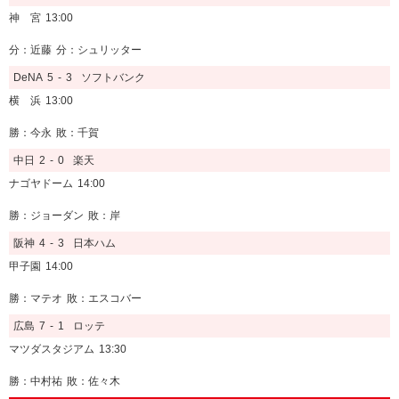
神 宮
13:00
分：近藤
分：シュリッター
DeNA
5
-
3
ソフトバンク
横 浜
13:00
勝：今永
敗：千賀
中日
2
-
0
楽天
ナゴヤドーム
14:00
勝：ジョーダン
敗：岸
阪神
4
-
3
日本ハム
甲子園
14:00
勝：マテオ
敗：エスコバー
広島
7
-
1
ロッテ
マツダスタジアム
13:30
勝：中村祐
敗：佐々木