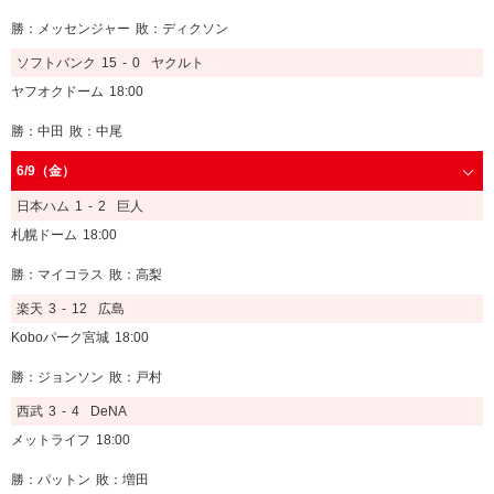
勝：メッセンジャー
敗：ディクソン
ソフトバンク
15
-
0
ヤクルト
ヤフオクドーム
18:00
勝：中田
敗：中尾
6/9（金）
日本ハム
1
-
2
巨人
札幌ドーム
18:00
勝：マイコラス
敗：高梨
楽天
3
-
12
広島
Koboパーク宮城
18:00
勝：ジョンソン
敗：戸村
西武
3
-
4
DeNA
メットライフ
18:00
勝：パットン
敗：増田