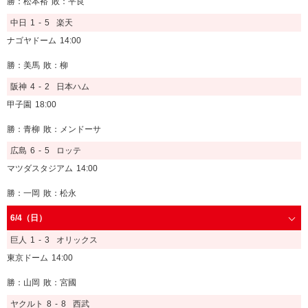
勝：松本裕
敗：平良
中日
1
-
5
楽天
ナゴヤドーム
14:00
勝：美馬
敗：柳
阪神
4
-
2
日本ハム
甲子園
18:00
勝：青柳
敗：メンドーサ
広島
6
-
5
ロッテ
マツダスタジアム
14:00
勝：一岡
敗：松永
6/4（日）
巨人
1
-
3
オリックス
東京ドーム
14:00
勝：山岡
敗：宮國
ヤクルト
8
-
8
西武