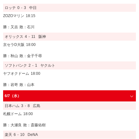
ロッテ
0
-
3
中日
ZOZOマリン
18:15
勝：又吉
敗：石川
オリックス
4
-
11
阪神
京セラD大阪
18:00
勝：秋山
敗：金子千尋
ソフトバンク
2
-
1
ヤクルト
ヤフオクドーム
18:00
勝：岩嵜
敗：山本
6/7（水）
日本ハム
3
-
8
広島
札幌ドーム
18:00
勝：大瀬良
敗：斎藤佑樹
楽天
6
-
10
DeNA