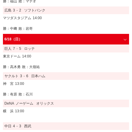
勝：福山
敗：マテオ
広島
3
-
2
ソフトバンク
マツダスタジアム
14:00
勝：中﨑
敗：岩嵜
6/18（日）
巨人
7
-
5
ロッテ
東京ドーム
14:00
勝：高木勇
敗：大嶺祐
ヤクルト
3
-
6
日本ハム
神 宮
13:00
勝：有原
敗：石川
DeNA
ノーゲーム
オリックス
横 浜
13:00
中日
4
-
3
西武