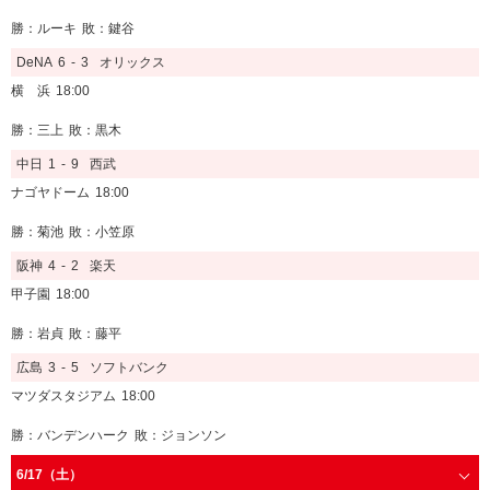
勝：ルーキ
敗：鍵谷
DeNA
6
-
3
オリックス
横 浜
18:00
勝：三上
敗：黒木
中日
1
-
9
西武
ナゴヤドーム
18:00
勝：菊池
敗：小笠原
阪神
4
-
2
楽天
甲子園
18:00
勝：岩貞
敗：藤平
広島
3
-
5
ソフトバンク
マツダスタジアム
18:00
勝：バンデンハーク
敗：ジョンソン
6/17（土）