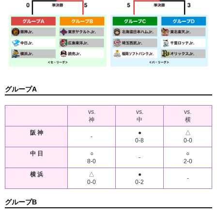
グループA
vs.
vs.
vs.
神
中
横
阪 神
●
△
-
0-8
0-0
中 日
○
○
-
8-0
2-0
横 浜
△
●
-
0-0
0-2
グループB