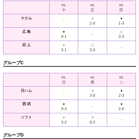
vs.
vs.
vs.
ヤ
広
巨
ヤクル
○
●
-
1-0
1-3
広 島
●
△
-
0-1
3-3
巨 人
○
△
-
3-1
3-3
グループC
vs.
vs.
vs.
日
西
ソ
日ハム
○
●
-
3-0
2-3
西 武
●
●
-
0-3
2-6
ソフト
○
○
-
3-2
6-2
グループD