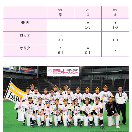
vs.
vs.
vs.
楽
ロ
オ
楽 天
●
●
-
1-3
1-6
ロッテ
○
○
-
3-1
1-0
オリク
○
●
-
6-1
0-1