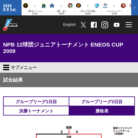
-
-
-
-
2026
8/8 Sat.
（東京ドーム）
（横 浜）
（京セラD大阪）
（エスコンＦ）
（
15:00
18:00
18:00
15:00
English
NPB 12球団ジュニアトーナメント ENEOS CUP
2009
サブメニュー
試合結果
グループリーグ1日目
グループリーグ2日目
決勝トーナメント
勝敗表