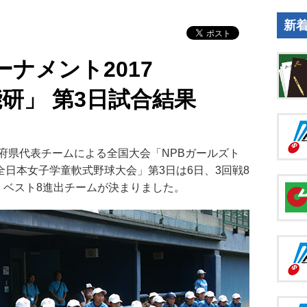
新
ーナメント2017
 日能研」 第3日試合結果
県代表チームによる全国大会「NPBガールズト
 日能研 全日本女子学童軟式野球大会」第3日は6日、3回戦8
、ベスト8進出チームが決まりました。