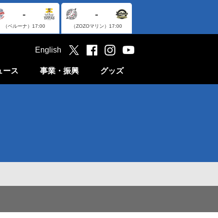
-
-
（ベルーナ）
17:00
（ZOZOマリン）
17:00
English
ュース
事業・振興
グッズ