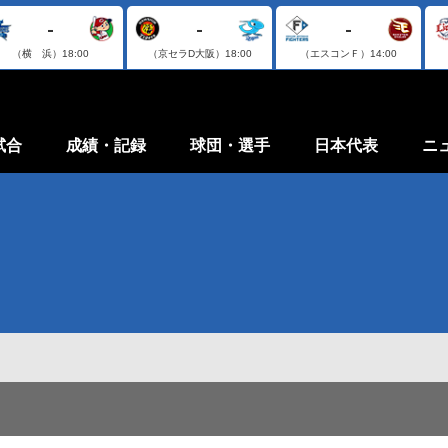
-
-
-
（横 浜）
18:00
（京セラD大阪）
18:00
（エスコンＦ）
14:00
試合
成績・記録
球団・選手
日本代表
ニ