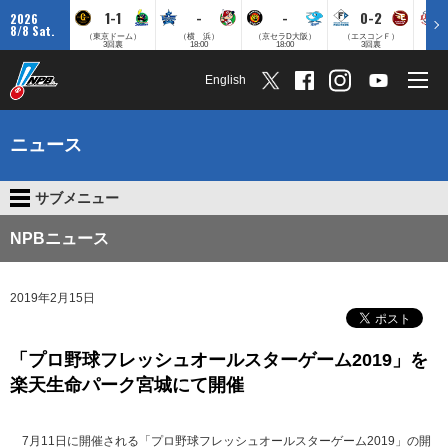
1-1
-
-
0-2
2026
8/8 Sat.
（東京ドーム）
（横 浜）
（京セラD大阪）
（エスコンＦ）
（
3回裏
18:00
18:00
3回裏
English
ニュース
サブメニュー
NPBニュース
2019年2月15日
「プロ野球フレッシュオールスターゲーム2019」を
楽天生命パーク宮城にて開催
7月11日に開催される「プロ野球フレッシュオールスターゲーム2019」の開