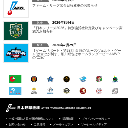
2026年8月5日
ファーム・リーグ試合日程変更のお知らせ
2026年8月4日
「日本シリーズ2026」特別協賛社決定及びキャンペーン実
施のお知らせ
2026年7月29日
【ゲームリポート・第2戦】白熱の“ルーズヴェルト・ゲー
ム”は全セが制す、細川成也はホームランダービー＆MVP
の“二冠”
一般社団法人日本野球機構について
採用情報
プライバシーポリシー
お問い合わせ
ご意見箱
メールマガジン
ソーシャルメディア