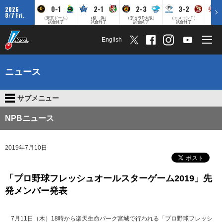
0-1
2-1
2-3
3-2
2026
8/7 Fri.
（東京ドーム）
（横 浜）
（京セラD大阪）
（エスコンＦ）
（
試合終了
試合終了
試合終了
試合終了
English
ニュース
サブメニュー
NPBニュース
2019年7月10日
「プロ野球フレッシュオールスターゲーム2019」先
発メンバー発表
7月11日（木）18時から楽天生命パーク宮城で行われる「プロ野球フレッシ