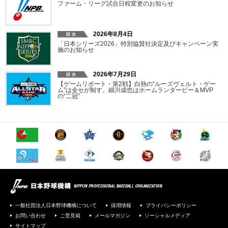
ファーム・リーグ試合日程変更のお知らせ
2026年8月4日
「日本シリーズ2026」特別協賛社決定及びキャンペーン実
施のお知らせ
2026年7月29日
【ゲームリポート・第2戦】白熱の“ルーズヴェルト・ゲー
ム”は全セが制す、細川成也はホームランダービー＆MVP
の“二冠”
一般社団法人日本野球機構について
採用情報
プライバシーポリシー
お問い合わせ
ご意見箱
メールマガジン
ソーシャルメディア
サイトマップ