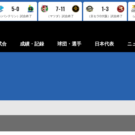
5-0
7-11
1-3
（バンテリン）
試合終了
（マツダ）
試合終了
（京セラD大阪）
試合終了
（
試合
成績・記録
球団・選手
日本代表
ニ