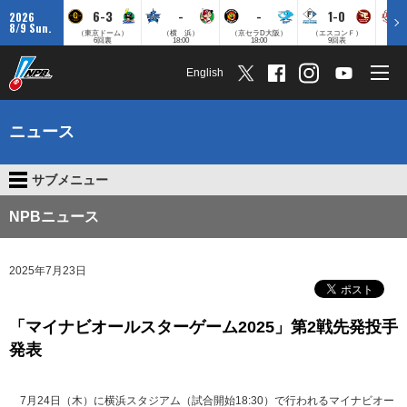
6-3
-
-
1-0
2026
8/9 Sun.
（東京ドーム）
（横 浜）
（京セラD大阪）
（エスコンＦ）
（
6回裏
18:00
18:00
9回表
English
ニュース
サブメニュー
NPBニュース
2025年7月23日
「マイナビオールスターゲーム2025」第2戦先発投手
発表
7月24日（木）に横浜スタジアム（試合開始18:30）で行われるマイナビオー