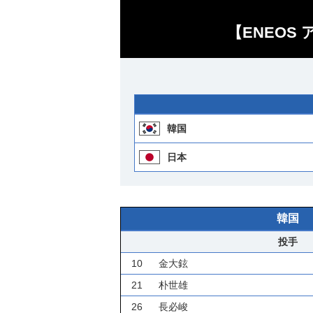
【ENEOS
韓国
日本
韓国
投手
10
金大鉉
21
朴世雄
26
長必峻