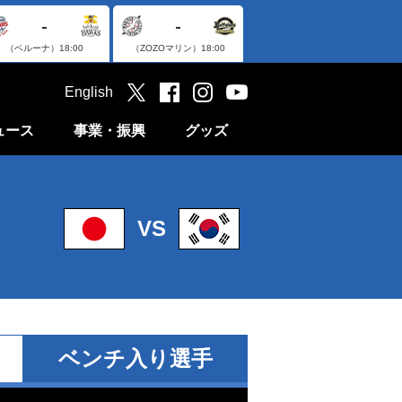
-
-
（ベルーナ）
18:00
（ZOZOマリン）
18:00
English
ュース
事業・振興
グッズ
VS
ベンチ入り選手