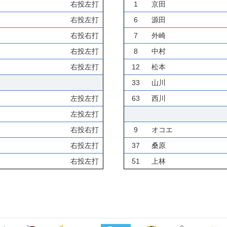
右投左打
1
京田
右投左打
6
源田
右投右打
7
外崎
右投左打
8
中村
右投左打
12
松本
33
山川
左投左打
63
西川
左投左打
右投右打
9
オコエ
右投左打
37
桑原
右投左打
51
上林