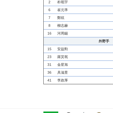
2
朴珉宇
6
崔元準
7
鄭炫
8
柳志赫
16
河周錫
外野手
15
安益勲
23
羅炅珉
31
金星旭
36
具滋昱
41
李政厚