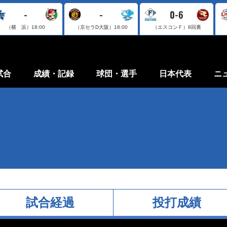
-
-
0-6
（横 浜）
18:00
（京セラD大阪）
18:00
（エスコンＦ）
8回裏
試合
成績・記録
球団・選手
日本代表
ニ
試合経過
投打成績