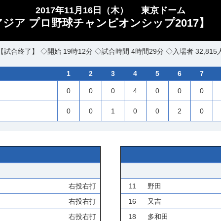
2017年11月16日（木）
東京ドーム
 アジア プロ野球チャンピオンシップ2017】 日
【試合終了】 ◇開始 19時12分 ◇試合時間 4時間29分 ◇入場者 32,815
1
2
3
4
5
6
7
0
0
0
4
0
0
0
0
0
1
0
0
2
0
右投右打
11
野田
右投右打
16
又吉
右投右打
18
多和田