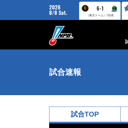
2026
6-1
8/8 Sat.
（東京ドーム）
7回表
試合速報
試合TOP