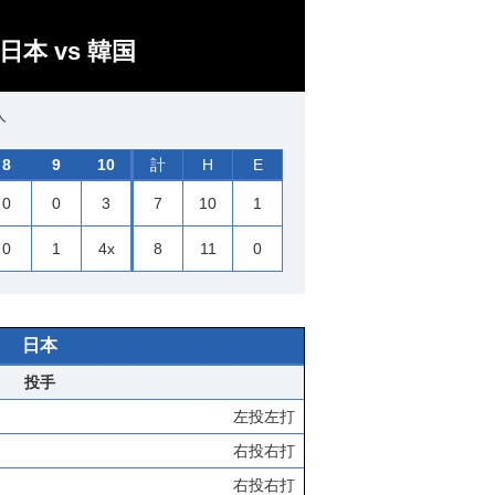
本 vs 韓国
人
8
9
10
計
H
E
0
0
3
7
10
1
0
1
4x
8
11
0
日本
投手
左投左打
右投右打
右投右打