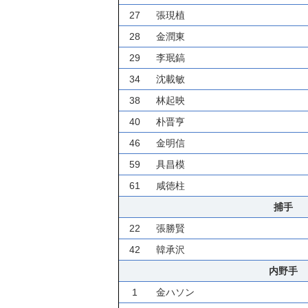
27
張現植
28
金潤東
29
李珉鎬
34
沈載敏
38
林起映
40
朴晋亨
46
金明信
59
具昌模
61
咸徳柱
捕手
22
張勝賢
42
韓承沢
内野手
1
金ハソン