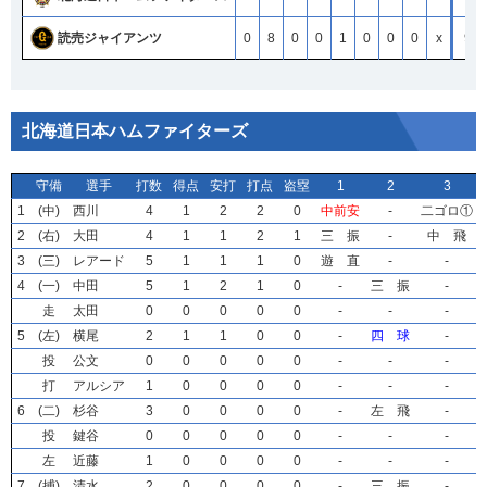
読売ジャイアンツ
読売ジャイアンツ
読売ジャイアンツ
読売ジャイアンツ
0
0
0
0
8
8
8
8
0
0
0
0
0
0
0
0
1
1
1
1
0
0
0
0
0
0
0
0
0
0
0
0
x
x
x
x
9
9
9
9
北海道日本ハムファイターズ
守備
守備
守備
守備
選手
選手
選手
選手
打数
打数
打数
打数
得点
得点
得点
得点
安打
安打
安打
安打
打点
打点
打点
打点
盗塁
盗塁
盗塁
盗塁
1
1
1
1
2
2
2
2
3
3
3
3
1
1
1
1
(中)
(中)
(中)
(中)
西川
西川
西川
西川
4
4
4
4
1
1
1
1
2
2
2
2
2
2
2
2
0
0
0
0
中前安
中前安
中前安
中前安
-
-
-
-
二ゴロ①
二ゴロ①
二ゴロ①
二ゴロ①
2
2
2
2
(右)
(右)
(右)
(右)
大田
大田
大田
大田
4
4
4
4
1
1
1
1
1
1
1
1
2
2
2
2
1
1
1
1
三 振
三 振
三 振
三 振
-
-
-
-
中 飛
中 飛
中 飛
中 飛
3
3
3
3
(三)
(三)
(三)
(三)
レアード
レアード
レアード
レアード
5
5
5
5
1
1
1
1
1
1
1
1
1
1
1
1
0
0
0
0
遊 直
遊 直
遊 直
遊 直
-
-
-
-
-
-
-
-
4
4
4
4
(一)
(一)
(一)
(一)
中田
中田
中田
中田
5
5
5
5
1
1
1
1
2
2
2
2
1
1
1
1
0
0
0
0
-
-
-
-
三 振
三 振
三 振
三 振
-
-
-
-
走
走
走
走
太田
太田
太田
太田
0
0
0
0
0
0
0
0
0
0
0
0
0
0
0
0
0
0
0
0
-
-
-
-
-
-
-
-
-
-
-
-
5
5
5
5
(左)
(左)
(左)
(左)
横尾
横尾
横尾
横尾
2
2
2
2
1
1
1
1
1
1
1
1
0
0
0
0
0
0
0
0
-
-
-
-
四 球
四 球
四 球
四 球
-
-
-
-
投
投
投
投
公文
公文
公文
公文
0
0
0
0
0
0
0
0
0
0
0
0
0
0
0
0
0
0
0
0
-
-
-
-
-
-
-
-
-
-
-
-
打
打
打
打
アルシア
アルシア
アルシア
アルシア
1
1
1
1
0
0
0
0
0
0
0
0
0
0
0
0
0
0
0
0
-
-
-
-
-
-
-
-
-
-
-
-
6
6
6
6
(二)
(二)
(二)
(二)
杉谷
杉谷
杉谷
杉谷
3
3
3
3
0
0
0
0
0
0
0
0
0
0
0
0
0
0
0
0
-
-
-
-
左 飛
左 飛
左 飛
左 飛
-
-
-
-
投
投
投
投
鍵谷
鍵谷
鍵谷
鍵谷
0
0
0
0
0
0
0
0
0
0
0
0
0
0
0
0
0
0
0
0
-
-
-
-
-
-
-
-
-
-
-
-
左
左
左
左
近藤
近藤
近藤
近藤
1
1
1
1
0
0
0
0
0
0
0
0
0
0
0
0
0
0
0
0
-
-
-
-
-
-
-
-
-
-
-
-
7
7
7
7
(捕)
(捕)
(捕)
(捕)
清水
清水
清水
清水
2
2
2
2
0
0
0
0
0
0
0
0
0
0
0
0
0
0
0
0
-
-
-
-
三 振
三 振
三 振
三 振
-
-
-
-