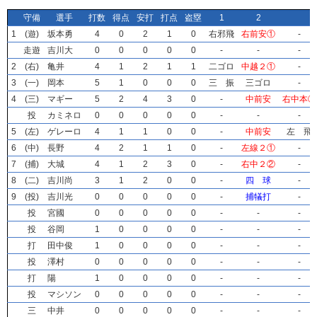
守備
守備
守備
守備
選手
選手
選手
選手
打数
打数
打数
打数
得点
得点
得点
得点
安打
安打
安打
安打
打点
打点
打点
打点
盗塁
盗塁
盗塁
盗塁
1
1
1
1
2
2
2
2
1
1
1
1
(遊)
(遊)
(遊)
(遊)
坂本勇
坂本勇
坂本勇
坂本勇
4
4
4
4
0
0
0
0
2
2
2
2
1
1
1
1
0
0
0
0
右邪飛
右邪飛
右邪飛
右邪飛
右前安①
右前安①
右前安①
右前安①
-
-
-
-
走遊
走遊
走遊
走遊
吉川大
吉川大
吉川大
吉川大
0
0
0
0
0
0
0
0
0
0
0
0
0
0
0
0
0
0
0
0
-
-
-
-
-
-
-
-
-
-
-
-
2
2
2
2
(右)
(右)
(右)
(右)
亀井
亀井
亀井
亀井
4
4
4
4
1
1
1
1
2
2
2
2
1
1
1
1
1
1
1
1
二ゴロ
二ゴロ
二ゴロ
二ゴロ
中越２①
中越２①
中越２①
中越２①
-
-
-
-
3
3
3
3
(一)
(一)
(一)
(一)
岡本
岡本
岡本
岡本
5
5
5
5
1
1
1
1
0
0
0
0
0
0
0
0
0
0
0
0
三 振
三 振
三 振
三 振
三ゴロ
三ゴロ
三ゴロ
三ゴロ
-
-
-
-
4
4
4
4
(三)
(三)
(三)
(三)
マギー
マギー
マギー
マギー
5
5
5
5
2
2
2
2
4
4
4
4
3
3
3
3
0
0
0
0
-
-
-
-
中前安
中前安
中前安
中前安
右中本③
右中本③
右中本③
右中本③
投
投
投
投
カミネロ
カミネロ
カミネロ
カミネロ
0
0
0
0
0
0
0
0
0
0
0
0
0
0
0
0
0
0
0
0
-
-
-
-
-
-
-
-
-
-
-
-
5
5
5
5
(左)
(左)
(左)
(左)
ゲレーロ
ゲレーロ
ゲレーロ
ゲレーロ
4
4
4
4
1
1
1
1
1
1
1
1
0
0
0
0
0
0
0
0
-
-
-
-
中前安
中前安
中前安
中前安
左 飛
左 飛
左 飛
左 飛
6
6
6
6
(中)
(中)
(中)
(中)
長野
長野
長野
長野
4
4
4
4
2
2
2
2
1
1
1
1
1
1
1
1
0
0
0
0
-
-
-
-
左線２①
左線２①
左線２①
左線２①
-
-
-
-
7
7
7
7
(捕)
(捕)
(捕)
(捕)
大城
大城
大城
大城
4
4
4
4
1
1
1
1
2
2
2
2
3
3
3
3
0
0
0
0
-
-
-
-
右中２②
右中２②
右中２②
右中２②
-
-
-
-
8
8
8
8
(二)
(二)
(二)
(二)
吉川尚
吉川尚
吉川尚
吉川尚
3
3
3
3
1
1
1
1
2
2
2
2
0
0
0
0
0
0
0
0
-
-
-
-
四 球
四 球
四 球
四 球
-
-
-
-
9
9
9
9
(投)
(投)
(投)
(投)
吉川光
吉川光
吉川光
吉川光
0
0
0
0
0
0
0
0
0
0
0
0
0
0
0
0
0
0
0
0
-
-
-
-
捕犠打
捕犠打
捕犠打
捕犠打
-
-
-
-
投
投
投
投
宮國
宮國
宮國
宮國
0
0
0
0
0
0
0
0
0
0
0
0
0
0
0
0
0
0
0
0
-
-
-
-
-
-
-
-
-
-
-
-
投
投
投
投
谷岡
谷岡
谷岡
谷岡
1
1
1
1
0
0
0
0
0
0
0
0
0
0
0
0
0
0
0
0
-
-
-
-
-
-
-
-
-
-
-
-
打
打
打
打
田中俊
田中俊
田中俊
田中俊
1
1
1
1
0
0
0
0
0
0
0
0
0
0
0
0
0
0
0
0
-
-
-
-
-
-
-
-
-
-
-
-
投
投
投
投
澤村
澤村
澤村
澤村
0
0
0
0
0
0
0
0
0
0
0
0
0
0
0
0
0
0
0
0
-
-
-
-
-
-
-
-
-
-
-
-
打
打
打
打
陽
陽
陽
陽
1
1
1
1
0
0
0
0
0
0
0
0
0
0
0
0
0
0
0
0
-
-
-
-
-
-
-
-
-
-
-
-
投
投
投
投
マシソン
マシソン
マシソン
マシソン
0
0
0
0
0
0
0
0
0
0
0
0
0
0
0
0
0
0
0
0
-
-
-
-
-
-
-
-
-
-
-
-
三
三
三
三
中井
中井
中井
中井
0
0
0
0
0
0
0
0
0
0
0
0
0
0
0
0
0
0
0
0
-
-
-
-
-
-
-
-
-
-
-
-