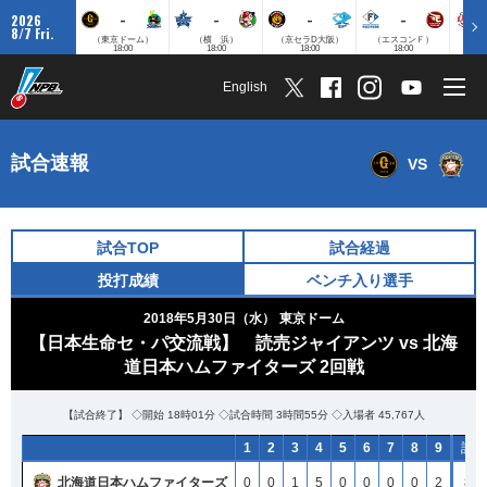
-
-
-
-
2026
8/7 Fri.
（東京ドーム）
（横 浜）
（京セラD大阪）
（エスコンＦ）
（
18:00
18:00
18:00
18:00
English
試合速報
VS
試合TOP
試合経過
投打成績
ベンチ入り選手
2018年5月30日（水）
東京ドーム
【日本生命セ・パ交流戦】 読売ジャイアンツ vs 北海
道日本ハムファイターズ 2回戦
【試合終了】 ◇開始 18時01分 ◇試合時間 3時間55分 ◇入場者 45,767人
1
1
1
1
2
2
2
2
3
3
3
3
4
4
4
4
5
5
5
5
6
6
6
6
7
7
7
7
8
8
8
8
9
9
9
9
計
計
計
計
北海道日本ハムファイターズ
北海道日本ハムファイターズ
北海道日本ハムファイターズ
北海道日本ハムファイターズ
0
0
0
0
0
0
0
0
1
1
1
1
5
5
5
5
0
0
0
0
0
0
0
0
0
0
0
0
0
0
0
0
2
2
2
2
8
8
8
8