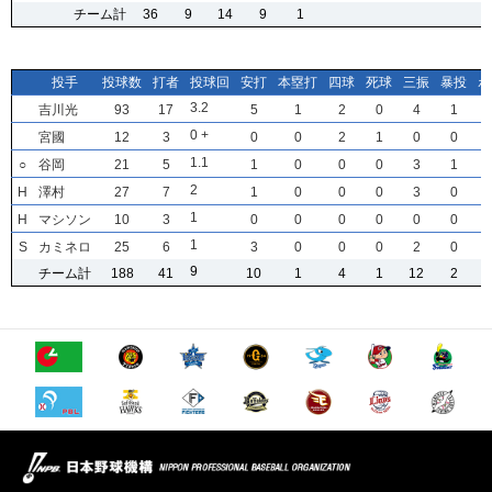
チーム計
チーム計
チーム計
チーム計
36
36
36
36
9
9
9
9
14
14
14
14
9
9
9
9
1
1
1
1
投手
投手
投手
投手
投球数
投球数
投球数
投球数
打者
打者
打者
打者
投球回
投球回
投球回
投球回
安打
安打
安打
安打
本塁打
本塁打
本塁打
本塁打
四球
四球
四球
四球
死球
死球
死球
死球
三振
三振
三振
三振
暴投
暴投
暴投
暴投
ボ
ボ
ボ
ボ
3
3
3
3
.2
.2
.2
.2
吉川光
吉川光
吉川光
吉川光
93
93
93
93
17
17
17
17
5
5
5
5
1
1
1
1
2
2
2
2
0
0
0
0
4
4
4
4
1
1
1
1
0
0
0
0
+
+
+
+
宮國
宮國
宮國
宮國
12
12
12
12
3
3
3
3
0
0
0
0
0
0
0
0
2
2
2
2
1
1
1
1
0
0
0
0
0
0
0
0
1
1
1
1
.1
.1
.1
.1
○
○
○
○
谷岡
谷岡
谷岡
谷岡
21
21
21
21
5
5
5
5
1
1
1
1
0
0
0
0
0
0
0
0
0
0
0
0
3
3
3
3
1
1
1
1
2
2
2
2
H
H
H
H
澤村
澤村
澤村
澤村
27
27
27
27
7
7
7
7
1
1
1
1
0
0
0
0
0
0
0
0
0
0
0
0
3
3
3
3
0
0
0
0
1
1
1
1
H
H
H
H
マシソン
マシソン
マシソン
マシソン
10
10
10
10
3
3
3
3
0
0
0
0
0
0
0
0
0
0
0
0
0
0
0
0
0
0
0
0
0
0
0
0
1
1
1
1
S
S
S
S
カミネロ
カミネロ
カミネロ
カミネロ
25
25
25
25
6
6
6
6
3
3
3
3
0
0
0
0
0
0
0
0
0
0
0
0
2
2
2
2
0
0
0
0
9
9
9
9
チーム計
チーム計
チーム計
チーム計
188
188
188
188
41
41
41
41
10
10
10
10
1
1
1
1
4
4
4
4
1
1
1
1
12
12
12
12
2
2
2
2