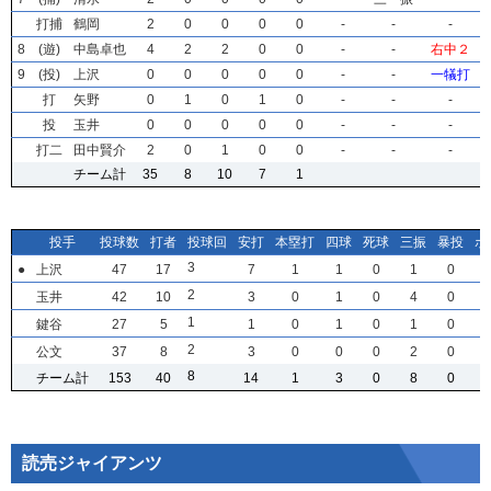
打捕
打捕
打捕
打捕
鶴岡
鶴岡
鶴岡
鶴岡
2
2
2
2
0
0
0
0
0
0
0
0
0
0
0
0
0
0
0
0
-
-
-
-
-
-
-
-
-
-
-
-
8
8
8
8
(遊)
(遊)
(遊)
(遊)
中島卓也
中島卓也
中島卓也
中島卓也
4
4
4
4
2
2
2
2
2
2
2
2
0
0
0
0
0
0
0
0
-
-
-
-
-
-
-
-
右中２
右中２
右中２
右中２
9
9
9
9
(投)
(投)
(投)
(投)
上沢
上沢
上沢
上沢
0
0
0
0
0
0
0
0
0
0
0
0
0
0
0
0
0
0
0
0
-
-
-
-
-
-
-
-
一犠打
一犠打
一犠打
一犠打
打
打
打
打
矢野
矢野
矢野
矢野
0
0
0
0
1
1
1
1
0
0
0
0
1
1
1
1
0
0
0
0
-
-
-
-
-
-
-
-
-
-
-
-
投
投
投
投
玉井
玉井
玉井
玉井
0
0
0
0
0
0
0
0
0
0
0
0
0
0
0
0
0
0
0
0
-
-
-
-
-
-
-
-
-
-
-
-
打二
打二
打二
打二
田中賢介
田中賢介
田中賢介
田中賢介
2
2
2
2
0
0
0
0
1
1
1
1
0
0
0
0
0
0
0
0
-
-
-
-
-
-
-
-
-
-
-
-
チーム計
チーム計
チーム計
チーム計
35
35
35
35
8
8
8
8
10
10
10
10
7
7
7
7
1
1
1
1
投手
投手
投手
投手
投球数
投球数
投球数
投球数
打者
打者
打者
打者
投球回
投球回
投球回
投球回
安打
安打
安打
安打
本塁打
本塁打
本塁打
本塁打
四球
四球
四球
四球
死球
死球
死球
死球
三振
三振
三振
三振
暴投
暴投
暴投
暴投
ボ
ボ
ボ
ボ
3
3
3
3
●
●
●
●
上沢
上沢
上沢
上沢
47
47
47
47
17
17
17
17
7
7
7
7
1
1
1
1
1
1
1
1
0
0
0
0
1
1
1
1
0
0
0
0
2
2
2
2
玉井
玉井
玉井
玉井
42
42
42
42
10
10
10
10
3
3
3
3
0
0
0
0
1
1
1
1
0
0
0
0
4
4
4
4
0
0
0
0
1
1
1
1
鍵谷
鍵谷
鍵谷
鍵谷
27
27
27
27
5
5
5
5
1
1
1
1
0
0
0
0
1
1
1
1
0
0
0
0
1
1
1
1
0
0
0
0
2
2
2
2
公文
公文
公文
公文
37
37
37
37
8
8
8
8
3
3
3
3
0
0
0
0
0
0
0
0
0
0
0
0
2
2
2
2
0
0
0
0
8
8
8
8
チーム計
チーム計
チーム計
チーム計
153
153
153
153
40
40
40
40
14
14
14
14
1
1
1
1
3
3
3
3
0
0
0
0
8
8
8
8
0
0
0
0
読売ジャイアンツ