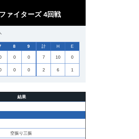
ファイターズ 4回戦
人
7
8
9
計
H
E
0
0
0
7
10
0
0
0
0
2
6
1
結果
空振り三振