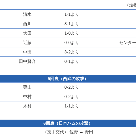
（走
清水
1-1より
西川
3-1より
大田
1-0より
近藤
0-0より
センター
中田
3-2より
田中賢介
0-1より
5回裏（西武の攻撃）
栗山
0-2より
中村
0-2より
木村
1-1より
6回表（日本ハムの攻撃）
（投手交代）
佐野
→
野田