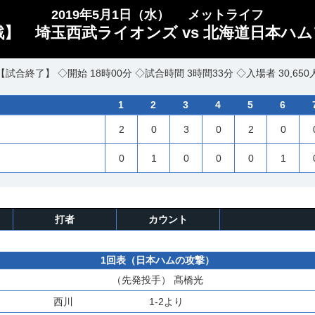
2019年5月1日（水）
メットライフ
】 埼玉西武ライオンズ vs 北海道日本ハム
【試合終了】 ◇開始 18時00分 ◇試合時間 3時間33分 ◇入場者 30,650
1
2
3
4
5
6
2
0
3
0
2
0
0
1
0
0
0
1
打者
カウント
1回表（日本ハムの攻撃）
（先発投手）
髙橋光
西川
1-2より