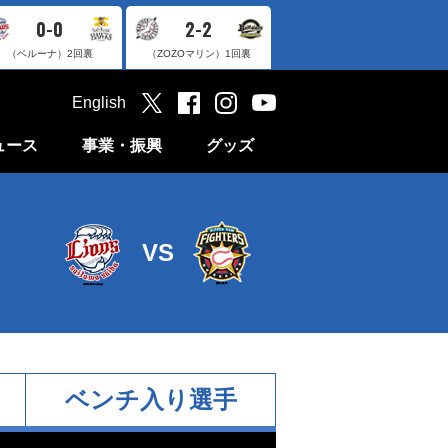
0-0
2-2
（ベルーナ）
2回裏
（ZOZOマリン）
1回裏
English
ュース
事業・振興
グッズ
VS
ベンチ入り選手