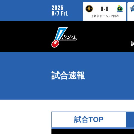
2026
0-0
8/7 Fri.
（東京ドーム）
2回表
試合速報
試合TOP