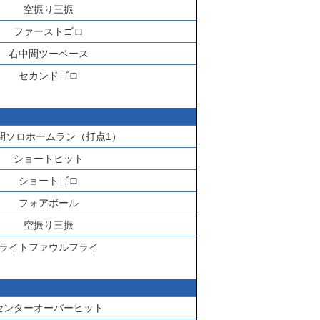
空振り三振
ファーストゴロ
右中間ツーベース
セカンドゴロ
間ソロホームラン（打点1）
ショートヒット
ショートゴロ
フォアボール
空振り三振
ライトファウルフライ
センターオーバーヒット