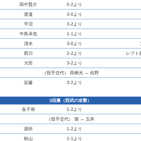
田中賢介
0-2より
渡邉
3-0より
平沼
3-2より
中島卓也
1-1より
清水
3-0より
西川
2-2より
レフト
大田
3-2より
（投手交代）
髙橋光
→
佐野
近藤
3-2より
3回裏（西武の攻撃）
金子侑
1-2より
（投手交代）
堀
→
玉井
源田
1-2より
秋山
1-1より