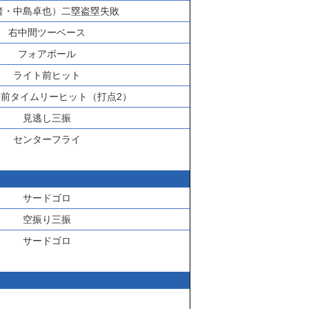
者・
中島卓也
）二塁盗塁失敗
右中間ツーベース
フォアボール
ライト前ヒット
前タイムリーヒット（打点2）
見逃し三振
センターフライ
サードゴロ
空振り三振
サードゴロ