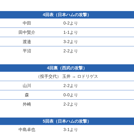
4回表（日本ハムの攻撃）
中田
0-2より
田中賢介
1-1より
渡邉
3-2より
平沼
2-2より
4回裏（西武の攻撃）
（投手交代）
玉井
→
ロドリゲス
山川
2-2より
森
0-0より
外崎
2-2より
5回表（日本ハムの攻撃）
中島卓也
3-1より