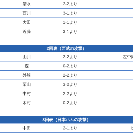
清水
2-2より
西川
3-1より
大田
1-1より
近藤
3-1より
2回裏（西武の攻撃）
山川
2-2より
左中
森
0-2より
外崎
2-2より
栗山
3-0より
中村
2-2より
木村
0-2より
3回表（日本ハムの攻撃）
中田
2-1より