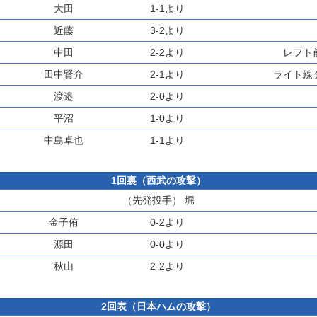
大田
1-1より
近藤
3-2より
中田
2-2より
レフト
田中賢介
2-1より
ライト線
渡邉
2-0より
平沼
1-0より
中島卓也
1-1より
1回裏（西武の攻撃）
（先発投手）
堀
金子侑
0-2より
源田
0-0より
秋山
2-2より
2回表（日本ハムの攻撃）