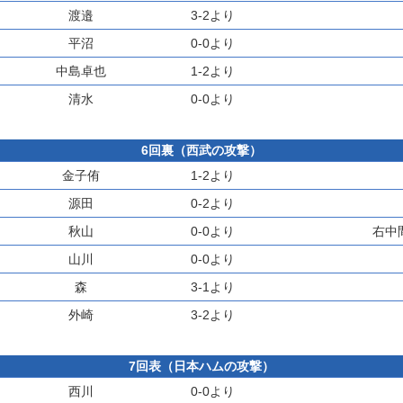
渡邉
3-2より
平沼
0-0より
中島卓也
1-2より
清水
0-0より
6回裏（西武の攻撃）
金子侑
1-2より
源田
0-2より
秋山
0-0より
右中
山川
0-0より
森
3-1より
外崎
3-2より
7回表（日本ハムの攻撃）
西川
0-0より