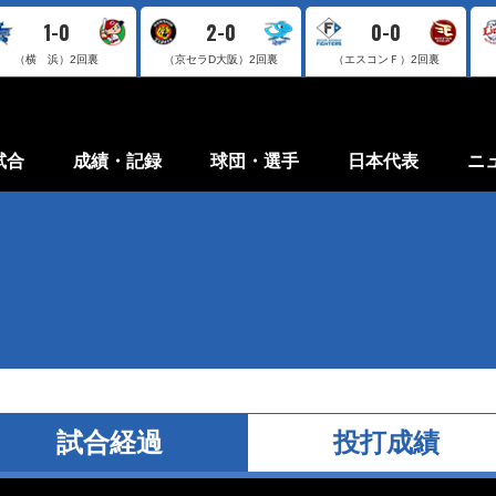
1-0
2-0
0-0
（横 浜）
2回裏
（京セラD大阪）
2回裏
（エスコンＦ）
2回裏
試合
成績・記録
球団・選手
日本代表
ニ
試合経過
投打成績