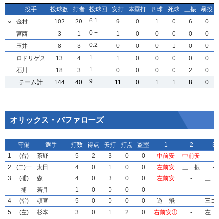
投手
投手
投手
投手
投球数
投球数
投球数
投球数
打者
打者
打者
打者
投球回
投球回
投球回
投球回
安打
安打
安打
安打
本塁打
本塁打
本塁打
本塁打
四球
四球
四球
四球
死球
死球
死球
死球
三振
三振
三振
三振
暴投
暴投
暴投
暴投
6
6
6
6
.1
.1
.1
.1
○
○
○
○
金村
金村
金村
金村
102
102
102
102
29
29
29
29
9
9
9
9
0
0
0
0
1
1
1
1
0
0
0
0
6
6
6
6
0
0
0
0
0
0
0
0
+
+
+
+
宮西
宮西
宮西
宮西
3
3
3
3
1
1
1
1
1
1
1
1
0
0
0
0
0
0
0
0
0
0
0
0
0
0
0
0
0
0
0
0
0
0
0
0
.2
.2
.2
.2
玉井
玉井
玉井
玉井
8
8
8
8
3
3
3
3
0
0
0
0
0
0
0
0
0
0
0
0
1
1
1
1
0
0
0
0
0
0
0
0
1
1
1
1
ロドリゲス
ロドリゲス
ロドリゲス
ロドリゲス
13
13
13
13
4
4
4
4
1
1
1
1
0
0
0
0
0
0
0
0
0
0
0
0
0
0
0
0
0
0
0
0
1
1
1
1
石川
石川
石川
石川
18
18
18
18
3
3
3
3
0
0
0
0
0
0
0
0
0
0
0
0
0
0
0
0
2
2
2
2
0
0
0
0
9
9
9
9
チーム計
チーム計
チーム計
チーム計
144
144
144
144
40
40
40
40
11
11
11
11
0
0
0
0
1
1
1
1
1
1
1
1
8
8
8
8
0
0
0
0
オリックス・バファローズ
守備
守備
守備
守備
選手
選手
選手
選手
打数
打数
打数
打数
得点
得点
得点
得点
安打
安打
安打
安打
打点
打点
打点
打点
盗塁
盗塁
盗塁
盗塁
1
1
1
1
2
2
2
2
3
3
3
3
1
1
1
1
(右)
(右)
(右)
(右)
茶野
茶野
茶野
茶野
5
5
5
5
2
2
2
2
3
3
3
3
0
0
0
0
0
0
0
0
中前安
中前安
中前安
中前安
中前安
中前安
中前安
中前安
-
-
-
-
2
2
2
2
(二)一
(二)一
(二)一
(二)一
太田
太田
太田
太田
4
4
4
4
0
0
0
0
1
1
1
1
0
0
0
0
0
0
0
0
左前安
左前安
左前安
左前安
三 振
三 振
三 振
三 振
-
-
-
-
3
3
3
3
(捕)
(捕)
(捕)
(捕)
森
森
森
森
4
4
4
4
0
0
0
0
3
3
3
3
0
0
0
0
0
0
0
0
左前安
左前安
左前安
左前安
-
-
-
-
三ゴ
三ゴ
三ゴ
三ゴ
捕
捕
捕
捕
若月
若月
若月
若月
1
1
1
1
0
0
0
0
0
0
0
0
0
0
0
0
0
0
0
0
-
-
-
-
-
-
-
-
-
-
-
-
4
4
4
4
(指)
(指)
(指)
(指)
頓宮
頓宮
頓宮
頓宮
5
5
5
5
0
0
0
0
0
0
0
0
0
0
0
0
0
0
0
0
遊 飛
遊 飛
遊 飛
遊 飛
-
-
-
-
三ゴ
三ゴ
三ゴ
三ゴ
5
5
5
5
(左)
(左)
(左)
(左)
杉本
杉本
杉本
杉本
3
3
3
3
0
0
0
0
1
1
1
1
2
2
2
2
0
0
0
0
右前安①
右前安①
右前安①
右前安①
-
-
-
-
左 
左 
左 
左 