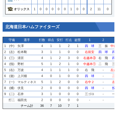
オリックス
1
0
0
0
0
0
1
0
0
2
11
0
北海道日本ハムファイターズ
守備
守備
守備
守備
選手
選手
選手
選手
打数
打数
打数
打数
得点
得点
得点
得点
安打
安打
安打
安打
打点
打点
打点
打点
盗塁
盗塁
盗塁
盗塁
1
1
1
1
2
2
2
2
1
1
1
1
(中)
(中)
(中)
(中)
矢澤
矢澤
矢澤
矢澤
4
4
4
4
1
1
1
1
1
1
1
1
2
2
2
2
1
1
1
1
四 球
四 球
四 球
四 球
三 振
三 振
三 振
三 振
中前
中前
中前
中前
2
2
2
2
(左)
(左)
(左)
(左)
松本剛
松本剛
松本剛
松本剛
3
3
3
3
1
1
1
1
1
1
1
1
0
0
0
0
0
0
0
0
右前安
右前安
右前安
右前安
四 球
四 球
四 球
四 球
四
四
四
四
3
3
3
3
(三)
(三)
(三)
(三)
清宮
清宮
清宮
清宮
4
4
4
4
1
1
1
1
2
2
2
2
3
3
3
3
0
0
0
0
右越本③
右越本③
右越本③
右越本③
右 飛
右 飛
右 飛
右 飛
四
四
四
四
4
4
4
4
(指)
(指)
(指)
(指)
野村
野村
野村
野村
5
5
5
5
1
1
1
1
2
2
2
2
1
1
1
1
0
0
0
0
中越本①
中越本①
中越本①
中越本①
二 飛
二 飛
二 飛
二 飛
三
三
三
三
5
5
5
5
(右)
(右)
(右)
(右)
万波
万波
万波
万波
4
4
4
4
1
1
1
1
1
1
1
1
1
1
1
1
0
0
0
0
右 飛
右 飛
右 飛
右 飛
-
-
-
-
左越
左越
左越
左越
6
6
6
6
(遊)
(遊)
(遊)
(遊)
上川畑
上川畑
上川畑
上川畑
4
4
4
4
0
0
0
0
1
1
1
1
0
0
0
0
0
0
0
0
四 球
四 球
四 球
四 球
-
-
-
-
二
二
二
二
7
7
7
7
(一)
(一)
(一)
(一)
マルティネス
マルティネス
マルティネス
マルティネス
5
5
5
5
1
1
1
1
2
2
2
2
0
0
0
0
0
0
0
0
右中２
右中２
右中２
右中２
-
-
-
-
左
左
左
左
8
8
8
8
(捕)
(捕)
(捕)
(捕)
伏見
伏見
伏見
伏見
2
2
2
2
0
0
0
0
0
0
0
0
0
0
0
0
0
0
0
0
四 球
四 球
四 球
四 球
-
-
-
-
投
投
投
投
9
9
9
9
(二)
(二)
(二)
(二)
石井
石井
石井
石井
3
3
3
3
1
1
1
1
0
0
0
0
0
0
0
0
0
0
0
0
三ゴロ
三ゴロ
三ゴロ
三ゴロ
-
-
-
-
一
一
一
一
打二
打二
打二
打二
福田光
福田光
福田光
福田光
2
2
2
2
0
0
0
0
0
0
0
0
0
0
0
0
0
0
0
0
-
-
-
-
-
-
-
-
チーム計
チーム計
チーム計
チーム計
36
36
36
36
7
7
7
7
10
10
10
10
7
7
7
7
1
1
1
1