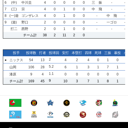
6
6
6
6
(中)
(中)
(中)
(中)
中川圭
中川圭
中川圭
中川圭
4
4
4
4
0
0
0
0
0
0
0
0
0
0
0
0
0
0
0
0
三 振
三 振
三 振
三 振
-
-
-
-
-
-
-
-
7
7
7
7
(三)
(三)
(三)
(三)
宗
宗
宗
宗
4
4
4
4
0
0
0
0
1
1
1
1
0
0
0
0
0
0
0
0
中 飛
中 飛
中 飛
中 飛
-
-
-
-
-
-
-
-
8
8
8
8
(一)遊
(一)遊
(一)遊
(一)遊
ゴンザレス
ゴンザレス
ゴンザレス
ゴンザレス
4
4
4
4
0
0
0
0
1
1
1
1
0
0
0
0
0
0
0
0
-
-
-
-
中 飛
中 飛
中 飛
中 飛
-
-
-
-
9
9
9
9
(遊)
(遊)
(遊)
(遊)
野口
野口
野口
野口
2
2
2
2
0
0
0
0
0
0
0
0
0
0
0
0
0
0
0
0
-
-
-
-
一ゴロ
一ゴロ
一ゴロ
一ゴロ
-
-
-
-
打二
打二
打二
打二
西野
西野
西野
西野
2
2
2
2
0
0
0
0
1
1
1
1
0
0
0
0
0
0
0
0
-
-
-
-
-
-
-
-
-
-
-
-
チーム計
チーム計
チーム計
チーム計
38
38
38
38
2
2
2
2
11
11
11
11
2
2
2
2
0
0
0
0
投手
投手
投手
投手
投球数
投球数
投球数
投球数
打者
打者
打者
打者
投球回
投球回
投球回
投球回
安打
安打
安打
安打
本塁打
本塁打
本塁打
本塁打
四球
四球
四球
四球
死球
死球
死球
死球
三振
三振
三振
三振
暴投
暴投
暴投
暴投
ボ
ボ
ボ
ボ
2
2
2
2
●
●
●
●
ニックス
ニックス
ニックス
ニックス
54
54
54
54
13
13
13
13
4
4
4
4
2
2
2
2
4
4
4
4
0
0
0
0
1
1
1
1
0
0
0
0
5
5
5
5
.2
.2
.2
.2
山岡
山岡
山岡
山岡
106
106
106
106
28
28
28
28
6
6
6
6
1
1
1
1
3
3
3
3
1
1
1
1
7
7
7
7
1
1
1
1
1
1
1
1
.1
.1
.1
.1
漆原
漆原
漆原
漆原
9
9
9
9
4
4
4
4
0
0
0
0
0
0
0
0
0
0
0
0
0
0
0
0
0
0
0
0
0
0
0
0
9
9
9
9
チーム計
チーム計
チーム計
チーム計
169
169
169
169
45
45
45
45
10
10
10
10
3
3
3
3
7
7
7
7
1
1
1
1
8
8
8
8
1
1
1
1