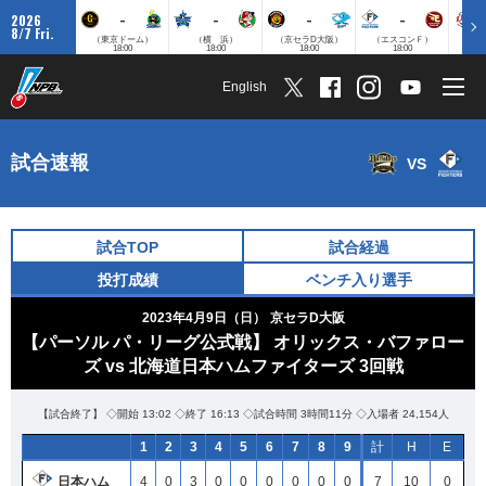
-
-
-
-
2026
8/7 Fri.
（東京ドーム）
（横 浜）
（京セラD大阪）
（エスコンＦ）
（
18:00
18:00
18:00
18:00
English
試合速報
VS
試合TOP
試合経過
投打成績
ベンチ入り選手
2023年4月9日（日）
京セラD大阪
【パーソル パ・リーグ公式戦】 オリックス・バファロー
ズ vs 北海道日本ハムファイターズ 3回戦
【試合終了】 ◇開始 13:02 ◇終了 16:13 ◇試合時間 3時間11分 ◇入場者 24,154人
1
2
3
4
5
6
7
8
9
計
H
E
日本ハム
4
0
3
0
0
0
0
0
0
7
10
0