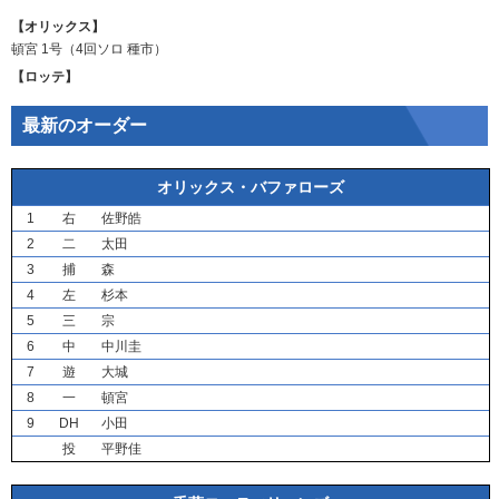
【オリックス】
頓宮
1号（4回ソロ
種市
）
【ロッテ】
最新のオーダー
オリックス・バファローズ
1
右
佐野皓
2
二
太田
3
捕
森
4
左
杉本
5
三
宗
6
中
中川圭
7
遊
大城
8
一
頓宮
9
DH
小田
投
平野佳