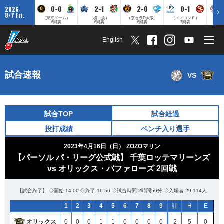
0-0
2-1
2-0
0-1
2026
8/7 Fri.
（東京ドーム）
（横 浜）
（京セラD大阪）
（エスコンＦ）
（
6回裏
6回裏
6回裏
7回表
English
試合速報
VS
試合TOP
試合経過
投打成績
ベンチ入り選手
2023年4月16日（日）
ZOZOマリン
【パーソル パ・リーグ公式戦】 千葉ロッテマリーンズ
vs オリックス・バファローズ 2回戦
【試合終了】 ◇開始 14:00 ◇終了 16:56 ◇試合時間 2時間56分 ◇入場者 29,114人
1
2
3
4
5
6
7
8
9
計
H
E
オリックス
0
0
0
1
1
0
0
0
0
2
5
0