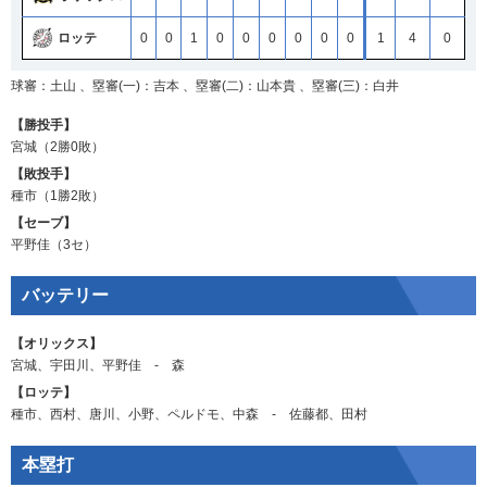
ロッテ
0
0
1
0
0
0
0
0
0
1
4
0
球審：土山 、塁審(一)：吉本 、塁審(二)：山本貴 、塁審(三)：白井
【勝投手】
宮城
（2勝0敗）
【敗投手】
種市
（1勝2敗）
【セーブ】
平野佳
（3セ）
バッテリー
【オリックス】
宮城
、
宇田川
、
平野佳
‐
森
【ロッテ】
種市
、
西村
、
唐川
、
小野
、
ペルドモ
、
中森
‐
佐藤都
、
田村
本塁打