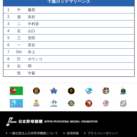
千葉ロッテマリーンズ
1
中
藤原
2
遊
友杉
3
二
中村奨
4
左
山口
5
三
安田
6
一
茶谷
7
DH
井上
8
打
ポランコ
9
右
岡
投
中森
一般社団法人日本野球機構について
採用情報
プライバシーポリシー