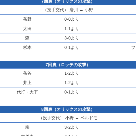
7回表（オリックスの攻撃）
（投手交代）
唐川
→
小野
茶野
0-0より
太田
1-1より
森
3-0より
杉本
0-1より
フ
7回裏（ロッテの攻撃）
茶谷
1-2より
井上
1-2より
代打・
大下
0-1より
8回表（オリックスの攻撃）
（投手交代）
小野
→
ペルドモ
宗
3-2より