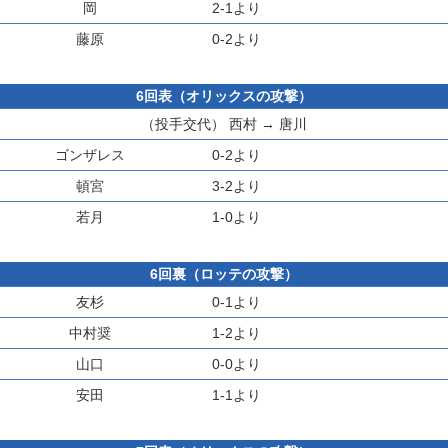
岡
2-1より
藤原
0-2より
6回表（オリックスの攻撃）
（投手交代）
西村
→
唐川
ゴンザレス
0-2より
頓宮
3-2より
若月
1-0より
6回裏（ロッテの攻撃）
友杉
0-1より
中村奨
1-2より
山口
0-0より
安田
1-1より