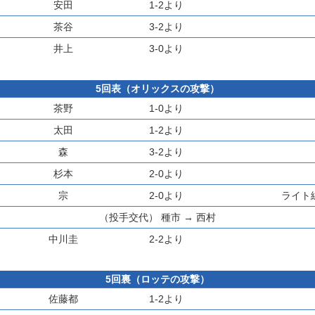
安田
1-2より
茶谷
3-2より
井上
3-0より
5回表（オリックスの攻撃）
茶野
1-0より
太田
1-2より
森
3-2より
杉本
2-0より
宗
2-0より
ライト
（投手交代）
種市
→
西村
中川圭
2-2より
5回裏（ロッテの攻撃）
佐藤都
1-2より