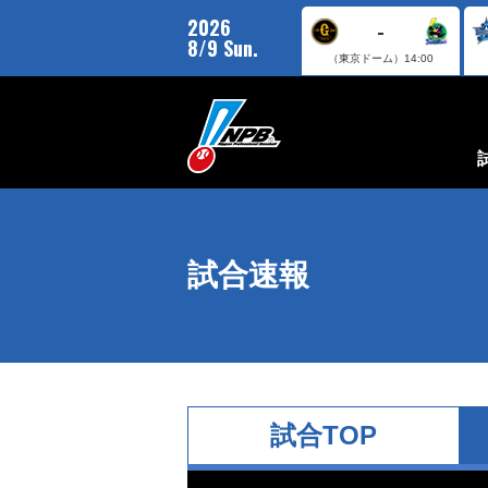
2026
-
8/9 Sun.
（東京ドーム）
14:00
試合速報
試合TOP