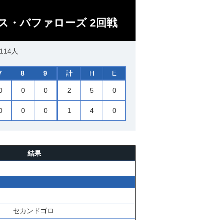
ス・バファローズ 2回戦
114人
7
8
9
計
H
E
0
0
0
2
5
0
0
0
0
1
4
0
結果
セカンドゴロ