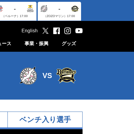
-
-
（ベルーナ）
17:00
（ZOZOマリン）
17:00
English
ュース
事業・振興
グッズ
VS
ベンチ入り選手