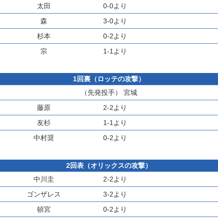
太田
0-0より
森
3-0より
杉本
0-2より
宗
1-1より
1回裏（ロッテの攻撃）
（先発投手）
宮城
藤原
2-2より
友杉
1-1より
中村奨
0-2より
2回表（オリックスの攻撃）
中川圭
2-2より
ゴンザレス
3-2より
頓宮
0-2より