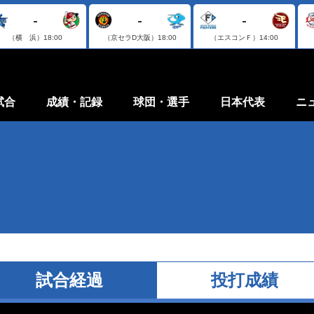
-
-
-
（横 浜）
18:00
（京セラD大阪）
18:00
（エスコンＦ）
14:00
試合
成績・記録
球団・選手
日本代表
ニ
試合経過
投打成績