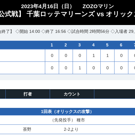
2023年4月16日（日）
ZOZOマリン
公式戦】 千葉ロッテマリーンズ vs オリック
終了】 ◇開始 14:00 ◇終了 16:56 ◇試合時間 2時間56分 ◇入場者 29,
1
2
3
4
5
6
0
0
0
1
1
0
0
0
1
0
0
0
打者
カウント
1回表（オリックスの攻撃）
（先発投手）
種市
茶野
2-2より