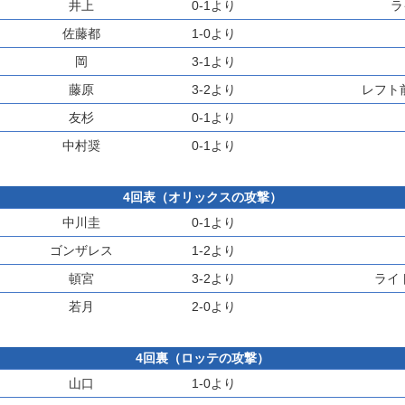
井上
0-1より
ラ
佐藤都
1-0より
岡
3-1より
藤原
3-2より
レフト
友杉
0-1より
中村奨
0-1より
4回表（オリックスの攻撃）
中川圭
0-1より
ゴンザレス
1-2より
頓宮
3-2より
ライ
若月
2-0より
4回裏（ロッテの攻撃）
山口
1-0より