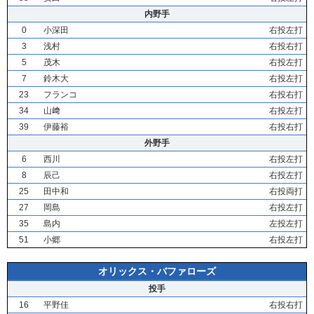
内野手
0
小深田
右投左打
3
浅村
右投右打
5
茂木
右投左打
7
鈴木大
右投左打
23
フランコ
右投右打
34
山﨑
右投左打
39
伊藤裕
右投右打
外野手
6
西川
右投左打
8
辰己
右投左打
25
田中和
右投両打
27
岡島
右投左打
35
島内
左投左打
51
小郷
右投左打
オリックス・バファローズ
投手
16
平野佳
右投右打