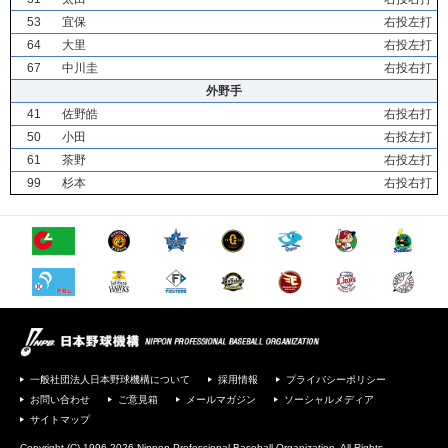
53
宜保
右投左打
64
大里
右投左打
67
中川圭
右投右打
外野手
41
佐野皓
右投右打
50
小田
右投左打
61
茶野
右投左打
99
杉本
右投右打
一般社団法人日本野球機構について
採用情報
プライバシーポリシー
お問い合わせ
ご意見箱
メールマガジン
ソーシャルメディア
サイトマップ
Copyright (C) 1996-2026 Nippon Professional Baseball Organization. All Rights