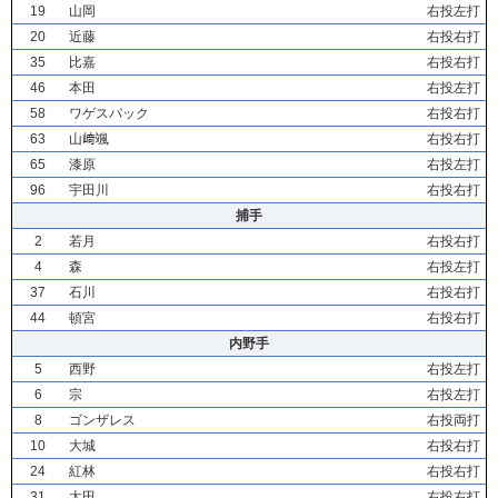
19
山岡
右投左打
20
近藤
右投右打
35
比嘉
右投右打
46
本田
右投左打
58
ワゲスパック
右投右打
63
山﨑颯
右投右打
65
漆原
右投左打
96
宇田川
右投右打
捕手
2
若月
右投右打
4
森
右投左打
37
石川
右投右打
44
頓宮
右投右打
内野手
5
西野
右投左打
6
宗
右投左打
8
ゴンザレス
右投両打
10
大城
右投右打
24
紅林
右投右打
31
太田
右投右打