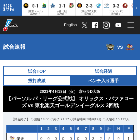
0-1
2-1
2-3
3-2
2026
8/7 Fri.
（東京ドーム）
（横 浜）
（京セラD大阪）
（エスコンＦ）
（
試合終了
試合終了
試合終了
試合終了
English
試合速報
VS
試合TOP
試合経過
投打成績
ベンチ入り選手
2023年4月18日（火）
京セラD大阪
【パーソル パ・リーグ公式戦】 オリックス・バファロー
ズ vs 東北楽天ゴールデンイーグルス 3回戦
【試合終了】 ◇開始 18:00 ◇終了 21:17 ◇試合時間 3時間17分 ◇入場者 15,173人
1
2
3
4
5
6
7
8
9
計
H
E
楽天
0
0
0
0
0
0
0
3
2
5
9
1