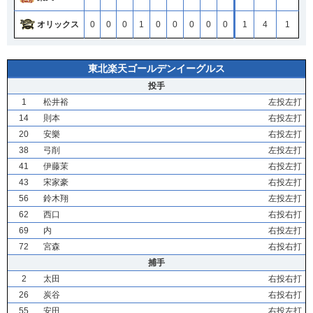
オリックス
0
0
0
1
0
0
0
0
0
1
4
1
東北楽天ゴールデンイーグルス
投手
1
松井裕
左投左打
14
則本
右投左打
20
安樂
右投左打
38
弓削
左投左打
41
伊藤茉
右投左打
43
宋家豪
右投左打
56
鈴木翔
左投左打
62
西口
右投右打
69
内
右投左打
72
宮森
右投右打
捕手
2
太田
右投右打
26
炭谷
右投右打
55
安田
右投左打