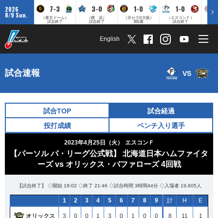
7-3
3-0
1-0
1-0
2026
8/9 Sun.
（東京ドーム）
（横 浜）
（京セラD大阪）
（エスコンＦ）
（
試合終了
試合終了
8回裏
試合終了
English
試合速報
VS
試合TOP
試合経過
投打成績
ベンチ入り選手
2023年4月25日（火）
エスコンＦ
【パーソル パ・リーグ公式戦】 北海道日本ハムファイタ
ーズ vs オリックス・バファローズ 4回戦
【試合終了】 ◇開始 18:02 ◇終了 21:46 ◇試合時間 3時間44分 ◇入場者 19,605人
1
2
3
4
5
6
7
8
9
計
H
E
オリックス
3
0
0
1
3
0
1
0
0
8
11
1