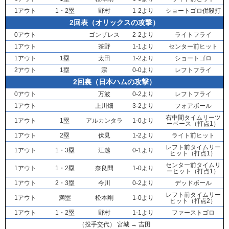
1アウト
1・2塁
野村
1-2より
ショートゴロ併殺打
2回表（オリックスの攻撃）
0アウト
ゴンザレス
2-2より
ライトフライ
1アウト
茶野
1-1より
センター前ヒット
1アウト
1塁
太田
1-2より
ショートゴロ
2アウト
1塁
宗
0-0より
レフトフライ
2回裏（日本ハムの攻撃）
0アウト
万波
0-2より
レフトフライ
1アウト
上川畑
3-2より
フォアボール
右中間タイムリーツ
1アウト
1塁
アルカンタラ
1-0より
ーベース（打点1）
1アウト
2塁
伏見
1-2より
ライト前ヒット
レフト前タイムリー
1アウト
1・3塁
江越
0-1より
ヒット（打点1）
センター前タイムリ
1アウト
1・2塁
奈良間
1-0より
ーヒット（打点1）
1アウト
2・3塁
今川
0-2より
デッドボール
レフト前タイムリー
1アウト
満塁
松本剛
1-0より
ヒット（打点2）
1アウト
1・2塁
野村
1-1より
ファーストゴロ
（投手交代）
宮城
→
吉田