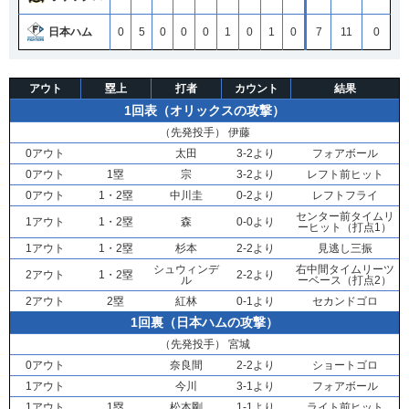
日本ハム
0
5
0
0
0
1
0
1
0
7
11
0
アウト
塁上
打者
カウント
結果
1回表（オリックスの攻撃）
（先発投手）
伊藤
0アウト
太田
3-2より
フォアボール
0アウト
1塁
宗
3-2より
レフト前ヒット
0アウト
1・2塁
中川圭
0-2より
レフトフライ
センター前タイムリ
1アウト
1・2塁
森
0-0より
ーヒット（打点1）
1アウト
1・2塁
杉本
2-2より
見逃し三振
シュウィンデ
右中間タイムリーツ
2アウト
1・2塁
2-2より
ル
ーベース（打点2）
2アウト
2塁
紅林
0-1より
セカンドゴロ
1回裏（日本ハムの攻撃）
（先発投手）
宮城
0アウト
奈良間
2-2より
ショートゴロ
1アウト
今川
3-1より
フォアボール
1アウト
1塁
松本剛
1-1より
ライト前ヒット