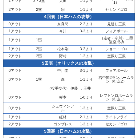
1アウト
2・3塁
太田
1-1より
1）
2アウト
2塁
宗
1-1より
セカンドゴロ
4回裏（日本ハムの攻撃）
0アウト
奈良間
2-2より
見逃し三振
1アウト
今川
3-2より
フォアボール
（走者・
今川
）二塁
1アウト
1塁
盗塁成功
1アウト
2塁
松本剛
3-2より
ショートゴロ
2アウト
2塁
野村
1-2より
空振り三振
5回表（オリックスの攻撃）
0アウト
中川圭
3-1より
フォアボール
右中間2ランホームラ
0アウト
1塁
森
1-1より
ン（打点2）
（投手交代）
伊藤
→
玉井
レフトソロホームラ
0アウト
杉本
1-0より
ン（打点1）
シュウィンデ
0アウト
1-2より
空振り三振
ル
1アウト
紅林
2-1より
ライトフライ
2アウト
ゴンザレス
1-2より
セカンドゴロ
5回裏（日本ハムの攻撃）