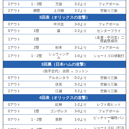
2アウト
1・3塁
万波
3-2より
フォアボール
2アウト
満塁
上川畑
3-2より
空振り三振
3回表（オリックスの攻撃）
0アウト
中川圭
3-0より
フォアボール
0アウト
1塁
森
2-2より
センターフライ
（走者・
中川圭
）二
1アウト
1塁
塁盗塁成功
1アウト
2塁
杉本
3-1より
フォアボール
シュウィンデ
1アウト
1・2塁
1-0より
ショートゴロ併殺打
ル
3回裏（日本ハムの攻撃）
（投手交代）
吉田
→
コットン
0アウト
アルカンタラ
0-2より
空振り三振
1アウト
伏見
3-2より
空振り三振
2アウト
江越
3-2より
空振り三振
4回表（オリックスの攻撃）
0アウト
紅林
1-2より
レフト前ヒット
0アウト
1塁
ゴンザレス
3-0より
フォアボール
ピッチャー犠牲バン
0アウト
1・2塁
茶野
1-0より
ト
ショートゴロ（打点