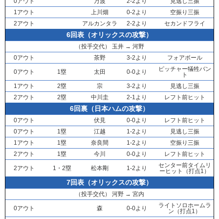
0アウト
万波
2-2より
見逃し三振
1アウト
上川畑
0-2より
空振り三振
2アウト
アルカンタラ
2-2より
セカンドフライ
6回表（オリックスの攻撃）
（投手交代）
玉井
→
河野
0アウト
茶野
3-2より
フォアボール
ピッチャー犠牲バン
0アウト
1塁
太田
0-0より
ト
1アウト
2塁
宗
3-2より
見逃し三振
2アウト
2塁
中川圭
2-1より
レフト前ヒット
6回裏（日本ハムの攻撃）
0アウト
伏見
0-0より
レフト前ヒット
0アウト
1塁
江越
1-2より
見逃し三振
1アウト
1塁
奈良間
1-2より
空振り三振
2アウト
1塁
今川
0-0より
レフト前ヒット
センター前タイムリ
2アウト
1・2塁
松本剛
1-2より
ーヒット（打点1）
7回表（オリックスの攻撃）
（投手交代）
河野
→
宮内
ライトソロホームラ
0アウト
森
0-0より
ン（打点1）