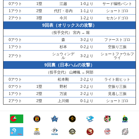
0アウト
1塁
江越
1-0より
サード犠牲バント
1アウト
2塁
代打・
谷内
1-1より
ショートゴロ
2アウト
3塁
今川
1-2より
セカンドゴロ
9回表（オリックスの攻撃）
（投手交代）
宮内
→
堀
0アウト
森
3-2より
ファーストゴロ
1アウト
杉本
0-2より
空振り三振
シュウィンデ
ショートファウルフ
2アウト
3-2より
ル
ライ
9回裏（日本ハムの攻撃）
（投手交代）
山﨑颯
→
阿部
0アウト
松本剛
2-2より
ライト前ヒット
0アウト
1塁
野村
2-2より
空振り三振
1アウト
2塁
万波
2-2より
見逃し三振
2アウト
2塁
上川畑
0-1より
ショートゴロ