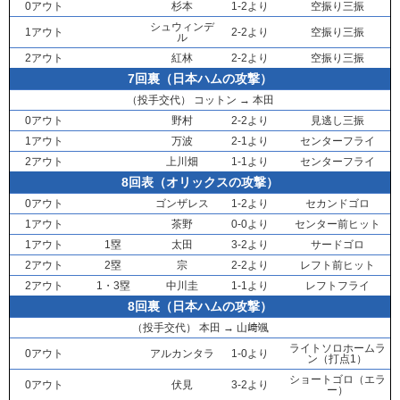
0アウト
杉本
1-2より
空振り三振
シュウィンデ
1アウト
2-2より
空振り三振
ル
2アウト
紅林
2-2より
空振り三振
7回裏（日本ハムの攻撃）
（投手交代）
コットン
→
本田
0アウト
野村
2-2より
見逃し三振
1アウト
万波
2-1より
センターフライ
2アウト
上川畑
1-1より
センターフライ
8回表（オリックスの攻撃）
0アウト
ゴンザレス
1-2より
セカンドゴロ
1アウト
茶野
0-0より
センター前ヒット
1アウト
1塁
太田
3-2より
サードゴロ
2アウト
2塁
宗
2-2より
レフト前ヒット
2アウト
1・3塁
中川圭
1-1より
レフトフライ
8回裏（日本ハムの攻撃）
（投手交代）
本田
→
山﨑颯
ライトソロホームラ
0アウト
アルカンタラ
1-0より
ン（打点1）
ショートゴロ（エラ
0アウト
伏見
3-2より
ー）