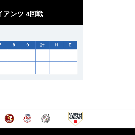
イアンツ 4回戦
7
8
9
計
H
E