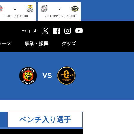
-
-
（ベルーナ）
18:00
（ZOZOマリン）
18:00
English
ュース
事業・振興
グッズ
VS
ベンチ入り選手