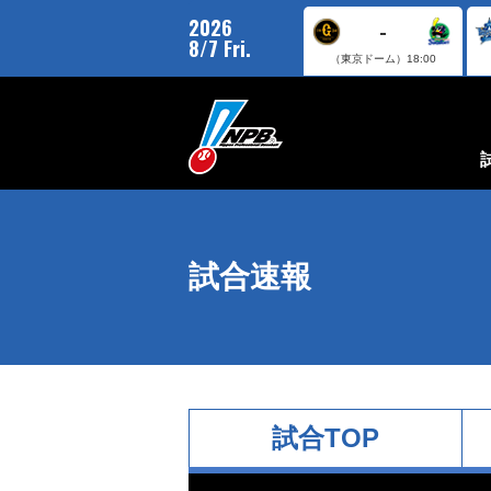
2026
-
8/7 Fri.
（東京ドーム）
18:00
試合速報
試合TOP