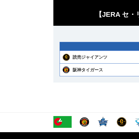
【JERA セ
読売ジャイアンツ
阪神タイガース