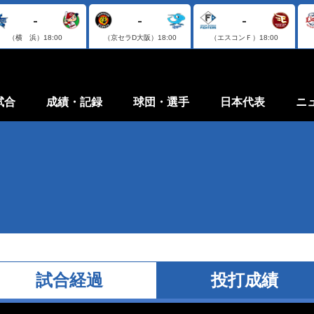
-
-
-
（横 浜）
18:00
（京セラD大阪）
18:00
（エスコンＦ）
18:00
試合
成績・記録
球団・選手
日本代表
ニ
試合経過
投打成績