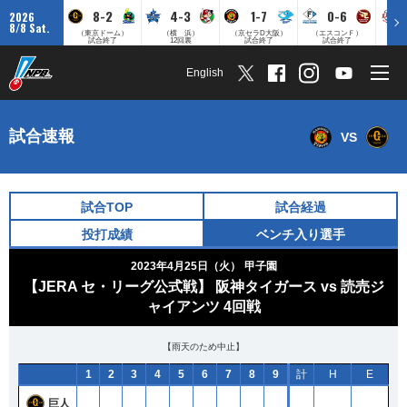
8-2
4-3
1-7
0-6
2026
8/8 Sat.
（東京ドーム）
（横 浜）
（京セラD大阪）
（エスコンＦ）
（
試合終了
12回裏
試合終了
試合終了
English
試合速報
VS
試合TOP
試合経過
投打成績
ベンチ入り選手
2023年4月25日（火）
甲子園
【JERA セ・リーグ公式戦】 阪神タイガース vs 読売ジ
ャイアンツ 4回戦
【雨天のため中止】
1
2
3
4
5
6
7
8
9
計
H
E
巨人