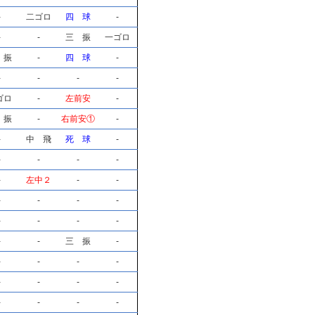
-
二ゴロ
四 球
-
-
-
三 振
一ゴロ
 振
-
四 球
-
-
-
-
-
ゴロ
-
左前安
-
 振
-
右前安①
-
-
中 飛
死 球
-
-
-
-
-
-
左中２
-
-
-
-
-
-
-
-
-
-
-
-
三 振
-
-
-
-
-
-
-
-
-
-
-
-
-