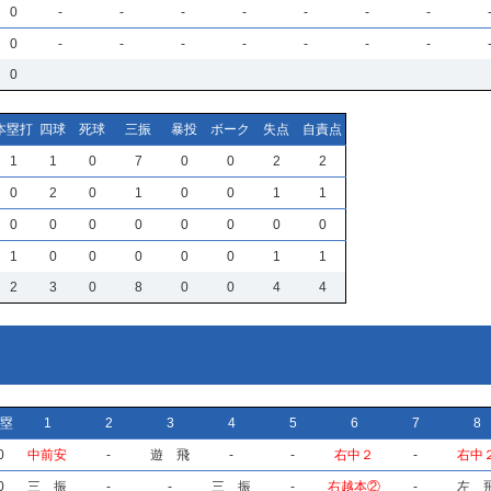
0
-
-
-
-
-
-
-
0
-
-
-
-
-
-
-
0
本塁打
四球
死球
三振
暴投
ボーク
失点
自責点
1
1
0
7
0
0
2
2
0
2
0
1
0
0
1
1
0
0
0
0
0
0
0
0
1
0
0
0
0
0
1
1
2
3
0
8
0
0
4
4
塁
1
2
3
4
5
6
7
8
0
中前安
-
遊 飛
-
-
右中２
-
右中
0
三 振
-
-
三 振
-
右越本②
-
左 