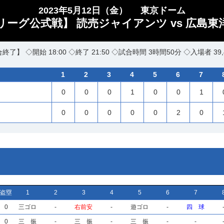
2023年5月12日（金）
東京ドーム
・リーグ公式戦】 読売ジャイアンツ vs 広島東
終了】 ◇開始 18:00 ◇終了 21:50 ◇試合時間 3時間50分 ◇入場者 39,
1
2
3
4
5
6
7
0
0
0
1
0
0
1
0
0
0
0
0
2
0
盗塁
1
2
3
4
5
6
7
0
三ゴロ
-
右前安
-
遊ゴロ
-
四 球
0
三 振
-
三 振
-
三 振
-
-