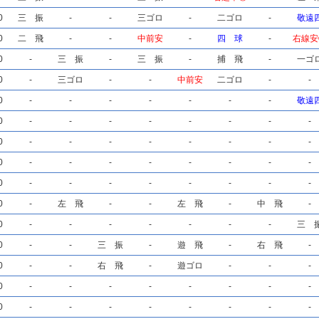
0
三 振
-
-
三ゴロ
-
二ゴロ
-
敬遠
0
二 飛
-
-
中前安
-
四 球
-
右線安
0
-
三 振
-
三 振
-
捕 飛
-
一ゴ
0
-
三ゴロ
-
-
中前安
二ゴロ
-
-
0
-
-
-
-
-
-
-
敬遠
0
-
-
-
-
-
-
-
-
0
-
-
-
-
-
-
-
-
0
-
-
-
-
-
-
-
-
0
-
-
-
-
-
-
-
-
0
-
左 飛
-
-
左 飛
-
中 飛
-
0
-
-
-
-
-
-
-
三 
0
-
-
三 振
-
遊 飛
-
右 飛
-
0
-
-
右 飛
-
遊ゴロ
-
-
-
0
-
-
-
-
-
-
-
-
0
-
-
-
-
-
-
-
-