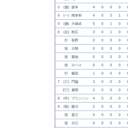
3
(遊)
坂本
4
0
0
0
4
(一)
岡本和
4
0
3
1
5
(捕)
大城卓
5
0
1
0
6
(左)
秋広
3
0
1
0
打
長野
0
0
0
0
投
大勢
0
0
0
0
投
菊地
0
0
0
0
投
ロペス
0
0
0
0
打
菊田
1
0
0
0
7
(三)
門脇
3
0
0
0
打三
廣岡
2
0
0
0
8
(中)
ブリンソン
4
0
0
0
9
(投)
横川
2
0
0
0
投
直江
0
0
0
0
投
大江
0
0
0
0