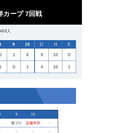
洋カープ 7回戦
469人
8
9
10
計
H
E
0
1
6
9
10
0
1
0
1
4
10
1
8
9
10
-
遊ゴロ
左越本④
-
-
-
-
-