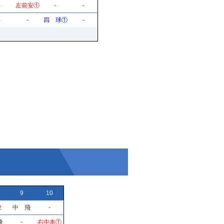
-
左前安①
-
-
-
-
四 球①
-
9
10
２
中 飛
-
飛
-
右中本①