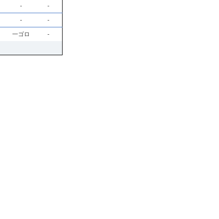
-
-
-
-
一ゴロ
-