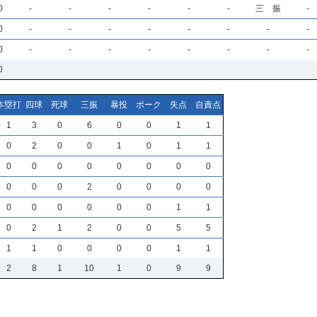
0
-
-
-
-
-
-
三 振
-
0
-
-
-
-
-
-
-
-
0
-
-
-
-
-
-
-
-
0
本塁打
四球
死球
三振
暴投
ボーク
失点
自責点
1
3
0
6
0
0
1
1
0
2
0
0
1
0
1
1
0
0
0
0
0
0
0
0
0
0
0
2
0
0
0
0
0
0
0
0
0
0
1
1
0
2
1
2
0
0
5
5
1
1
0
0
0
0
1
1
2
8
1
10
1
0
9
9