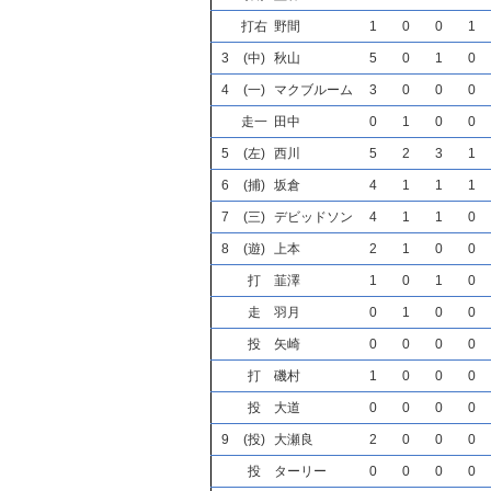
打右
野間
1
0
0
1
3
(中)
秋山
5
0
1
0
4
(一)
マクブルーム
3
0
0
0
走一
田中
0
1
0
0
5
(左)
西川
5
2
3
1
6
(捕)
坂倉
4
1
1
1
7
(三)
デビッドソン
4
1
1
0
8
(遊)
上本
2
1
0
0
打
韮澤
1
0
1
0
走
羽月
0
1
0
0
投
矢崎
0
0
0
0
打
磯村
1
0
0
0
投
大道
0
0
0
0
9
(投)
大瀬良
2
0
0
0
投
ターリー
0
0
0
0