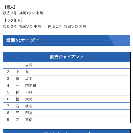
【巨人】
秋広
2号（4回3ラン
市川
）
【ヤクルト】
塩見
3号（8回ソロ
中川
）、
内山
1号（9回ソロ
大勢
）
最新のオーダー
読売ジャイアンツ
1
二
吉川
2
中
丸
3
遊
坂本
4
一
岡本和
5
捕
小林
6
投
大勢
7
右
梶谷
8
三
門脇
9
左
重信