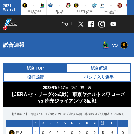
-
-
-
-
2026
8/8 Sat.
（東京ドーム）
（横 浜）
（京セラD大阪）
（エスコンＦ）
（
15:00
18:00
18:00
15:00
English
試合速報
VS
試合TOP
試合経過
投打成績
ベンチ入り選手
2023年5月17日（水）
神 宮
【JERA セ・リーグ公式戦】 東京ヤクルトスワローズ
vs 読売ジャイアンツ 8回戦
【試合終了】 ◇開始 18:01 ◇終了 21:20 ◇試合時間 3時間19分 ◇入場者 26,246人
1
2
3
4
5
6
7
8
9
計
H
E
巨人
1
0
0
3
1
0
0
0
0
5
6
0