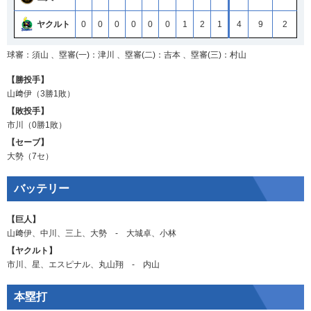
ヤクルト
0
0
0
0
0
0
1
2
1
4
9
2
球審：須山 、塁審(一)：津川 、塁審(二)：吉本 、塁審(三)：村山
【勝投手】
山﨑伊
（3勝1敗）
【敗投手】
市川
（0勝1敗）
【セーブ】
大勢
（7セ）
バッテリー
【巨人】
山﨑伊
、
中川
、
三上
、
大勢
‐
大城卓
、
小林
【ヤクルト】
市川
、
星
、
エスピナル
、
丸山翔
‐
内山
本塁打