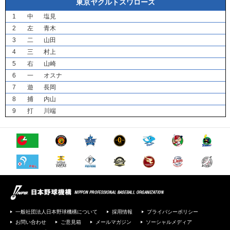
東京ヤクルトスワローズ
1
中
塩見
2
左
青木
3
二
山田
4
三
村上
5
右
山崎
6
一
オスナ
7
遊
長岡
8
捕
内山
9
打
川端
一般社団法人日本野球機構について
採用情報
プライバシーポリシー
お問い合わせ
ご意見箱
メールマガジン
ソーシャルメディア