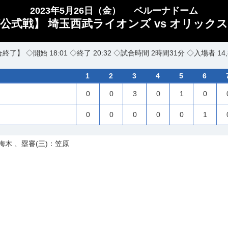
2023年5月26日（金）
ベルーナドーム
公式戦】 埼玉西武ライオンズ vs オリックス
終了】 ◇開始 18:01 ◇終了 20:32 ◇試合時間 2時間31分 ◇入場者 14,
1
2
3
4
5
6
0
0
3
0
1
0
0
0
0
0
0
1
梅木 、塁審(三)：笠原