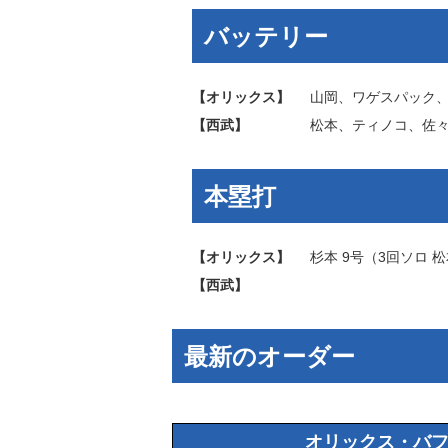
バッテリー
【オリックス】
山岡
、
ワゲスパック
【西武】
松本
、
ティノコ
、
佐
本塁打
【オリックス】
杉本
9号（3回ソロ
松
【西武】
最新のオーダー
オリックス・バ