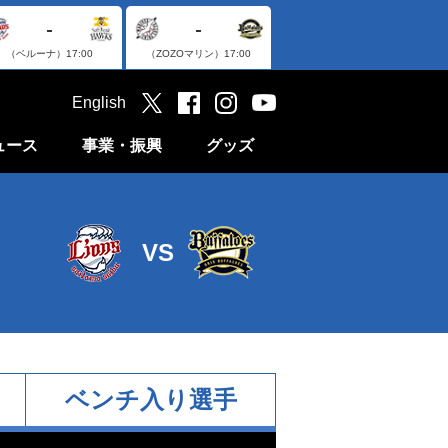
-
-
（ベルーナ）
17:00
（ZOZOマリン）
17:00
English
ュース
事業・振興
グッズ
VS
ベンチ入り選手