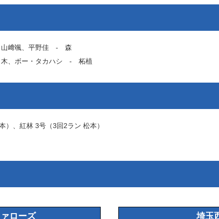
、
山﨑颯
、
平野佳
‐
森
々木
、
ボー・タカハシ
‐
柘植
本
）、
紅林
3号（3回2ラン
松本
）
ファローズ
埼玉