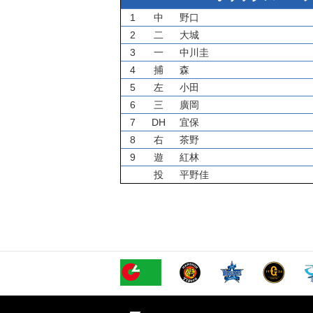
1
中
野口
2
二
大城
3
一
中川圭
4
捕
森
5
左
小田
6
三
廣岡
7
DH
宜保
8
右
茶野
9
遊
紅林
投
平野佳