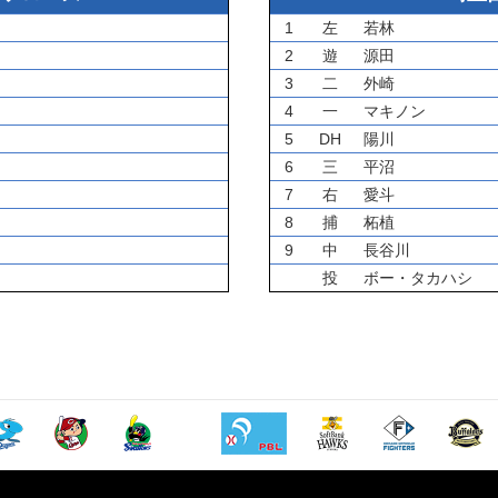
1
左
若林
2
遊
源田
3
二
外崎
4
一
マキノン
5
DH
陽川
6
三
平沼
7
右
愛斗
8
捕
柘植
9
中
長谷川
投
ボー・タカハシ