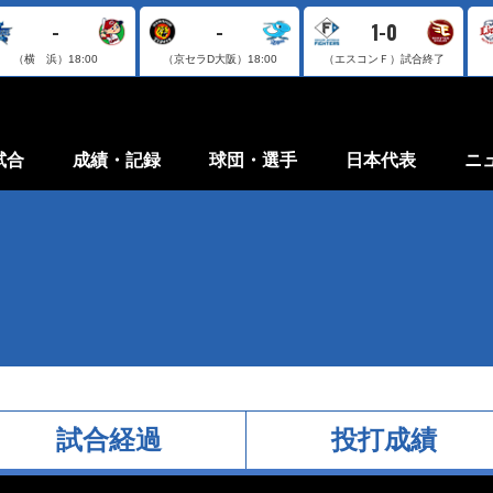
-
-
1-0
（横 浜）
18:00
（京セラD大阪）
18:00
（エスコンＦ）
試合終了
試合
成績・記録
球団・選手
日本代表
ニ
試合経過
投打成績