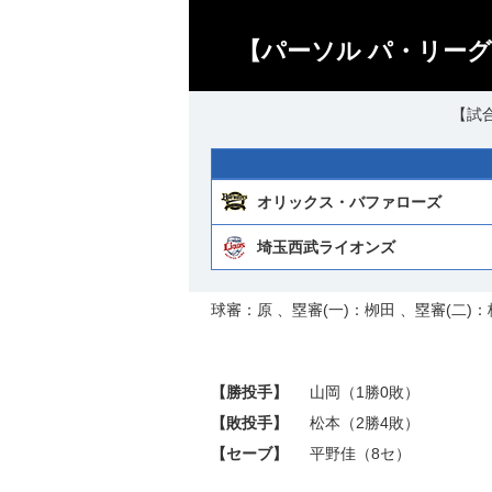
【パーソル パ・リーグ
【試合
オリックス・バファローズ
埼玉西武ライオンズ
球審：原 、塁審(一)：栁田 、塁審(二)：
【勝投手】
山岡
（1勝0敗）
【敗投手】
松本
（2勝4敗）
【セーブ】
平野佳
（8セ）