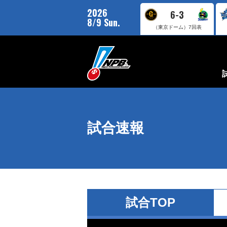
2026
6-3
8/9 Sun.
（東京ドーム）
7回表
試合速報
試合TOP