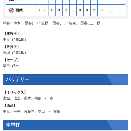
西武
0
0
0
0
2
1
0
0
x
3
11
0
球審：梅木 、塁審(一)：笠原 、塁審(二)：福家 、塁審(三)：原
【勝投手】
平良
（4勝1敗）
【敗投手】
宮城
（4勝1敗）
【セーブ】
増田
（7セ）
バッテリー
【オリックス】
宮城
、
比嘉
、
黒木
、
阿部
‐
森
【西武】
平良
、
平井
、
佐藤隼
、
増田
‐
古賀
本塁打