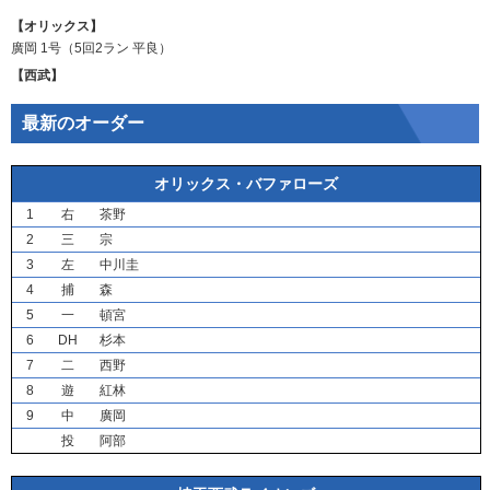
【オリックス】
廣岡
1号（5回2ラン
平良
）
【西武】
最新のオーダー
オリックス・バファローズ
1
右
茶野
2
三
宗
3
左
中川圭
4
捕
森
5
一
頓宮
6
DH
杉本
7
二
西野
8
遊
紅林
9
中
廣岡
投
阿部