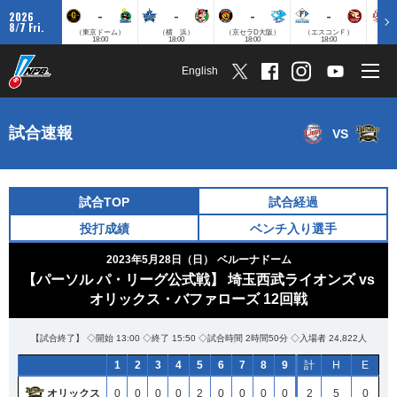
-
-
-
-
2026
8/7 Fri.
（東京ドーム）
（横 浜）
（京セラD大阪）
（エスコンＦ）
（
18:00
18:00
18:00
18:00
English
試合速報
VS
試合TOP
試合経過
投打成績
ベンチ入り選手
2023年5月28日（日）
ベルーナドーム
【パーソル パ・リーグ公式戦】 埼玉西武ライオンズ vs
オリックス・バファローズ 12回戦
【試合終了】 ◇開始 13:00 ◇終了 15:50 ◇試合時間 2時間50分 ◇入場者 24,822人
1
2
3
4
5
6
7
8
9
計
H
E
オリックス
0
0
0
0
2
0
0
0
0
2
5
0