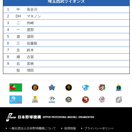
埼玉西武ライオンズ
1
中
長谷川
2
DH
マキノン
3
二
外崎
4
一
渡部
5
遊
源田
6
三
佐藤龍
7
左
鈴木
8
捕
古賀
9
右
若林
投
増田
一般社団法人日本野球機構について
採用情報
プライバシーポリシー