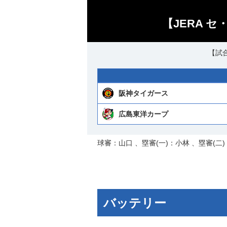
【JERA 
【試合
阪神タイガース
広島東洋カープ
球審：山口 、塁審(一)：小林 、塁審(二)
バッテリー