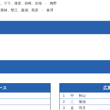
敷
、
ゲラ
、
漆原
、
岩崎
、
浜地
‐
梅野
、
栗林
、
塹江
、
森浦
、
黒原
‐
會澤
ース
広
1
中
秋山
2
二
菊池
3
走
羽月