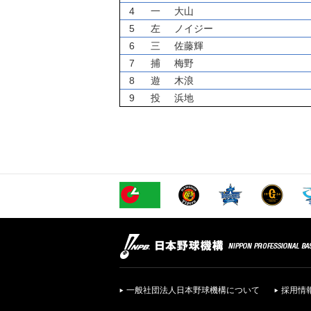
4
一
大山
5
左
ノイジー
6
三
佐藤輝
7
捕
梅野
8
遊
木浪
9
投
浜地
一般社団法人日本野球機構について
採用情