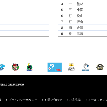
4
一
堂林
5
三
小園
6
打
松山
7
打
坂倉
8
捕
會澤
9
投
黒原
報
プライバシーポリシー
お問い合わせ
ご意見箱
メールマガジ