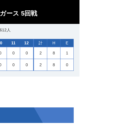
ガース 5回戦
612人
0
11
12
計
H
E
0
0
0
2
8
1
0
0
0
2
8
0