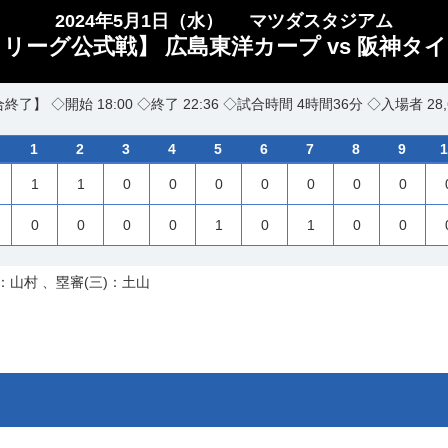
2024年5月1日（水）
マツダスタジアム
セ・リーグ公式戦】 広島東洋カープ vs 阪神タイ
終了】 ◇開始 18:00 ◇終了 22:36 ◇試合時間 4時間36分 ◇入場者 28,
1
2
3
4
5
6
7
8
9
1
1
1
0
0
0
0
0
0
0
0
0
0
0
1
0
1
0
0
：山村 、塁審(三)：土山