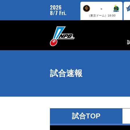
2026
-
8/7 Fri.
（東京ドーム）
18:00
試合速報
試合TOP