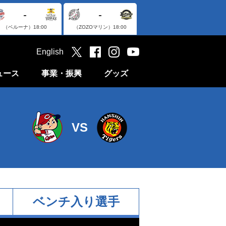
-
-
（ベルーナ）
18:00
（ZOZOマリン）
18:00
English
ュース
事業・振興
グッズ
VS
ベンチ入り選手