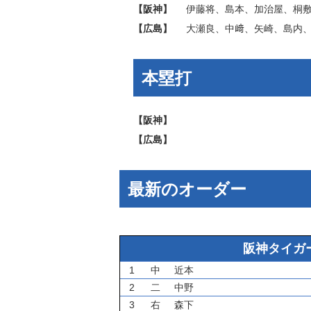
【阪神】
伊藤将
、
島本
、
加治屋
、
桐
【広島】
大瀬良
、
中﨑
、
矢崎
、
島内
本塁打
【阪神】
【広島】
最新のオーダー
阪神タイガ
1
中
近本
2
二
中野
3
右
森下