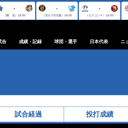
-
-
-
（横 浜）
18:00
（京セラD大阪）
18:00
（エスコンＦ）
18:00
試合
成績・記録
球団・選手
日本代表
ニ
試合経過
投打成績