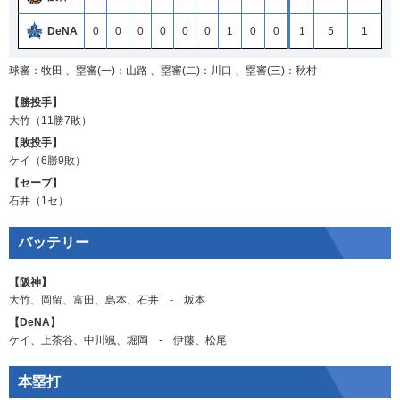
DeNA
0
0
0
0
0
0
1
0
0
1
5
1
球審：牧田 、塁審(一)：山路 、塁審(二)：川口 、塁審(三)：秋村
【勝投手】
大竹
（11勝7敗）
【敗投手】
ケイ
（6勝9敗）
【セーブ】
石井
（1セ）
バッテリー
【阪神】
大竹
、
岡留
、
富田
、
島本
、
石井
‐
坂本
【DeNA】
ケイ
、
上茶谷
、
中川颯
、
堀岡
‐
伊藤
、
松尾
本塁打