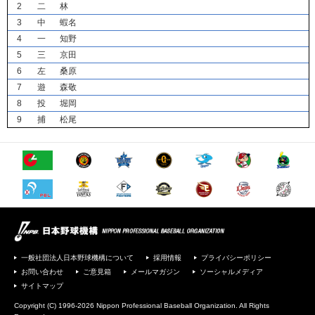
2
二
林
3
中
蝦名
4
一
知野
5
三
京田
6
左
桑原
7
遊
森敬
8
投
堀岡
9
捕
松尾
一般社団法人日本野球機構について
採用情報
プライバシーポリシー
お問い合わせ
ご意見箱
メールマガジン
ソーシャルメディア
サイトマップ
Copyright (C) 1996-2026 Nippon Professional Baseball Organization. All Rights