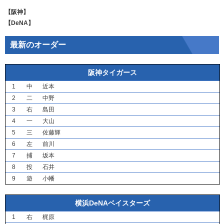
【阪神】
【DeNA】
最新のオーダー
阪神タイガース
1
中
近本
2
二
中野
3
右
島田
4
一
大山
5
三
佐藤輝
6
左
前川
7
捕
坂本
8
投
石井
9
遊
小幡
横浜DeNAベイスターズ
1
右
梶原