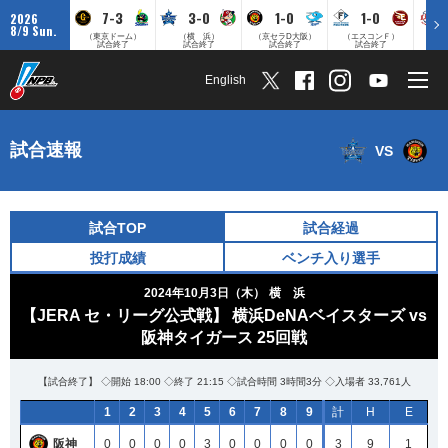
7-3
3-0
1-0
1-0
2026
8/9 Sun.
（東京ドーム）
（横 浜）
（京セラD大阪）
（エスコンＦ）
（
試合終了
試合終了
試合終了
試合終了
English
試合速報
VS
試合TOP
試合経過
投打成績
ベンチ入り選手
2024年10月3日（木）
横 浜
【JERA セ・リーグ公式戦】 横浜DeNAベイスターズ vs
阪神タイガース 25回戦
【試合終了】 ◇開始 18:00 ◇終了 21:15 ◇試合時間 3時間3分 ◇入場者 33,761人
1
2
3
4
5
6
7
8
9
計
H
E
阪神
0
0
0
0
3
0
0
0
0
3
9
1