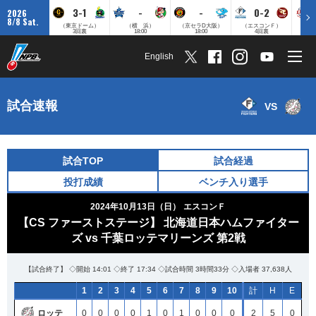
3-1
-
-
0-2
2026
8/8 Sat.
（東京ドーム）
（横 浜）
（京セラD大阪）
（エスコンＦ）
（
3回裏
18:00
18:00
4回裏
English
試合速報
VS
試合TOP
試合経過
投打成績
ベンチ入り選手
2024年10月13日（日）
エスコンＦ
【CS ファーストステージ】 北海道日本ハムファイター
ズ vs 千葉ロッテマリーンズ 第2戦
【試合終了】 ◇開始 14:01 ◇終了 17:34 ◇試合時間 3時間33分 ◇入場者 37,638人
1
2
3
4
5
6
7
8
9
10
計
H
E
ロッテ
0
0
0
0
1
0
1
0
0
0
2
5
0