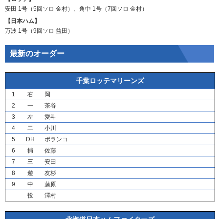
安田
1号（5回ソロ
金村
）、
角中
1号（7回ソロ
金村
）
【日本ハム】
万波
1号（9回ソロ
益田
）
最新のオーダー
千葉ロッテマリーンズ
1
右
岡
2
一
茶谷
3
左
愛斗
4
二
小川
5
DH
ポランコ
6
捕
佐藤
7
三
安田
8
遊
友杉
9
中
藤原
投
澤村