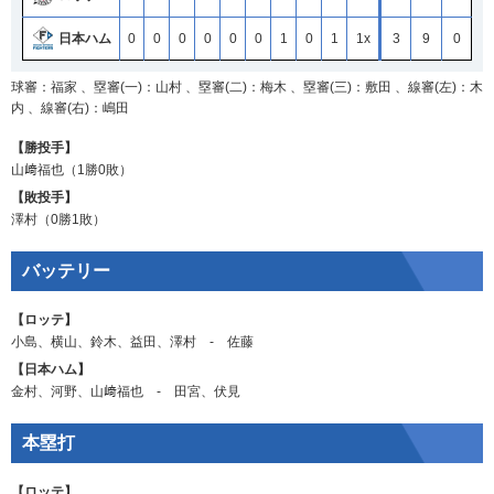
日本ハム
0
0
0
0
0
0
1
0
1
1x
3
9
0
球審：福家 、塁審(一)：山村 、塁審(二)：梅木 、塁審(三)：敷田 、線審(左)：木
内 、線審(右)：嶋田
【勝投手】
山﨑福也
（1勝0敗）
【敗投手】
澤村
（0勝1敗）
バッテリー
【ロッテ】
小島
、
横山
、
鈴木
、
益田
、
澤村
‐
佐藤
【日本ハム】
金村
、
河野
、
山﨑福也
‐
田宮
、
伏見
本塁打
【ロッテ】