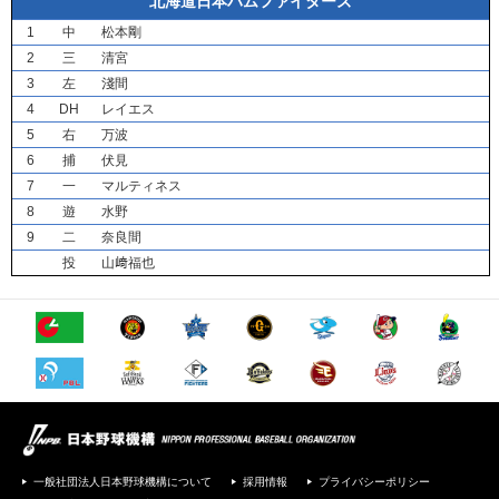
北海道日本ハムファイターズ
1
中
松本剛
2
三
清宮
3
左
淺間
4
DH
レイエス
5
右
万波
6
捕
伏見
7
一
マルティネス
8
遊
水野
9
二
奈良間
投
山﨑福也
一般社団法人日本野球機構について
採用情報
プライバシーポリシー