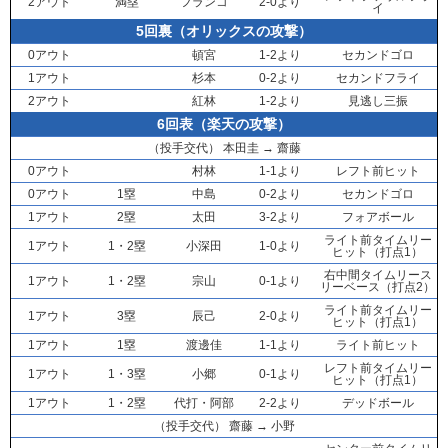
2アウト
満塁
フランコ
2-0より
イ
5回裏（オリックスの攻撃）
0アウト
頓宮
1-2より
セカンドゴロ
1アウト
杉本
0-2より
セカンドフライ
2アウト
紅林
1-2より
見逃し三振
6回表（楽天の攻撃）
（投手交代）
本田圭
→
齋藤
0アウト
村林
1-1より
レフト前ヒット
0アウト
1塁
中島
0-2より
セカンドゴロ
1アウト
2塁
太田
3-2より
フォアボール
ライト前タイムリー
1アウト
1・2塁
小深田
1-0より
ヒット（打点1）
右中間タイムリース
1アウト
1・2塁
宗山
0-1より
リーベース（打点2）
ライト前タイムリー
1アウト
3塁
辰己
2-0より
ヒット（打点1）
1アウト
1塁
渡邊佳
1-1より
ライト前ヒット
レフト前タイムリー
1アウト
1・3塁
小郷
0-1より
ヒット（打点1）
1アウト
1・2塁
代打・
阿部
2-2より
デッドボール
（投手交代）
齋藤
→
小野