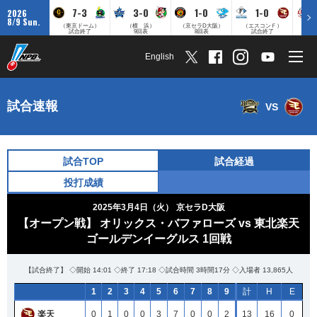
7-3
3-0
1-0
1-0
2026
8/9 Sun.
（東京ドーム）
（横 浜）
（京セラD大阪）
（エスコンＦ）
（
試合終了
9回表
8回表
試合終了
English
試合速報
VS
試合TOP
試合経過
投打成績
2025年3月4日（火）
京セラD大阪
【オープン戦】 オリックス・バファローズ vs 東北楽天
ゴールデンイーグルス 1回戦
【試合終了】 ◇開始 14:01 ◇終了 17:18 ◇試合時間 3時間17分 ◇入場者 13,865人
1
2
3
4
5
6
7
8
9
計
H
E
楽天
0
1
0
0
3
7
0
0
2
13
16
0