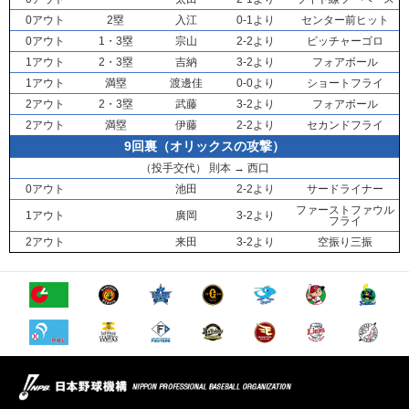
0アウト
2塁
入江
0-1より
センター前ヒット
0アウト
1・3塁
宗山
2-2より
ピッチャーゴロ
1アウト
2・3塁
吉納
3-2より
フォアボール
1アウト
満塁
渡邊佳
0-0より
ショートフライ
2アウト
2・3塁
武藤
3-2より
フォアボール
2アウト
満塁
伊藤
2-2より
セカンドフライ
9回裏（オリックスの攻撃）
（投手交代）
則本
→
西口
0アウト
池田
2-2より
サードライナー
ファーストファウル
1アウト
廣岡
3-2より
フライ
2アウト
来田
3-2より
空振り三振