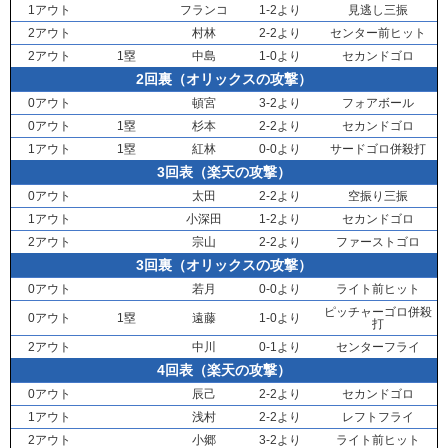
1アウト
フランコ
1-2より
見逃し三振
2アウト
村林
2-2より
センター前ヒット
2アウト
1塁
中島
1-0より
セカンドゴロ
2回裏（オリックスの攻撃）
0アウト
頓宮
3-2より
フォアボール
0アウト
1塁
杉本
2-2より
セカンドゴロ
1アウト
1塁
紅林
0-0より
サードゴロ併殺打
3回表（楽天の攻撃）
0アウト
太田
2-2より
空振り三振
1アウト
小深田
1-2より
セカンドゴロ
2アウト
宗山
2-2より
ファーストゴロ
3回裏（オリックスの攻撃）
0アウト
若月
0-0より
ライト前ヒット
ピッチャーゴロ併殺
0アウト
1塁
遠藤
1-0より
打
2アウト
中川
0-1より
センターフライ
4回表（楽天の攻撃）
0アウト
辰己
2-2より
セカンドゴロ
1アウト
浅村
2-2より
レフトフライ
2アウト
小郷
3-2より
ライト前ヒット