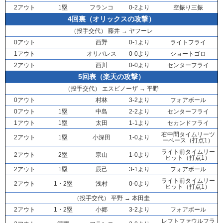
2アウト
1塁
フランコ
0-2より
空振り三振
4回裏（オリックスの攻撃）
（投手交代）
藤井
→
ヤフーレ
0アウト
西野
0-1より
ライトフライ
1アウト
オリバレス
0-0より
ショートゴロ
2アウト
西川
0-0より
センターフライ
5回表（楽天の攻撃）
（投手交代）
エスピノーザ
→
平野
0アウト
村林
3-2より
フォアボール
0アウト
1塁
中島
2-2より
センターフライ
1アウト
1塁
太田
1-1より
セカンドフライ
右中間タイムリーツ
2アウト
1塁
小深田
1-0より
ーベース（打点1）
ライト前タイムリー
2アウト
2塁
宗山
1-0より
ヒット（打点1）
2アウト
1塁
辰己
3-1より
フォアボール
ライト前タイムリー
2アウト
1・2塁
浅村
0-0より
ヒット（打点1）
（投手交代）
平野
→
本田圭
2アウト
1・2塁
小郷
3-2より
フォアボール
レフトファウルフラ