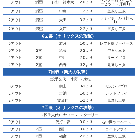
センター前タイムリ
1アウト
満塁
代打・
鈴木大
2-0より
ーヒット（打点1）
1アウト
満塁
中島
1-2より
空振り三振
フォアボール（打点
2アウト
満塁
太田
3-2より
1）
2アウト
満塁
入江
2-2より
空振り三振
6回裏（オリックスの攻撃）
0アウト
若月
1-0より
レフト線ツーベース
0アウト
2塁
遠藤
0-2より
空振り三振
1アウト
2塁
中川
2-0より
サードゴロ
2アウト
2塁
西野
0-2より
見逃し三振
7回表（楽天の攻撃）
（投手交代）
小野
→
東松
0アウト
宗山
3-2より
セカンドゴロ
1アウト
吉納
1-0より
レフトフライ
2アウト
渡邊佳
1-2より
見逃し三振
7回裏（オリックスの攻撃）
（投手交代）
ヤフーレ
→
ターリー
0アウト
代打・
森
0-0より
右中間ツーベース
0アウト
2塁
西川
0-0より
ライトフライ
1アウト
3塁
頓宮
2-2より
空振り三振