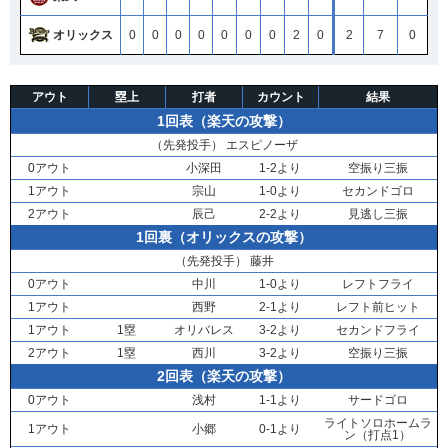
オリックス
0
0
0
0
0
0
0
2
0
2
7
0
アウト
塁上
打者
カウント
結果
1回表（楽天の攻撃）
（先発投手）
エスピノーザ
0アウト
小深田
1-2より
空振り三振
1アウト
宗山
1-0より
セカンドゴロ
2アウト
辰己
2-2より
見逃し三振
1回裏（オリックスの攻撃）
（先発投手）
藤井
0アウト
中川
1-0より
レフトフライ
1アウト
西野
2-1より
レフト前ヒット
1アウト
1塁
オリバレス
3-2より
セカンドフライ
2アウト
1塁
西川
3-2より
空振り三振
2回表（楽天の攻撃）
0アウト
浅村
1-1より
サードゴロ
ライトソロホームラ
1アウト
小郷
0-1より
ン（打点1）