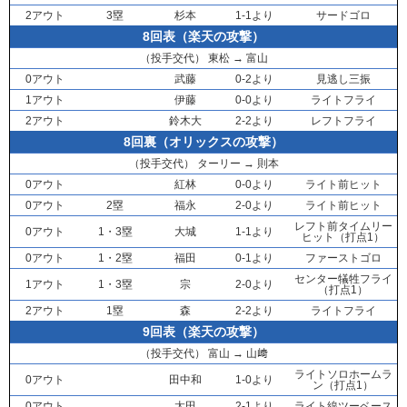
2アウト
3塁
杉本
1-1より
サードゴロ
8回表（楽天の攻撃）
（投手交代）
東松
→
富山
0アウト
武藤
0-2より
見逃し三振
1アウト
伊藤
0-0より
ライトフライ
2アウト
鈴木大
2-2より
レフトフライ
8回裏（オリックスの攻撃）
（投手交代）
ターリー
→
則本
0アウト
紅林
0-0より
ライト前ヒット
0アウト
2塁
福永
2-0より
ライト前ヒット
レフト前タイムリー
0アウト
1・3塁
大城
1-1より
ヒット（打点1）
0アウト
1・2塁
福田
0-1より
ファーストゴロ
センター犠牲フライ
1アウト
1・3塁
宗
2-0より
（打点1）
2アウト
1塁
森
2-2より
ライトフライ
9回表（楽天の攻撃）
（投手交代）
富山
→
山﨑
ライトソロホームラ
0アウト
田中和
1-0より
ン（打点1）
0アウト
太田
2-1より
ライト線ツーベース