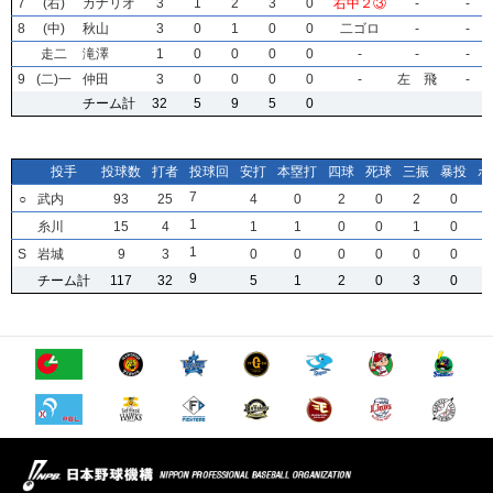
7
7
7
7
(右)
(右)
(右)
(右)
カナリオ
カナリオ
カナリオ
カナリオ
3
3
3
3
1
1
1
1
2
2
2
2
3
3
3
3
0
0
0
0
右中２③
右中２③
右中２③
右中２③
-
-
-
-
-
-
-
-
8
8
8
8
(中)
(中)
(中)
(中)
秋山
秋山
秋山
秋山
3
3
3
3
0
0
0
0
1
1
1
1
0
0
0
0
0
0
0
0
二ゴロ
二ゴロ
二ゴロ
二ゴロ
-
-
-
-
-
-
-
-
走二
走二
走二
走二
滝澤
滝澤
滝澤
滝澤
1
1
1
1
0
0
0
0
0
0
0
0
0
0
0
0
0
0
0
0
-
-
-
-
-
-
-
-
-
-
-
-
9
9
9
9
(二)一
(二)一
(二)一
(二)一
仲田
仲田
仲田
仲田
3
3
3
3
0
0
0
0
0
0
0
0
0
0
0
0
0
0
0
0
-
-
-
-
左 飛
左 飛
左 飛
左 飛
-
-
-
-
チーム計
チーム計
チーム計
チーム計
32
32
32
32
5
5
5
5
9
9
9
9
5
5
5
5
0
0
0
0
投手
投手
投手
投手
投球数
投球数
投球数
投球数
打者
打者
打者
打者
投球回
投球回
投球回
投球回
安打
安打
安打
安打
本塁打
本塁打
本塁打
本塁打
四球
四球
四球
四球
死球
死球
死球
死球
三振
三振
三振
三振
暴投
暴投
暴投
暴投
ボ
ボ
ボ
ボ
7
7
7
7
○
○
○
○
武内
武内
武内
武内
93
93
93
93
25
25
25
25
4
4
4
4
0
0
0
0
2
2
2
2
0
0
0
0
2
2
2
2
0
0
0
0
1
1
1
1
糸川
糸川
糸川
糸川
15
15
15
15
4
4
4
4
1
1
1
1
1
1
1
1
0
0
0
0
0
0
0
0
1
1
1
1
0
0
0
0
1
1
1
1
S
S
S
S
岩城
岩城
岩城
岩城
9
9
9
9
3
3
3
3
0
0
0
0
0
0
0
0
0
0
0
0
0
0
0
0
0
0
0
0
0
0
0
0
9
9
9
9
チーム計
チーム計
チーム計
チーム計
117
117
117
117
32
32
32
32
5
5
5
5
1
1
1
1
2
2
2
2
0
0
0
0
3
3
3
3
0
0
0
0