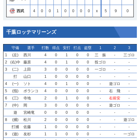
西武
4
0
0
1
0
0
0
0
x
5
9
0
千葉ロッテマリーンズ
守備
守備
守備
守備
選手
選手
選手
選手
打数
打数
打数
打数
得点
得点
得点
得点
安打
安打
安打
安打
打点
打点
打点
打点
盗塁
盗塁
盗塁
盗塁
1
1
1
1
2
2
2
2
3
3
3
3
1
1
1
1
(左)
(左)
(左)
(左)
西川
西川
西川
西川
4
4
4
4
0
0
0
0
1
1
1
1
0
0
0
0
0
0
0
0
三 振
三 振
三 振
三 振
-
-
-
-
三ゴロ
三ゴロ
三ゴロ
三ゴロ
2
2
2
2
(右)中
(右)中
(右)中
(右)中
藤原
藤原
藤原
藤原
4
4
4
4
0
0
0
0
1
1
1
1
0
0
0
0
0
0
0
0
投ゴロ
投ゴロ
投ゴロ
投ゴロ
-
-
-
-
-
-
-
-
3
3
3
3
(二)
(二)
(二)
(二)
上田
上田
上田
上田
3
3
3
3
0
0
0
0
0
0
0
0
0
0
0
0
0
0
0
0
一ゴロ
一ゴロ
一ゴロ
一ゴロ
-
-
-
-
-
-
-
-
打
打
打
打
山口
山口
山口
山口
1
1
1
1
0
0
0
0
0
0
0
0
0
0
0
0
0
0
0
0
-
-
-
-
-
-
-
-
-
-
-
-
4
4
4
4
(一)
(一)
(一)
(一)
ソト
ソト
ソト
ソト
4
4
4
4
0
0
0
0
1
1
1
1
0
0
0
0
0
0
0
0
-
-
-
-
遊ゴロ
遊ゴロ
遊ゴロ
遊ゴロ
-
-
-
-
5
5
5
5
(指)
(指)
(指)
(指)
ポランコ
ポランコ
ポランコ
ポランコ
4
4
4
4
0
0
0
0
0
0
0
0
0
0
0
0
0
0
0
0
-
-
-
-
右 飛
右 飛
右 飛
右 飛
-
-
-
-
6
6
6
6
(三)
(三)
(三)
(三)
寺地
寺地
寺地
寺地
2
2
2
2
0
0
0
0
1
1
1
1
0
0
0
0
0
0
0
0
-
-
-
-
右前安
右前安
右前安
右前安
-
-
-
-
7
7
7
7
(中)
(中)
(中)
(中)
岡
岡
岡
岡
3
3
3
3
0
0
0
0
0
0
0
0
0
0
0
0
0
0
0
0
-
-
-
-
遊ゴロ
遊ゴロ
遊ゴロ
遊ゴロ
-
-
-
-
遊
遊
遊
遊
宮崎竜
宮崎竜
宮崎竜
宮崎竜
0
0
0
0
0
0
0
0
0
0
0
0
0
0
0
0
0
0
0
0
-
-
-
-
-
-
-
-
-
-
-
-
8
8
8
8
(捕)
(捕)
(捕)
(捕)
松川
松川
松川
松川
2
2
2
2
0
0
0
0
0
0
0
0
0
0
0
0
0
0
0
0
-
-
-
-
-
-
-
-
遊ゴロ
遊ゴロ
遊ゴロ
遊ゴロ
打捕
打捕
打捕
打捕
佐藤
佐藤
佐藤
佐藤
1
1
1
1
0
0
0
0
0
0
0
0
0
0
0
0
0
0
0
0
-
-
-
-
-
-
-
-
-
-
-
-
9
9
9
9
(遊)
(遊)
(遊)
(遊)
友杉
友杉
友杉
友杉
1
1
1
1
1
1
1
1
0
0
0
0
0
0
0
0
0
0
0
0
-
-
-
-
-
-
-
-
一ゴロ
一ゴロ
一ゴロ
一ゴロ