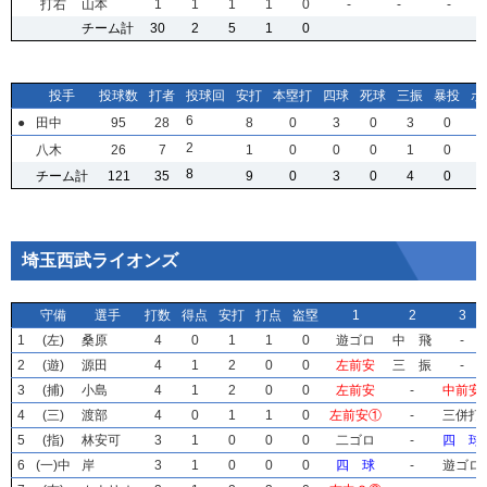
打右
打右
打右
打右
山本
山本
山本
山本
1
1
1
1
1
1
1
1
1
1
1
1
1
1
1
1
0
0
0
0
-
-
-
-
-
-
-
-
-
-
-
-
チーム計
チーム計
チーム計
チーム計
30
30
30
30
2
2
2
2
5
5
5
5
1
1
1
1
0
0
0
0
投手
投手
投手
投手
投球数
投球数
投球数
投球数
打者
打者
打者
打者
投球回
投球回
投球回
投球回
安打
安打
安打
安打
本塁打
本塁打
本塁打
本塁打
四球
四球
四球
四球
死球
死球
死球
死球
三振
三振
三振
三振
暴投
暴投
暴投
暴投
ボ
ボ
ボ
ボ
6
6
6
6
●
●
●
●
田中
田中
田中
田中
95
95
95
95
28
28
28
28
8
8
8
8
0
0
0
0
3
3
3
3
0
0
0
0
3
3
3
3
0
0
0
0
2
2
2
2
八木
八木
八木
八木
26
26
26
26
7
7
7
7
1
1
1
1
0
0
0
0
0
0
0
0
0
0
0
0
1
1
1
1
0
0
0
0
8
8
8
8
チーム計
チーム計
チーム計
チーム計
121
121
121
121
35
35
35
35
9
9
9
9
0
0
0
0
3
3
3
3
0
0
0
0
4
4
4
4
0
0
0
0
埼玉西武ライオンズ
守備
守備
守備
守備
選手
選手
選手
選手
打数
打数
打数
打数
得点
得点
得点
得点
安打
安打
安打
安打
打点
打点
打点
打点
盗塁
盗塁
盗塁
盗塁
1
1
1
1
2
2
2
2
3
3
3
3
1
1
1
1
(左)
(左)
(左)
(左)
桑原
桑原
桑原
桑原
4
4
4
4
0
0
0
0
1
1
1
1
1
1
1
1
0
0
0
0
遊ゴロ
遊ゴロ
遊ゴロ
遊ゴロ
中 飛
中 飛
中 飛
中 飛
-
-
-
-
2
2
2
2
(遊)
(遊)
(遊)
(遊)
源田
源田
源田
源田
4
4
4
4
1
1
1
1
2
2
2
2
0
0
0
0
0
0
0
0
左前安
左前安
左前安
左前安
三 振
三 振
三 振
三 振
-
-
-
-
3
3
3
3
(捕)
(捕)
(捕)
(捕)
小島
小島
小島
小島
4
4
4
4
1
1
1
1
2
2
2
2
0
0
0
0
0
0
0
0
左前安
左前安
左前安
左前安
-
-
-
-
中前安
中前安
中前安
中前安
4
4
4
4
(三)
(三)
(三)
(三)
渡部
渡部
渡部
渡部
4
4
4
4
0
0
0
0
1
1
1
1
1
1
1
1
0
0
0
0
左前安①
左前安①
左前安①
左前安①
-
-
-
-
三併打
三併打
三併打
三併打
5
5
5
5
(指)
(指)
(指)
(指)
林安可
林安可
林安可
林安可
3
3
3
3
1
1
1
1
0
0
0
0
0
0
0
0
0
0
0
0
二ゴロ
二ゴロ
二ゴロ
二ゴロ
-
-
-
-
四 球
四 球
四 球
四 球
6
6
6
6
(一)中
(一)中
(一)中
(一)中
岸
岸
岸
岸
3
3
3
3
1
1
1
1
0
0
0
0
0
0
0
0
0
0
0
0
四 球
四 球
四 球
四 球
-
-
-
-
遊ゴロ
遊ゴロ
遊ゴロ
遊ゴロ