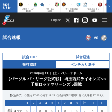
-
-
-
-
2026
8/7 Fri.
（東京ドーム）
（横 浜）
（京セラD大阪）
（エスコンＦ）
（
18:00
18:00
18:00
18:00
English
試合速報
VS
試合TOP
試合経過
投打成績
ベンチ入り選手
2026年4月11日（土）
ベルーナドーム
【パーソル パ・リーグ公式戦】 埼玉西武ライオンズ vs
千葉ロッテマリーンズ 5回戦
【試合終了】 ◇開始 17:00 ◇終了 19:21 ◇試合時間 2時間21分 ◇入場者 27,263人
1
2
3
4
5
6
7
8
9
計
H
E
ロッテ
0
0
0
0
0
1
0
1
0
2
5
0