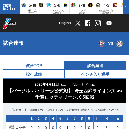
5-10
5-0
7-11
1-3
2026
8/6 Thu.
（横 浜）
（バンテリン）
（マツダ）
（京セラD大阪）
（みずほ
試合終了
試合終了
9回裏
試合終了
English
試合速報
VS
試合TOP
試合経過
投打成績
ベンチ入り選手
2026年4月11日（土）
ベルーナドーム
【パーソル パ・リーグ公式戦】 埼玉西武ライオンズ vs
千葉ロッテマリーンズ 5回戦
【試合終了】 ◇開始 17:00 ◇終了 19:21 ◇試合時間 2時間21分 ◇入場者 27,263人
1
2
3
4
5
6
7
8
9
計
H
E
ロッテ
0
0
0
0
0
1
0
1
0
2
5
0