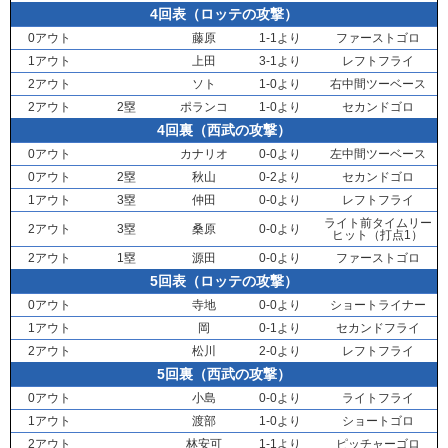
4回表（ロッテの攻撃）
0アウト
藤原
1-1より
ファーストゴロ
1アウト
上田
3-1より
レフトフライ
2アウト
ソト
1-0より
右中間ツーベース
2アウト
2塁
ポランコ
1-0より
セカンドゴロ
4回裏（西武の攻撃）
0アウト
カナリオ
0-0より
左中間ツーベース
0アウト
2塁
秋山
0-2より
セカンドゴロ
1アウト
3塁
仲田
0-0より
レフトフライ
ライト前タイムリー
2アウト
3塁
桑原
0-0より
ヒット（打点1）
2アウト
1塁
源田
0-0より
ファーストゴロ
5回表（ロッテの攻撃）
0アウト
寺地
0-0より
ショートライナー
1アウト
岡
0-1より
セカンドフライ
2アウト
松川
2-0より
レフトフライ
5回裏（西武の攻撃）
0アウト
小島
0-0より
ライトフライ
1アウト
渡部
1-0より
ショートゴロ
2アウト
林安可
1-1より
ピッチャーゴロ