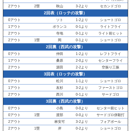
2アウト
2塁
秋山
3-2より
セカンドゴロ
2回表（ロッテの攻撃）
0アウト
ソト
1-2より
ショートゴロ
1アウト
ポランコ
0-1より
ライトフライ
2アウト
寺地
0-1より
ライト前ヒット
2アウト
1塁
岡
0-1より
ショートゴロ
2回裏（西武の攻撃）
0アウト
仲田
1-2より
レフトフライ
1アウト
桑原
2-0より
センターフライ
2アウト
源田
2-2より
空振り三振
3回表（ロッテの攻撃）
0アウト
松川
1-1より
ショートゴロ
1アウト
友杉
3-2より
ファーストゴロ
2アウト
西川
0-1より
サードゴロ
3回裏（西武の攻撃）
0アウト
小島
0-0より
センター前ヒット
0アウト
1塁
渡部
0-0より
サードゴロ併殺打
2アウト
林安可
3-2より
フォアボール
2アウト
1塁
岸
0-2より
ショートゴロ