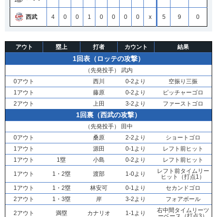
西武
4
0
0
1
0
0
0
0
x
5
9
0
アウト
塁上
打者
カウント
結果
1回表（ロッテの攻撃）
（先発投手）
武内
0アウト
西川
0-2より
空振り三振
1アウト
藤原
0-2より
ピッチャーゴロ
2アウト
上田
3-2より
ファーストゴロ
1回裏（西武の攻撃）
（先発投手）
田中
0アウト
桑原
2-2より
ショートゴロ
1アウト
源田
0-1より
レフト前ヒット
1アウト
1塁
小島
0-2より
レフト前ヒット
レフト前タイムリー
1アウト
1・2塁
渡部
1-0より
ヒット（打点1）
1アウト
1・2塁
林安可
0-1より
セカンドゴロ
2アウト
1・3塁
岸
3-2より
フォアボール
右中間タイムリーツ
2アウト
満塁
カナリオ
1-1より
ーベース（打点3）