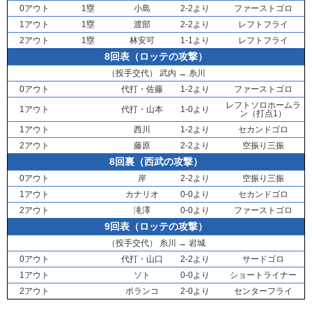
0アウト
1塁
小島
2-2より
ファーストゴロ
1アウト
1塁
渡部
2-2より
レフトフライ
2アウト
1塁
林安可
1-1より
レフトフライ
8回表（ロッテの攻撃）
（投手交代）
武内
→
糸川
0アウト
代打・
佐藤
1-2より
ファーストゴロ
レフトソロホームラ
1アウト
代打・
山本
1-0より
ン（打点1）
1アウト
西川
1-2より
セカンドゴロ
2アウト
藤原
2-2より
空振り三振
8回裏（西武の攻撃）
0アウト
岸
2-2より
空振り三振
1アウト
カナリオ
0-0より
セカンドゴロ
2アウト
滝澤
0-0より
ファーストゴロ
9回表（ロッテの攻撃）
（投手交代）
糸川
→
岩城
0アウト
代打・
山口
2-2より
サードゴロ
1アウト
ソト
0-0より
ショートライナー
2アウト
ポランコ
2-0より
センターフライ