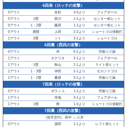
6回表（ロッテの攻撃）
0アウト
友杉
3-0より
フォアボール
0アウト
1塁
西川
1-2より
センター前ヒット
0アウト
1・2塁
藤原
1-2より
センター前ヒット
0アウト
満塁
上田
2-2より
ショートゴロ併殺打
2アウト
3塁
ソト
3-2より
ショートゴロ
6回裏（西武の攻撃）
0アウト
岸
0-2より
空振り三振
1アウト
カナリオ
3-1より
フォアボール
1アウト
1塁
秋山
2-1より
ライト前ヒット
1アウト
1・3塁
仲田
2-1より
セカンドゴロ
2アウト
1・2塁
桑原
3-2より
空振り三振
7回表（ロッテの攻撃）
0アウト
ポランコ
1-2より
空振り三振
1アウト
寺地
3-1より
フォアボール
1アウト
1塁
岡
1-0より
ショートゴロ併殺打
7回裏（西武の攻撃）
（投手交代）
田中
→
八木
0アウト
源田
1-1より
レフト前ヒット