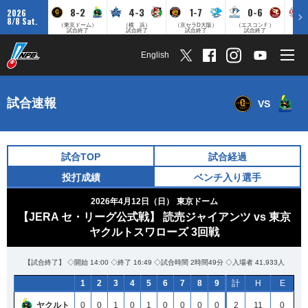
8-2
4-3
1-7
0-6
2026
8/8 Sat.
（東京ドーム）
（横 浜）
（京セラD大阪）
（エスコンＦ）
（
試合終了
試合終了
試合終了
試合終了
English
試合速報
VS
試合TOP
試合経過
投打成績
ベンチ入り選手
2026年4月12日（日）
東京ドーム
【JERA セ・リーグ公式戦】 読売ジャイアンツ vs 東京
ヤクルトスワローズ 3回戦
【試合終了】 ◇開始 14:00 ◇終了 16:49 ◇試合時間 2時間49分 ◇入場者 41,933人
1
2
3
4
5
6
7
8
9
計
H
E
ヤクルト
0
0
1
0
1
0
0
0
0
2
11
0