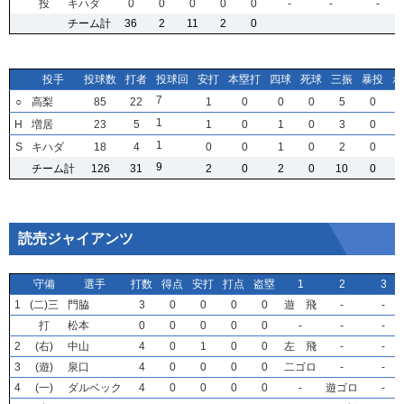
投
投
投
投
キハダ
キハダ
キハダ
キハダ
0
0
0
0
0
0
0
0
0
0
0
0
0
0
0
0
0
0
0
0
-
-
-
-
-
-
-
-
-
-
-
-
チーム計
チーム計
チーム計
チーム計
36
36
36
36
2
2
2
2
11
11
11
11
2
2
2
2
0
0
0
0
投手
投手
投手
投手
投球数
投球数
投球数
投球数
打者
打者
打者
打者
投球回
投球回
投球回
投球回
安打
安打
安打
安打
本塁打
本塁打
本塁打
本塁打
四球
四球
四球
四球
死球
死球
死球
死球
三振
三振
三振
三振
暴投
暴投
暴投
暴投
ボ
ボ
ボ
ボ
7
7
7
7
○
○
○
○
高梨
高梨
高梨
高梨
85
85
85
85
22
22
22
22
1
1
1
1
0
0
0
0
0
0
0
0
0
0
0
0
5
5
5
5
0
0
0
0
1
1
1
1
H
H
H
H
増居
増居
増居
増居
23
23
23
23
5
5
5
5
1
1
1
1
0
0
0
0
1
1
1
1
0
0
0
0
3
3
3
3
0
0
0
0
1
1
1
1
S
S
S
S
キハダ
キハダ
キハダ
キハダ
18
18
18
18
4
4
4
4
0
0
0
0
0
0
0
0
1
1
1
1
0
0
0
0
2
2
2
2
0
0
0
0
9
9
9
9
チーム計
チーム計
チーム計
チーム計
126
126
126
126
31
31
31
31
2
2
2
2
0
0
0
0
2
2
2
2
0
0
0
0
10
10
10
10
0
0
0
0
読売ジャイアンツ
守備
守備
守備
守備
選手
選手
選手
選手
打数
打数
打数
打数
得点
得点
得点
得点
安打
安打
安打
安打
打点
打点
打点
打点
盗塁
盗塁
盗塁
盗塁
1
1
1
1
2
2
2
2
3
3
3
3
1
1
1
1
(二)三
(二)三
(二)三
(二)三
門脇
門脇
門脇
門脇
3
3
3
3
0
0
0
0
0
0
0
0
0
0
0
0
0
0
0
0
遊 飛
遊 飛
遊 飛
遊 飛
-
-
-
-
-
-
-
-
打
打
打
打
松本
松本
松本
松本
0
0
0
0
0
0
0
0
0
0
0
0
0
0
0
0
0
0
0
0
-
-
-
-
-
-
-
-
-
-
-
-
2
2
2
2
(右)
(右)
(右)
(右)
中山
中山
中山
中山
4
4
4
4
0
0
0
0
1
1
1
1
0
0
0
0
0
0
0
0
左 飛
左 飛
左 飛
左 飛
-
-
-
-
-
-
-
-
3
3
3
3
(遊)
(遊)
(遊)
(遊)
泉口
泉口
泉口
泉口
4
4
4
4
0
0
0
0
0
0
0
0
0
0
0
0
0
0
0
0
二ゴロ
二ゴロ
二ゴロ
二ゴロ
-
-
-
-
-
-
-
-
4
4
4
4
(一)
(一)
(一)
(一)
ダルベック
ダルベック
ダルベック
ダルベック
4
4
4
4
0
0
0
0
0
0
0
0
0
0
0
0
0
0
0
0
-
-
-
-
遊ゴロ
遊ゴロ
遊ゴロ
遊ゴロ
-
-
-
-