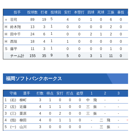
投手
投手
投手
投手
投球数
投球数
投球数
投球数
打者
打者
打者
打者
投球回
投球回
投球回
投球回
安打
安打
安打
安打
本塁打
本塁打
本塁打
本塁打
四球
四球
四球
四球
死球
死球
死球
死球
三振
三振
三振
三振
暴投
暴投
暴投
暴投
ボ
ボ
ボ
ボ
5
5
5
5
○
○
○
○
荘司
荘司
荘司
荘司
89
89
89
89
19
19
19
19
4
4
4
4
0
0
0
0
1
1
1
1
0
0
0
0
6
6
6
6
0
0
0
0
1
1
1
1
H
H
H
H
鈴木翔
鈴木翔
鈴木翔
鈴木翔
13
13
13
13
3
3
3
3
0
0
0
0
0
0
0
0
0
0
0
0
0
0
0
0
2
2
2
2
0
0
0
0
1
1
1
1
H
H
H
H
田中千
田中千
田中千
田中千
24
24
24
24
6
6
6
6
0
0
0
0
0
0
0
0
2
2
2
2
1
1
1
1
2
2
2
2
0
0
0
0
1
1
1
1
H
H
H
H
西垣
西垣
西垣
西垣
18
18
18
18
4
4
4
4
1
1
1
1
0
0
0
0
0
0
0
0
0
0
0
0
0
0
0
0
0
0
0
0
1
1
1
1
S
S
S
S
藤平
藤平
藤平
藤平
11
11
11
11
3
3
3
3
0
0
0
0
0
0
0
0
0
0
0
0
0
0
0
0
1
1
1
1
0
0
0
0
9
9
9
9
チーム計
チーム計
チーム計
チーム計
155
155
155
155
35
35
35
35
5
5
5
5
0
0
0
0
3
3
3
3
1
1
1
1
11
11
11
11
0
0
0
0
福岡ソフトバンクホークス
守備
守備
守備
守備
選手
選手
選手
選手
打数
打数
打数
打数
得点
得点
得点
得点
安打
安打
安打
安打
打点
打点
打点
打点
盗塁
盗塁
盗塁
盗塁
1
1
1
1
2
2
2
2
3
3
3
3
1
1
1
1
(右)
(右)
(右)
(右)
柳町
柳町
柳町
柳町
3
3
3
3
1
1
1
1
0
0
0
0
0
0
0
0
0
0
0
0
中 飛
中 飛
中 飛
中 飛
-
-
-
-
-
-
-
-
2
2
2
2
(左)
(左)
(左)
(左)
近藤
近藤
近藤
近藤
4
4
4
4
1
1
1
1
1
1
1
1
0
0
0
0
0
0
0
0
三 振
三 振
三 振
三 振
-
-
-
-
-
-
-
-
3
3
3
3
(三)
(三)
(三)
(三)
栗原
栗原
栗原
栗原
4
4
4
4
0
0
0
0
2
2
2
2
0
0
0
0
0
0
0
0
三 振
三 振
三 振
三 振
-
-
-
-
-
-
-
-
4
4
4
4
(指)
(指)
(指)
(指)
柳田
柳田
柳田
柳田
4
4
4
4
0
0
0
0
1
1
1
1
1
1
1
1
0
0
0
0
-
-
-
-
二 飛
二 飛
二 飛
二 飛
-
-
-
-
一
一
一
一
5
5
5
5
(一)
(一)
(一)
(一)
山川
山川
山川
山川
3
3
3
3
0
0
0
0
0
0
0
0
0
0
0
0
0
0
0
0
-
-
-
-
三 振
三 振
三 振
三 振
-
-
-
-