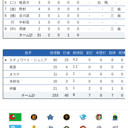
6
6
6
6
(二)
(二)
(二)
(二)
牧原大
牧原大
牧原大
牧原大
3
3
3
3
0
0
0
0
0
0
0
0
0
0
0
0
0
0
0
0
-
-
-
-
右 飛
右 飛
右 飛
右 飛
-
-
-
-
7
7
7
7
(遊)
(遊)
(遊)
(遊)
野村
野村
野村
野村
4
4
4
4
0
0
0
0
0
0
0
0
0
0
0
0
0
0
0
0
-
-
-
-
-
-
-
-
三 振
三 振
三 振
三 振
8
8
8
8
(捕)
(捕)
(捕)
(捕)
谷川原
谷川原
谷川原
谷川原
3
3
3
3
0
0
0
0
1
1
1
1
0
0
0
0
0
0
0
0
-
-
-
-
-
-
-
-
三 振
三 振
三 振
三 振
打
打
打
打
中村晃
中村晃
中村晃
中村晃
1
1
1
1
0
0
0
0
0
0
0
0
0
0
0
0
0
0
0
0
-
-
-
-
-
-
-
-
-
-
-
-
9
9
9
9
(中)
(中)
(中)
(中)
周東
周東
周東
周東
2
2
2
2
0
0
0
0
0
0
0
0
0
0
0
0
0
0
0
0
-
-
-
-
-
-
-
-
三 振
三 振
三 振
三 振
チーム計
チーム計
チーム計
チーム計
31
31
31
31
2
2
2
2
5
5
5
5
1
1
1
1
0
0
0
0
投手
投手
投手
投手
投球数
投球数
投球数
投球数
打者
打者
打者
打者
投球回
投球回
投球回
投球回
安打
安打
安打
安打
本塁打
本塁打
本塁打
本塁打
四球
四球
四球
四球
死球
死球
死球
死球
4
4
4
4
.2
.2
.2
.2
●
●
●
●
スチュワート・ジュニア
スチュワート・ジュニア
スチュワート・ジュニア
スチュワート・ジュニア
90
90
90
90
25
25
25
25
5
5
5
5
0
0
0
0
6
6
6
6
0
0
0
0
1
1
1
1
.1
.1
.1
.1
尾形
尾形
尾形
尾形
15
15
15
15
4
4
4
4
0
0
0
0
0
0
0
0
0
0
0
0
0
0
0
0
1
1
1
1
オスナ
オスナ
オスナ
オスナ
11
11
11
11
3
3
3
3
0
0
0
0
0
0
0
0
0
0
0
0
0
0
0
0
1
1
1
1
木村光
木村光
木村光
木村光
16
16
16
16
3
3
3
3
0
0
0
0
0
0
0
0
0
0
0
0
0
0
0
0
1
1
1
1
伊藤
伊藤
伊藤
伊藤
21
21
21
21
5
5
5
5
2
2
2
2
0
0
0
0
1
1
1
1
0
0
0
0
9
9
9
9
チーム計
チーム計
チーム計
チーム計
153
153
153
153
40
40
40
40
7
7
7
7
0
0
0
0
7
7
7
7
0
0
0
0