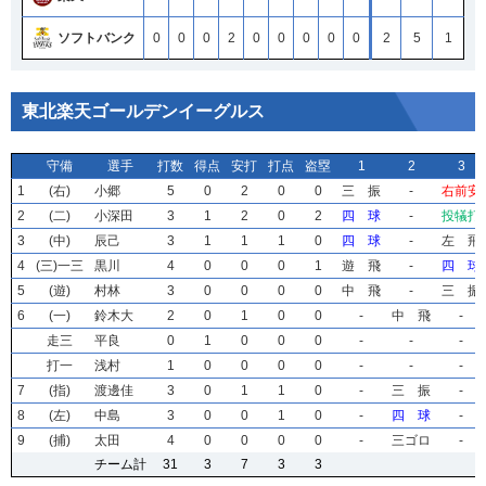
ソフトバンク
0
0
0
2
0
0
0
0
0
2
5
1
東北楽天ゴールデンイーグルス
守備
守備
守備
守備
選手
選手
選手
選手
打数
打数
打数
打数
得点
得点
得点
得点
安打
安打
安打
安打
打点
打点
打点
打点
盗塁
盗塁
盗塁
盗塁
1
1
1
1
2
2
2
2
3
3
3
3
1
1
1
1
(右)
(右)
(右)
(右)
小郷
小郷
小郷
小郷
5
5
5
5
0
0
0
0
2
2
2
2
0
0
0
0
0
0
0
0
三 振
三 振
三 振
三 振
-
-
-
-
右前安
右前安
右前安
右前安
2
2
2
2
(二)
(二)
(二)
(二)
小深田
小深田
小深田
小深田
3
3
3
3
1
1
1
1
2
2
2
2
0
0
0
0
2
2
2
2
四 球
四 球
四 球
四 球
-
-
-
-
投犠打
投犠打
投犠打
投犠打
3
3
3
3
(中)
(中)
(中)
(中)
辰己
辰己
辰己
辰己
3
3
3
3
1
1
1
1
1
1
1
1
1
1
1
1
0
0
0
0
四 球
四 球
四 球
四 球
-
-
-
-
左 飛
左 飛
左 飛
左 飛
4
4
4
4
(三)一三
(三)一三
(三)一三
(三)一三
黒川
黒川
黒川
黒川
4
4
4
4
0
0
0
0
0
0
0
0
0
0
0
0
1
1
1
1
遊 飛
遊 飛
遊 飛
遊 飛
-
-
-
-
四 球
四 球
四 球
四 球
5
5
5
5
(遊)
(遊)
(遊)
(遊)
村林
村林
村林
村林
3
3
3
3
0
0
0
0
0
0
0
0
0
0
0
0
0
0
0
0
中 飛
中 飛
中 飛
中 飛
-
-
-
-
三 振
三 振
三 振
三 振
6
6
6
6
(一)
(一)
(一)
(一)
鈴木大
鈴木大
鈴木大
鈴木大
2
2
2
2
0
0
0
0
1
1
1
1
0
0
0
0
0
0
0
0
-
-
-
-
中 飛
中 飛
中 飛
中 飛
-
-
-
-
走三
走三
走三
走三
平良
平良
平良
平良
0
0
0
0
1
1
1
1
0
0
0
0
0
0
0
0
0
0
0
0
-
-
-
-
-
-
-
-
-
-
-
-
打一
打一
打一
打一
浅村
浅村
浅村
浅村
1
1
1
1
0
0
0
0
0
0
0
0
0
0
0
0
0
0
0
0
-
-
-
-
-
-
-
-
-
-
-
-
7
7
7
7
(指)
(指)
(指)
(指)
渡邊佳
渡邊佳
渡邊佳
渡邊佳
3
3
3
3
0
0
0
0
1
1
1
1
1
1
1
1
0
0
0
0
-
-
-
-
三 振
三 振
三 振
三 振
-
-
-
-
8
8
8
8
(左)
(左)
(左)
(左)
中島
中島
中島
中島
3
3
3
3
0
0
0
0
0
0
0
0
1
1
1
1
0
0
0
0
-
-
-
-
四 球
四 球
四 球
四 球
-
-
-
-
9
9
9
9
(捕)
(捕)
(捕)
(捕)
太田
太田
太田
太田
4
4
4
4
0
0
0
0
0
0
0
0
0
0
0
0
0
0
0
0
-
-
-
-
三ゴロ
三ゴロ
三ゴロ
三ゴロ
-
-
-
-
チーム計
チーム計
チーム計
チーム計
31
31
31
31
3
3
3
3
7
7
7
7
3
3
3
3
3
3
3
3