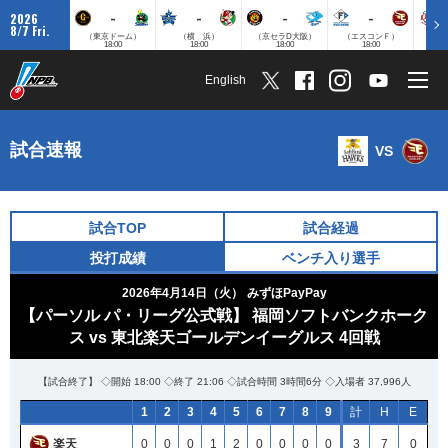
-
-
-
-
2026
8/7 Fri.
（東京ドーム）
（横 浜）
（京セラD大阪）
（エスコンＦ）
（
18:00
18:00
18:00
18:00
English
試合速報
VS
試合TOP
試合経過
投打成績
ベンチ入り選手
2026年4月14日（火）
みずほPayPay
【パーソル パ・リーグ公式戦】 福岡ソフトバンクホーク
ス vs 東北楽天ゴールデンイーグルス 4回戦
【試合終了】 ◇開始 18:00 ◇終了 21:06 ◇試合時間 3時間6分 ◇入場者 37,996人
1
2
3
4
5
6
7
8
9
計
H
E
楽天
0
0
0
1
2
0
0
0
0
3
7
0