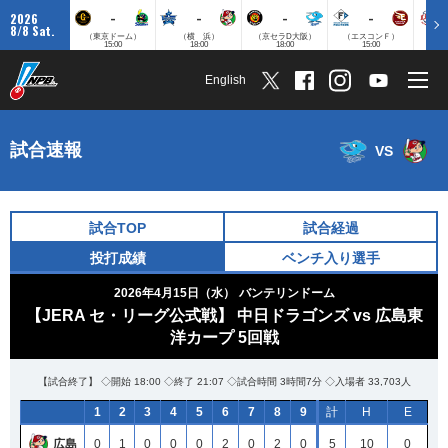
-
-
-
-
2026
8/8 Sat.
（東京ドーム）
（横 浜）
（京セラD大阪）
（エスコンＦ）
（
15:00
18:00
18:00
15:00
English
試合速報
VS
試合TOP
試合経過
投打成績
ベンチ入り選手
2026年4月15日（水）
バンテリンドーム
【JERA セ・リーグ公式戦】 中日ドラゴンズ vs 広島東
洋カープ 5回戦
【試合終了】 ◇開始 18:00 ◇終了 21:07 ◇試合時間 3時間7分 ◇入場者 33,703人
1
2
3
4
5
6
7
8
9
計
H
E
広島
0
1
0
0
0
2
0
2
0
5
10
0