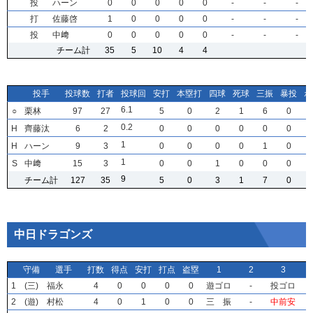
投
投
投
投
ハーン
ハーン
ハーン
ハーン
0
0
0
0
0
0
0
0
0
0
0
0
0
0
0
0
0
0
0
0
-
-
-
-
-
-
-
-
-
-
-
-
打
打
打
打
佐藤啓
佐藤啓
佐藤啓
佐藤啓
1
1
1
1
0
0
0
0
0
0
0
0
0
0
0
0
0
0
0
0
-
-
-
-
-
-
-
-
-
-
-
-
投
投
投
投
中﨑
中﨑
中﨑
中﨑
0
0
0
0
0
0
0
0
0
0
0
0
0
0
0
0
0
0
0
0
-
-
-
-
-
-
-
-
-
-
-
-
チーム計
チーム計
チーム計
チーム計
35
35
35
35
5
5
5
5
10
10
10
10
4
4
4
4
4
4
4
4
投手
投手
投手
投手
投球数
投球数
投球数
投球数
打者
打者
打者
打者
投球回
投球回
投球回
投球回
安打
安打
安打
安打
本塁打
本塁打
本塁打
本塁打
四球
四球
四球
四球
死球
死球
死球
死球
三振
三振
三振
三振
暴投
暴投
暴投
暴投
ボ
ボ
ボ
ボ
6
6
6
6
.1
.1
.1
.1
○
○
○
○
栗林
栗林
栗林
栗林
97
97
97
97
27
27
27
27
5
5
5
5
0
0
0
0
2
2
2
2
1
1
1
1
6
6
6
6
0
0
0
0
0
0
0
0
.2
.2
.2
.2
H
H
H
H
齊藤汰
齊藤汰
齊藤汰
齊藤汰
6
6
6
6
2
2
2
2
0
0
0
0
0
0
0
0
0
0
0
0
0
0
0
0
0
0
0
0
0
0
0
0
1
1
1
1
H
H
H
H
ハーン
ハーン
ハーン
ハーン
9
9
9
9
3
3
3
3
0
0
0
0
0
0
0
0
0
0
0
0
0
0
0
0
1
1
1
1
0
0
0
0
1
1
1
1
S
S
S
S
中﨑
中﨑
中﨑
中﨑
15
15
15
15
3
3
3
3
0
0
0
0
0
0
0
0
1
1
1
1
0
0
0
0
0
0
0
0
0
0
0
0
9
9
9
9
チーム計
チーム計
チーム計
チーム計
127
127
127
127
35
35
35
35
5
5
5
5
0
0
0
0
3
3
3
3
1
1
1
1
7
7
7
7
0
0
0
0
中日ドラゴンズ
守備
守備
守備
守備
選手
選手
選手
選手
打数
打数
打数
打数
得点
得点
得点
得点
安打
安打
安打
安打
打点
打点
打点
打点
盗塁
盗塁
盗塁
盗塁
1
1
1
1
2
2
2
2
3
3
3
3
1
1
1
1
(三)
(三)
(三)
(三)
福永
福永
福永
福永
4
4
4
4
0
0
0
0
0
0
0
0
0
0
0
0
0
0
0
0
遊ゴロ
遊ゴロ
遊ゴロ
遊ゴロ
-
-
-
-
投ゴロ
投ゴロ
投ゴロ
投ゴロ
2
2
2
2
(遊)
(遊)
(遊)
(遊)
村松
村松
村松
村松
4
4
4
4
0
0
0
0
1
1
1
1
0
0
0
0
0
0
0
0
三 振
三 振
三 振
三 振
-
-
-
-
中前安
中前安
中前安
中前安