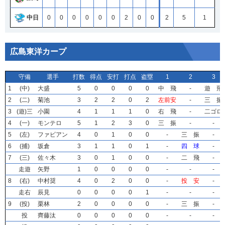
中日
0
0
0
0
0
0
2
0
0
2
5
1
広島東洋カープ
守備
守備
守備
守備
選手
選手
選手
選手
打数
打数
打数
打数
得点
得点
得点
得点
安打
安打
安打
安打
打点
打点
打点
打点
盗塁
盗塁
盗塁
盗塁
1
1
1
1
2
2
2
2
3
3
3
3
1
1
1
1
(中)
(中)
(中)
(中)
大盛
大盛
大盛
大盛
5
5
5
5
0
0
0
0
0
0
0
0
0
0
0
0
0
0
0
0
中 飛
中 飛
中 飛
中 飛
-
-
-
-
遊 飛
遊 飛
遊 飛
遊 飛
2
2
2
2
(二)
(二)
(二)
(二)
菊池
菊池
菊池
菊池
3
3
3
3
2
2
2
2
2
2
2
2
0
0
0
0
2
2
2
2
左前安
左前安
左前安
左前安
-
-
-
-
三 振
三 振
三 振
三 振
3
3
3
3
(遊)三
(遊)三
(遊)三
(遊)三
小園
小園
小園
小園
4
4
4
4
1
1
1
1
1
1
1
1
1
1
1
1
0
0
0
0
右 飛
右 飛
右 飛
右 飛
-
-
-
-
二ゴロ
二ゴロ
二ゴロ
二ゴロ
4
4
4
4
(一)
(一)
(一)
(一)
モンテロ
モンテロ
モンテロ
モンテロ
5
5
5
5
1
1
1
1
2
2
2
2
3
3
3
3
0
0
0
0
三 振
三 振
三 振
三 振
-
-
-
-
-
-
-
-
5
5
5
5
(左)
(左)
(左)
(左)
ファビアン
ファビアン
ファビアン
ファビアン
4
4
4
4
0
0
0
0
1
1
1
1
0
0
0
0
0
0
0
0
-
-
-
-
三 振
三 振
三 振
三 振
-
-
-
-
6
6
6
6
(捕)
(捕)
(捕)
(捕)
坂倉
坂倉
坂倉
坂倉
3
3
3
3
1
1
1
1
1
1
1
1
0
0
0
0
1
1
1
1
-
-
-
-
四 球
四 球
四 球
四 球
-
-
-
-
7
7
7
7
(三)
(三)
(三)
(三)
佐々木
佐々木
佐々木
佐々木
3
3
3
3
0
0
0
0
1
1
1
1
0
0
0
0
0
0
0
0
-
-
-
-
二 飛
二 飛
二 飛
二 飛
-
-
-
-
走遊
走遊
走遊
走遊
矢野
矢野
矢野
矢野
1
1
1
1
0
0
0
0
0
0
0
0
0
0
0
0
0
0
0
0
-
-
-
-
-
-
-
-
-
-
-
-
8
8
8
8
(右)
(右)
(右)
(右)
中村奨
中村奨
中村奨
中村奨
4
4
4
4
0
0
0
0
2
2
2
2
0
0
0
0
0
0
0
0
-
-
-
-
投 安
投 安
投 安
投 安
-
-
-
-
走右
走右
走右
走右
辰見
辰見
辰見
辰見
0
0
0
0
0
0
0
0
0
0
0
0
0
0
0
0
1
1
1
1
-
-
-
-
-
-
-
-
-
-
-
-
9
9
9
9
(投)
(投)
(投)
(投)
栗林
栗林
栗林
栗林
2
2
2
2
0
0
0
0
0
0
0
0
0
0
0
0
0
0
0
0
-
-
-
-
三 振
三 振
三 振
三 振
-
-
-
-
投
投
投
投
齊藤汰
齊藤汰
齊藤汰
齊藤汰
0
0
0
0
0
0
0
0
0
0
0
0
0
0
0
0
0
0
0
0
-
-
-
-
-
-
-
-
-
-
-
-