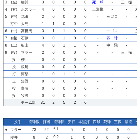
3
3
3
3
(左)
(左)
(左)
(左)
細川
細川
細川
細川
3
3
3
3
0
0
0
0
0
0
0
0
0
0
0
0
0
0
0
0
死 球
死 球
死 球
死 球
-
-
-
-
三 振
三 振
三 振
三 振
4
4
4
4
(右)
(右)
(右)
(右)
ボスラー
ボスラー
ボスラー
ボスラー
4
4
4
4
0
0
0
0
0
0
0
0
0
0
0
0
0
0
0
0
三邪飛
三邪飛
三邪飛
三邪飛
-
-
-
-
-
-
-
-
左
左
左
左
5
5
5
5
(中)
(中)
(中)
(中)
花田
花田
花田
花田
2
2
2
2
0
0
0
0
0
0
0
0
0
0
0
0
0
0
0
0
-
-
-
-
三ゴロ
三ゴロ
三ゴロ
三ゴロ
-
-
-
-
三
三
三
三
打中
打中
打中
打中
大島
大島
大島
大島
1
1
1
1
1
1
1
1
0
0
0
0
0
0
0
0
0
0
0
0
-
-
-
-
-
-
-
-
-
-
-
-
6
6
6
6
(一)
(一)
(一)
(一)
高橋周
高橋周
高橋周
高橋周
3
3
3
3
1
1
1
1
1
1
1
1
0
0
0
0
0
0
0
0
-
-
-
-
一ゴロ
一ゴロ
一ゴロ
一ゴロ
-
-
-
-
三
三
三
三
7
7
7
7
(捕)
(捕)
(捕)
(捕)
石伊
石伊
石伊
石伊
3
3
3
3
0
0
0
0
1
1
1
1
0
0
0
0
0
0
0
0
-
-
-
-
四 球
四 球
四 球
四 球
-
-
-
-
8
8
8
8
(二)
(二)
(二)
(二)
板山
板山
板山
板山
4
4
4
4
0
0
0
0
1
1
1
1
1
1
1
1
0
0
0
0
-
-
-
-
中 飛
中 飛
中 飛
中 飛
-
-
-
-
9
9
9
9
(投)
(投)
(投)
(投)
マラー
マラー
マラー
マラー
2
2
2
2
0
0
0
0
0
0
0
0
0
0
0
0
0
0
0
0
-
-
-
-
-
-
-
-
三 振
三 振
三 振
三 振
投
投
投
投
櫻井
櫻井
櫻井
櫻井
0
0
0
0
0
0
0
0
0
0
0
0
0
0
0
0
0
0
0
0
-
-
-
-
-
-
-
-
-
-
-
-
投
投
投
投
根尾
根尾
根尾
根尾
0
0
0
0
0
0
0
0
0
0
0
0
0
0
0
0
0
0
0
0
-
-
-
-
-
-
-
-
-
-
-
-
打
打
打
打
阿部
阿部
阿部
阿部
1
1
1
1
0
0
0
0
1
1
1
1
1
1
1
1
0
0
0
0
-
-
-
-
-
-
-
-
-
-
-
-
走
走
走
走
知野
知野
知野
知野
0
0
0
0
0
0
0
0
0
0
0
0
0
0
0
0
0
0
0
0
-
-
-
-
-
-
-
-
-
-
-
-
投
投
投
投
齋藤
齋藤
齋藤
齋藤
0
0
0
0
0
0
0
0
0
0
0
0
0
0
0
0
0
0
0
0
-
-
-
-
-
-
-
-
-
-
-
-
投
投
投
投
牧野
牧野
牧野
牧野
0
0
0
0
0
0
0
0
0
0
0
0
0
0
0
0
0
0
0
0
-
-
-
-
-
-
-
-
-
-
-
-
チーム計
チーム計
チーム計
チーム計
31
31
31
31
2
2
2
2
5
5
5
5
2
2
2
2
0
0
0
0
投手
投手
投手
投手
投球数
投球数
投球数
投球数
打者
打者
打者
打者
投球回
投球回
投球回
投球回
安打
安打
安打
安打
本塁打
本塁打
本塁打
本塁打
四球
四球
四球
四球
死球
死球
死球
死球
三振
三振
三振
三振
暴投
暴投
暴投
暴投
ボ
ボ
ボ
ボ
5
5
5
5
.1
.1
.1
.1
●
●
●
●
マラー
マラー
マラー
マラー
73
73
73
73
22
22
22
22
5
5
5
5
0
0
0
0
1
1
1
1
0
0
0
0
5
5
5
5
0
0
0
0
0
0
0
0
.2
.2
.2
.2
櫻井
櫻井
櫻井
櫻井
9
9
9
9
2
2
2
2
1
1
1
1
0
0
0
0
0
0
0
0
0
0
0
0
0
0
0
0
0
0
0
0