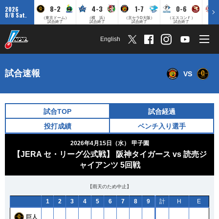
8-2
4-3
1-7
0-6
2026
8/8 Sat.
（東京ドーム）
（横 浜）
（京セラD大阪）
（エスコンＦ）
（
試合終了
試合終了
試合終了
試合終了
English
試合速報
VS
試合TOP
試合経過
投打成績
ベンチ入り選手
2026年4月15日（水）
甲子園
【JERA セ・リーグ公式戦】 阪神タイガース vs 読売ジ
ャイアンツ 5回戦
【雨天のため中止】
1
2
3
4
5
6
7
8
9
計
H
E
巨人