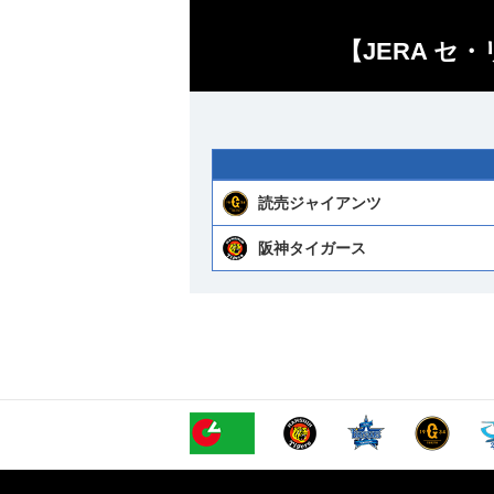
【JERA セ
読売ジャイアンツ
阪神タイガース