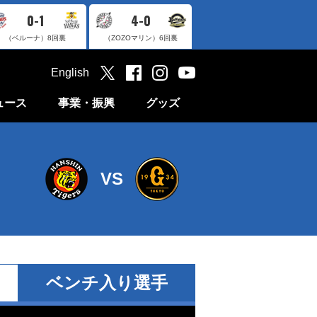
0-1
4-0
（ベルーナ）
8回裏
（ZOZOマリン）
6回裏
English
ュース
事業・振興
グッズ
VS
ベンチ入り選手