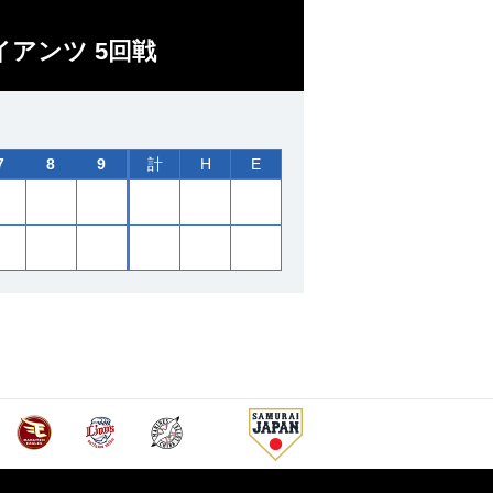
イアンツ 5回戦
7
8
9
計
H
E