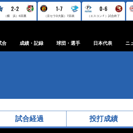
2-2
1-7
0-6
（横 浜）
6回裏
（京セラD大阪）
7回表
（エスコンＦ）
試合終了
試合
成績・記録
球団・選手
日本代表
ニ
試合経過
投打成績