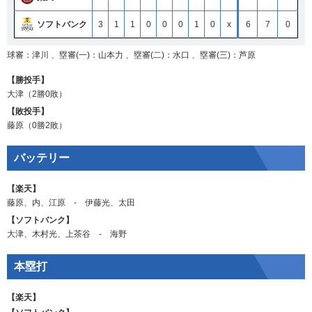
ソフトバンク
3
1
1
0
0
0
1
0
x
6
7
0
球審：津川 、塁審(一)：山本力 、塁審(二)：水口 、塁審(三)：芦原
【勝投手】
大津
（2勝0敗）
【敗投手】
藤原
（0勝2敗）
バッテリー
【楽天】
藤原
、
内
、
江原
‐
伊藤光
、
太田
【ソフトバンク】
大津
、
木村光
、
上茶谷
‐
海野
本塁打
【楽天】