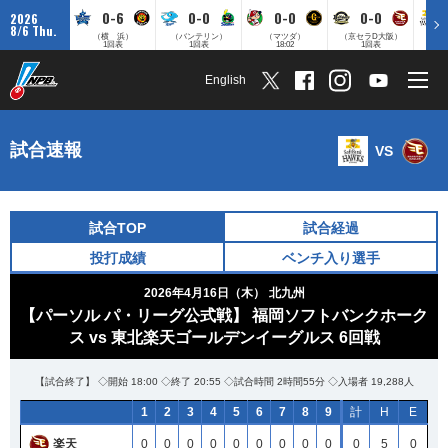
0-6
0-0
0-0
0-0
2026
8/6 Thu.
（横 浜）
（バンテリン）
（マツダ）
（京セラD大阪）
（みずほ
1回表
1回表
18:02
1回表
English
試合速報
VS
試合TOP
試合経過
投打成績
ベンチ入り選手
2026年4月16日（木）
北九州
【パーソル パ・リーグ公式戦】 福岡ソフトバンクホーク
ス vs 東北楽天ゴールデンイーグルス 6回戦
【試合終了】 ◇開始 18:00 ◇終了 20:55 ◇試合時間 2時間55分 ◇入場者 19,288人
1
2
3
4
5
6
7
8
9
計
H
E
楽天
0
0
0
0
0
0
0
0
0
0
5
0