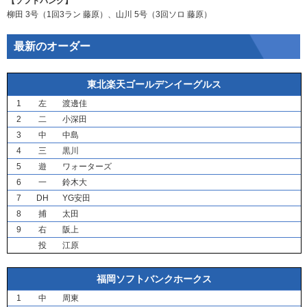
【ソフトバンク】
柳田
3号（1回3ラン
藤原
）、
山川
5号（3回ソロ
藤原
）
最新のオーダー
東北楽天ゴールデンイーグルス
1
左
渡邊佳
2
二
小深田
3
中
中島
4
三
黒川
5
遊
ワォーターズ
6
一
鈴木大
7
DH
YG安田
8
捕
太田
9
右
阪上
投
江原
福岡ソフトバンクホークス
1
中
周東