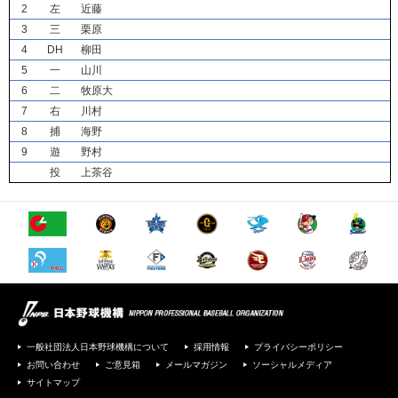
2
左
近藤
3
三
栗原
4
DH
柳田
5
一
山川
6
二
牧原大
7
右
川村
8
捕
海野
9
遊
野村
投
上茶谷
一般社団法人日本野球機構について
採用情報
プライバシーポリシー
お問い合わせ
ご意見箱
メールマガジン
ソーシャルメディア
サイトマップ