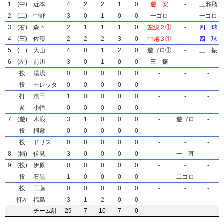
1
1
1
1
(中)
(中)
(中)
(中)
近本
近本
近本
近本
4
4
4
4
2
2
2
2
2
2
2
2
1
1
1
1
0
0
0
0
遊 安
遊 安
遊 安
遊 安
-
-
-
-
三邪飛
三邪飛
三邪飛
三邪飛
2
2
2
2
(二)
(二)
(二)
(二)
中野
中野
中野
中野
3
3
3
3
0
0
0
0
1
1
1
1
0
0
0
0
0
0
0
0
一ゴロ
一ゴロ
一ゴロ
一ゴロ
-
-
-
-
一ゴロ
一ゴロ
一ゴロ
一ゴロ
3
3
3
3
(右)
(右)
(右)
(右)
森下
森下
森下
森下
2
2
2
2
1
1
1
1
1
1
1
1
1
1
1
1
0
0
0
0
左線２①
左線２①
左線２①
左線２①
-
-
-
-
四 球
四 球
四 球
四 球
4
4
4
4
(三)
(三)
(三)
(三)
佐藤
佐藤
佐藤
佐藤
2
2
2
2
2
2
2
2
2
2
2
2
3
3
3
3
0
0
0
0
中越３①
中越３①
中越３①
中越３①
-
-
-
-
四 球
四 球
四 球
四 球
5
5
5
5
(一)
(一)
(一)
(一)
大山
大山
大山
大山
4
4
4
4
0
0
0
0
1
1
1
1
2
2
2
2
0
0
0
0
遊ゴロ①
遊ゴロ①
遊ゴロ①
遊ゴロ①
-
-
-
-
三 振
三 振
三 振
三 振
6
6
6
6
(左)
(左)
(左)
(左)
前川
前川
前川
前川
3
3
3
3
0
0
0
0
1
1
1
1
0
0
0
0
0
0
0
0
三 振
三 振
三 振
三 振
-
-
-
-
-
-
-
-
投
投
投
投
湯浅
湯浅
湯浅
湯浅
0
0
0
0
0
0
0
0
0
0
0
0
0
0
0
0
0
0
0
0
-
-
-
-
-
-
-
-
-
-
-
-
投
投
投
投
モレッタ
モレッタ
モレッタ
モレッタ
0
0
0
0
0
0
0
0
0
0
0
0
0
0
0
0
0
0
0
0
-
-
-
-
-
-
-
-
-
-
-
-
打
打
打
打
濱田
濱田
濱田
濱田
1
1
1
1
0
0
0
0
0
0
0
0
0
0
0
0
0
0
0
0
-
-
-
-
-
-
-
-
-
-
-
-
遊
遊
遊
遊
小幡
小幡
小幡
小幡
0
0
0
0
0
0
0
0
0
0
0
0
0
0
0
0
0
0
0
0
-
-
-
-
-
-
-
-
-
-
-
-
7
7
7
7
(遊)
(遊)
(遊)
(遊)
木浪
木浪
木浪
木浪
3
3
3
3
1
1
1
1
0
0
0
0
0
0
0
0
0
0
0
0
-
-
-
-
遊ゴロ
遊ゴロ
遊ゴロ
遊ゴロ
-
-
-
-
投
投
投
投
桐敷
桐敷
桐敷
桐敷
0
0
0
0
0
0
0
0
0
0
0
0
0
0
0
0
0
0
0
0
-
-
-
-
-
-
-
-
-
-
-
-
投
投
投
投
ドリス
ドリス
ドリス
ドリス
0
0
0
0
0
0
0
0
0
0
0
0
0
0
0
0
0
0
0
0
-
-
-
-
-
-
-
-
-
-
-
-
8
8
8
8
(捕)
(捕)
(捕)
(捕)
伏見
伏見
伏見
伏見
3
3
3
3
0
0
0
0
0
0
0
0
0
0
0
0
0
0
0
0
-
-
-
-
一 直
一 直
一 直
一 直
-
-
-
-
9
9
9
9
(投)
(投)
(投)
(投)
伊原
伊原
伊原
伊原
0
0
0
0
0
0
0
0
0
0
0
0
0
0
0
0
0
0
0
0
-
-
-
-
-
-
-
-
-
-
-
-
投
投
投
投
石黒
石黒
石黒
石黒
1
1
1
1
0
0
0
0
0
0
0
0
0
0
0
0
0
0
0
0
-
-
-
-
二ゴロ
二ゴロ
二ゴロ
二ゴロ
-
-
-
-
投
投
投
投
工藤
工藤
工藤
工藤
0
0
0
0
0
0
0
0
0
0
0
0
0
0
0
0
0
0
0
0
-
-
-
-
-
-
-
-
-
-
-
-
打左
打左
打左
打左
福島
福島
福島
福島
3
3
3
3
1
1
1
1
2
2
2
2
0
0
0
0
0
0
0
0
-
-
-
-
-
-
-
-
-
-
-
-
チーム計
チーム計
チーム計
チーム計
29
29
29
29
7
7
7
7
10
10
10
10
7
7
7
7
0
0
0
0