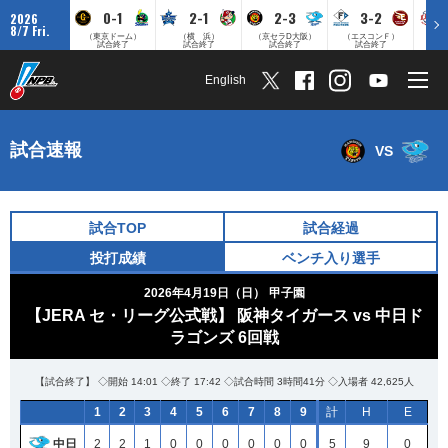
0-1
2-1
2-3
3-2
2026
8/7 Fri.
（東京ドーム）
（横 浜）
（京セラD大阪）
（エスコンＦ）
（
試合終了
試合終了
試合終了
試合終了
English
試合速報
VS
試合TOP
試合経過
投打成績
ベンチ入り選手
2026年4月19日（日）
甲子園
【JERA セ・リーグ公式戦】 阪神タイガース vs 中日ド
ラゴンズ 6回戦
【試合終了】 ◇開始 14:01 ◇終了 17:42 ◇試合時間 3時間41分 ◇入場者 42,625人
1
2
3
4
5
6
7
8
9
計
H
E
中日
2
2
1
0
0
0
0
0
0
5
9
0