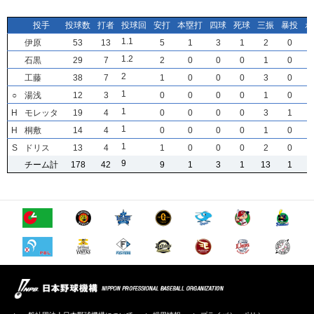
投手
投手
投手
投手
投球数
投球数
投球数
投球数
打者
打者
打者
打者
投球回
投球回
投球回
投球回
安打
安打
安打
安打
本塁打
本塁打
本塁打
本塁打
四球
四球
四球
四球
死球
死球
死球
死球
三振
三振
三振
三振
暴投
暴投
暴投
暴投
ボ
ボ
ボ
ボ
1
1
1
1
.1
.1
.1
.1
伊原
伊原
伊原
伊原
53
53
53
53
13
13
13
13
5
5
5
5
1
1
1
1
3
3
3
3
1
1
1
1
2
2
2
2
0
0
0
0
1
1
1
1
.2
.2
.2
.2
石黒
石黒
石黒
石黒
29
29
29
29
7
7
7
7
2
2
2
2
0
0
0
0
0
0
0
0
0
0
0
0
1
1
1
1
0
0
0
0
2
2
2
2
工藤
工藤
工藤
工藤
38
38
38
38
7
7
7
7
1
1
1
1
0
0
0
0
0
0
0
0
0
0
0
0
3
3
3
3
0
0
0
0
1
1
1
1
○
○
○
○
湯浅
湯浅
湯浅
湯浅
12
12
12
12
3
3
3
3
0
0
0
0
0
0
0
0
0
0
0
0
0
0
0
0
1
1
1
1
0
0
0
0
1
1
1
1
H
H
H
H
モレッタ
モレッタ
モレッタ
モレッタ
19
19
19
19
4
4
4
4
0
0
0
0
0
0
0
0
0
0
0
0
0
0
0
0
3
3
3
3
1
1
1
1
1
1
1
1
H
H
H
H
桐敷
桐敷
桐敷
桐敷
14
14
14
14
4
4
4
4
0
0
0
0
0
0
0
0
0
0
0
0
0
0
0
0
1
1
1
1
0
0
0
0
1
1
1
1
S
S
S
S
ドリス
ドリス
ドリス
ドリス
13
13
13
13
4
4
4
4
1
1
1
1
0
0
0
0
0
0
0
0
0
0
0
0
2
2
2
2
0
0
0
0
9
9
9
9
チーム計
チーム計
チーム計
チーム計
178
178
178
178
42
42
42
42
9
9
9
9
1
1
1
1
3
3
3
3
1
1
1
1
13
13
13
13
1
1
1
1