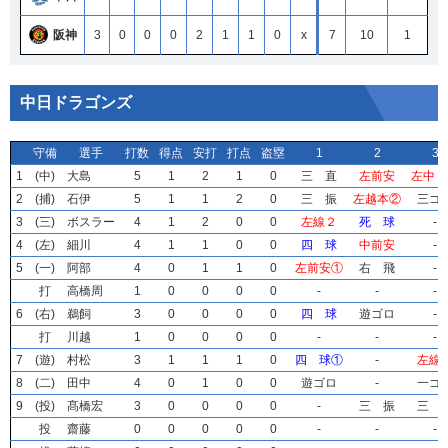
阪神
3
0
0
0
2
1
1
0
x
7
10
1
中日ドラゴンズ
守備
守備
守備
守備
選手
選手
選手
選手
打数
打数
打数
打数
得点
得点
得点
得点
安打
安打
安打
安打
打点
打点
打点
打点
盗塁
盗塁
盗塁
盗塁
1
1
1
1
2
2
2
2
3
3
3
3
1
1
1
1
(中)
(中)
(中)
(中)
大島
大島
大島
大島
5
5
5
5
1
1
1
1
2
2
2
2
1
1
1
1
0
0
0
0
三 直
三 直
三 直
三 直
左前安
左前安
左前安
左前安
左中２
左中２
左中２
左中２
2
2
2
2
(捕)
(捕)
(捕)
(捕)
石伊
石伊
石伊
石伊
5
5
5
5
1
1
1
1
1
1
1
1
2
2
2
2
0
0
0
0
三 振
三 振
三 振
三 振
左越本②
左越本②
左越本②
左越本②
三ゴ
三ゴ
三ゴ
三ゴ
3
3
3
3
(三)
(三)
(三)
(三)
ボスラー
ボスラー
ボスラー
ボスラー
4
4
4
4
1
1
1
1
2
2
2
2
0
0
0
0
0
0
0
0
左線２
左線２
左線２
左線２
死 球
死 球
死 球
死 球
-
-
-
-
4
4
4
4
(左)
(左)
(左)
(左)
細川
細川
細川
細川
4
4
4
4
1
1
1
1
1
1
1
1
0
0
0
0
0
0
0
0
四 球
四 球
四 球
四 球
中前安
中前安
中前安
中前安
-
-
-
-
5
5
5
5
(一)
(一)
(一)
(一)
阿部
阿部
阿部
阿部
4
4
4
4
0
0
0
0
1
1
1
1
1
1
1
1
0
0
0
0
左前安①
左前安①
左前安①
左前安①
右 飛
右 飛
右 飛
右 飛
-
-
-
-
打
打
打
打
高橋周
高橋周
高橋周
高橋周
1
1
1
1
0
0
0
0
0
0
0
0
0
0
0
0
0
0
0
0
-
-
-
-
-
-
-
-
-
-
-
-
6
6
6
6
(右)
(右)
(右)
(右)
鵜飼
鵜飼
鵜飼
鵜飼
3
3
3
3
0
0
0
0
0
0
0
0
0
0
0
0
0
0
0
0
四 球
四 球
四 球
四 球
遊ゴロ
遊ゴロ
遊ゴロ
遊ゴロ
-
-
-
-
打
打
打
打
川越
川越
川越
川越
1
1
1
1
0
0
0
0
0
0
0
0
0
0
0
0
0
0
0
0
-
-
-
-
-
-
-
-
-
-
-
-
7
7
7
7
(遊)
(遊)
(遊)
(遊)
村松
村松
村松
村松
3
3
3
3
1
1
1
1
1
1
1
1
1
1
1
1
0
0
0
0
四 球①
四 球①
四 球①
四 球①
-
-
-
-
左線
左線
左線
左線
8
8
8
8
(二)
(二)
(二)
(二)
田中
田中
田中
田中
4
4
4
4
0
0
0
0
1
1
1
1
0
0
0
0
0
0
0
0
遊ゴロ
遊ゴロ
遊ゴロ
遊ゴロ
-
-
-
-
一ゴ
一ゴ
一ゴ
一ゴ
9
9
9
9
(投)
(投)
(投)
(投)
髙橋宏
髙橋宏
髙橋宏
髙橋宏
3
3
3
3
0
0
0
0
0
0
0
0
0
0
0
0
0
0
0
0
-
-
-
-
三 振
三 振
三 振
三 振
三 
三 
三 
三 
投
投
投
投
齋藤
齋藤
齋藤
齋藤
0
0
0
0
0
0
0
0
0
0
0
0
0
0
0
0
0
0
0
0
-
-
-
-
-
-
-
-
-
-
-
-