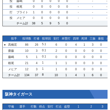
投
投
投
投
藤嶋
藤嶋
藤嶋
藤嶋
0
0
0
0
0
0
0
0
0
0
0
0
0
0
0
0
0
0
0
0
-
-
-
-
-
-
-
-
-
-
-
-
投
投
投
投
根尾
根尾
根尾
根尾
0
0
0
0
0
0
0
0
0
0
0
0
0
0
0
0
0
0
0
0
-
-
-
-
-
-
-
-
-
-
-
-
打
打
打
打
ブライト
ブライト
ブライト
ブライト
1
1
1
1
0
0
0
0
0
0
0
0
0
0
0
0
0
0
0
0
-
-
-
-
-
-
-
-
-
-
-
-
投
投
投
投
メヒア
メヒア
メヒア
メヒア
0
0
0
0
0
0
0
0
0
0
0
0
0
0
0
0
0
0
0
0
-
-
-
-
-
-
-
-
-
-
-
-
チーム計
チーム計
チーム計
チーム計
38
38
38
38
5
5
5
5
9
9
9
9
5
5
5
5
0
0
0
0
投手
投手
投手
投手
投球数
投球数
投球数
投球数
打者
打者
打者
打者
投球回
投球回
投球回
投球回
安打
安打
安打
安打
本塁打
本塁打
本塁打
本塁打
四球
四球
四球
四球
死球
死球
死球
死球
三振
三振
三振
三振
暴投
暴投
暴投
暴投
ボ
ボ
ボ
ボ
5
5
5
5
.1
.1
.1
.1
●
●
●
●
髙橋宏
髙橋宏
髙橋宏
髙橋宏
86
86
86
86
26
26
26
26
6
6
6
6
0
0
0
0
4
4
4
4
1
1
1
1
3
3
3
3
0
0
0
0
0
0
0
0
.1
.1
.1
.1
齋藤
齋藤
齋藤
齋藤
10
10
10
10
3
3
3
3
2
2
2
2
0
0
0
0
0
0
0
0
0
0
0
0
0
0
0
0
0
0
0
0
0
0
0
0
.1
.1
.1
.1
藤嶋
藤嶋
藤嶋
藤嶋
5
5
5
5
1
1
1
1
0
0
0
0
0
0
0
0
0
0
0
0
0
0
0
0
0
0
0
0
0
0
0
0
1
1
1
1
根尾
根尾
根尾
根尾
21
21
21
21
4
4
4
4
1
1
1
1
1
1
1
1
0
0
0
0
0
0
0
0
3
3
3
3
0
0
0
0
1
1
1
1
メヒア
メヒア
メヒア
メヒア
12
12
12
12
3
3
3
3
1
1
1
1
0
0
0
0
0
0
0
0
0
0
0
0
0
0
0
0
0
0
0
0
8
8
8
8
チーム計
チーム計
チーム計
チーム計
134
134
134
134
37
37
37
37
10
10
10
10
1
1
1
1
4
4
4
4
1
1
1
1
6
6
6
6
0
0
0
0
阪神タイガース
守備
守備
守備
守備
選手
選手
選手
選手
打数
打数
打数
打数
得点
得点
得点
得点
安打
安打
安打
安打
打点
打点
打点
打点
盗塁
盗塁
盗塁
盗塁
1
1
1
1
2
2
2
2
3
3
3
3